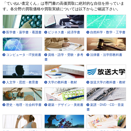
「ていねい査定くん」は専門書の高価買取に絶対的な自信を持っていま
す。各分野の買取価格や買取実績については以下からご確認下さい。
医学書・薬学書・看護書
ビジネス書・経済学書
自然科学・数学・工学書
コンピュータ・IT技術書
資格・語学・受験・参考
法律書・法学部教科書
書
人文学・思想・教育書
大学の教科書・教材
放送大学の教科書・教材
歴史・地理・社会科学書
建築・デザイン・美術書
楽譜・DVD・CD・音楽
書