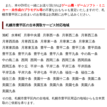
また、本やDVDと一緒にお送り頂ければ
ゲーム機・ゲームソフト・ミニ
カー・未作成のプラモデル等
の不要なおもちゃも査定いたしますので、札
幌市豊平区にお住まいのお客様はお気軽にお申し込みください。
札幌市豊平区の古本買取サービス対応地域
旭町
水車町
月寒中央通
月寒西一条
月寒西二条
月寒西三条
月寒西四条
月寒西五条
月寒東一条
月寒東二条
月寒東三条
月寒東四条
月寒東五条
豊平一条
豊平二条
豊平三条
豊平四条
豊平五条
豊平六条
豊平七条
豊平八条
豊平九条
中の島一条
中の島二条
西岡
西岡一条
西岡二条
西岡三条
西岡四条
西岡五条
羊ケ丘
平岸一条
平岸二条
平岸三条
平岸四条
平岸五条
平岸六条
平岸七条
平岸八条
福住一条
福住二条
福住三条
美園十条
美園十一条
美園十二条
美園一条
美園二条
美園三条
美園四条
美園五条
美園六条
美園七条
美園八条
美園九条
その他、札幌市豊平区内の全地域、札幌市豊平区周辺の地域からも古本買
取のご依頼を承ります。