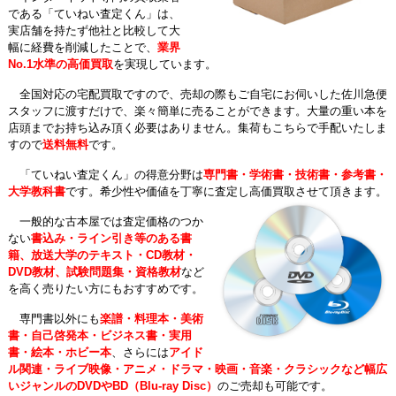
である「ていねい査定くん」は、
実店舗を持たず他社と比較して大
幅に経費を削減したことで、
業界
No.1水準の高価買取
を実現しています。
全国対応の宅配買取ですので、売却の際もご自宅にお伺いした佐川急便
スタッフに渡すだけで、楽々簡単に売ることができます。大量の重い本を
店頭までお持ち込み頂く必要はありません。集荷もこちらで手配いたしま
すので
送料無料
です。
「ていねい査定くん」の得意分野は
専門書・学術書・技術書・参考書・
大学教科書
です。希少性や価値を丁寧に査定し高価買取させて頂きます。
一般的な古本屋では査定価格のつか
ない
書込み・ライン引き等のある書
籍、放送大学のテキスト・CD教材・
DVD教材、試験問題集・資格教材
など
を高く売りたい方にもおすすめです。
専門書以外にも
楽譜・料理本・美術
書・自己啓発本・ビジネス書・実用
書・絵本・ホビー本
、さらには
アイド
ル関連・ライブ映像・アニメ・ドラマ・映画・音楽・クラシックなど幅広
いジャンルのDVDやBD（Blu-ray Disc）
のご売却も可能です。