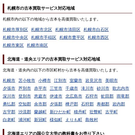
札幌市の古本買取サービス対応地域
札幌市内の以下の地域から古本を高価買取いたします。
札幌市厚別区
札幌市北区
札幌市清田区
札幌市白石区
札幌市中央区
札幌市手稲区
札幌市豊平区
札幌市西区
札幌市東区
札幌市南区
北海道・道央エリアの古本買取サービス対応地域
北海道・道央内の以下の市区町村から古本を高価買取いたします。
札幌市
苫小牧市
小樽市
江別市
室蘭市
岩見沢市
美唄市
夕張市
芦別市
赤平市
三笠市
千歳市
滝川市
砂川市
歌志内市
深川市
登別市
恵庭市
伊達市
北広島市
石狩市
虻田郡
雨竜郡
勇払郡
空知郡
余市郡
夕張郡
樺戸郡
石狩郡
寿都郡
岩内郡
古宇郡
沙流郡
蘭越町
新ひだか町
積丹町
壮瞥町
古平町
白老町
浦河町
新冠町
様似町
えりも町
島牧村
北海道エリアの国公立大学の教科書をお売り下さい