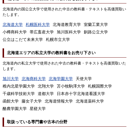
北海道内の国公立大学で使用された中古の教科書・テキストを高価買取い
たします。
北海道大学
札幌医科大学
北海道教育大学
室蘭工業大学
小樽商科大学
帯広畜産大学
旭川医科大学
釧路公立大学
公立はこだて未来大学
札幌市立大学
北海道エリアの私立大学の教科書をお売り下さい
北海道内の私立大学で使用された中古の教科書・テキストを高価買取いた
します。
旭川大学
北海商科大学
北海学園大学
天使大学
稚内北星学園大学
北翔大学
苫小牧駒澤大学
札幌国際大学
千歳科学技術大学
道都大学
日本赤十字北海道看護大学
函館大学
藤女子大学
北海道情報大学
北海道薬科大学
酪農学園大学
星槎大学
取扱っている専門書や古本の分野