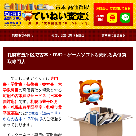
札幌市豊平区で古本・DVD・ゲームソフトを売れる高価買
取専門店
「ていねい査定くん」は
専門
書・学術書・技術書・参考書・大
学教科書
の高価買取を得意とする
宅配の古本買取サービス（日本全
国対応）
です。
札幌市豊平区月
寒・札幌市豊平区平岸・札幌市豊
平区福住
など
北海道・道央エリア
からの古本・DVD買取
のご依頼を
承っております。
インターネット専門の買取業者