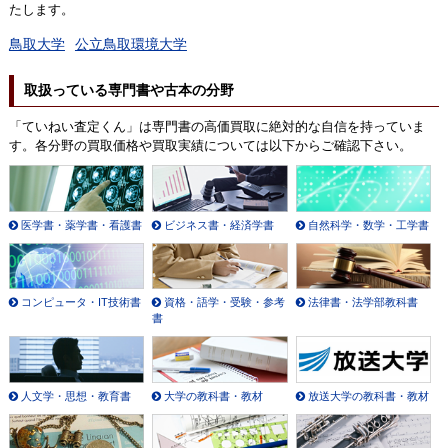
たします。
鳥取大学
公立鳥取環境大学
取扱っている専門書や古本の分野
「ていねい査定くん」は専門書の高価買取に絶対的な自信を持っていま
す。各分野の買取価格や買取実績については以下からご確認下さい。
医学書・薬学書・看護書
ビジネス書・経済学書
自然科学・数学・工学書
コンピュータ・IT技術書
資格・語学・受験・参考
法律書・法学部教科書
書
人文学・思想・教育書
大学の教科書・教材
放送大学の教科書・教材