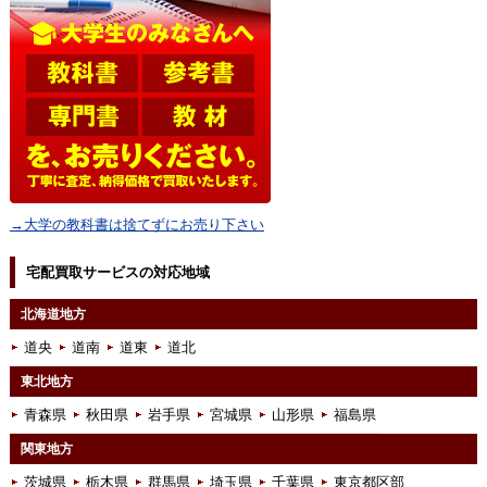
→大学の教科書は捨てずにお売り下さい
宅配買取サービスの対応地域
北海道地方
道央
道南
道東
道北
東北地方
青森県
秋田県
岩手県
宮城県
山形県
福島県
関東地方
茨城県
栃木県
群馬県
埼玉県
千葉県
東京都区部