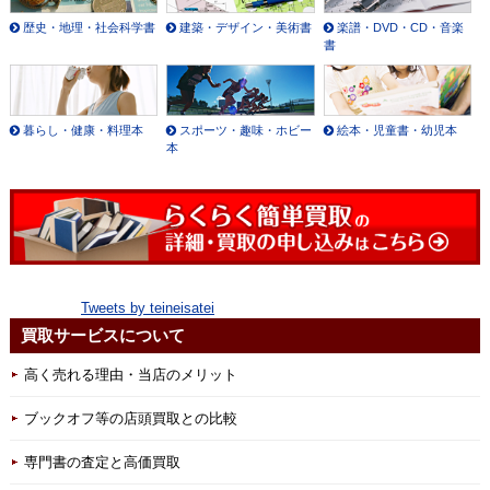
歴史・地理・社会科学書
建築・デザイン・美術書
楽譜・DVD・CD・音楽
書
暮らし・健康・料理本
スポーツ・趣味・ホビー
絵本・児童書・幼児本
本
Tweets by teineisatei
買取サービスについて
高く売れる理由・当店のメリット
ブックオフ等の店頭買取との比較
専門書の査定と高価買取