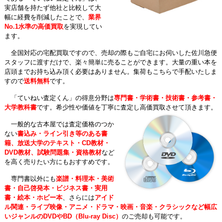
実店舗を持たず他社と比較して大
幅に経費を削減したことで、
業界
No.1水準の高価買取
を実現してい
ます。
全国対応の宅配買取ですので、売却の際もご自宅にお伺いした佐川急便
スタッフに渡すだけで、楽々簡単に売ることができます。大量の重い本を
店頭までお持ち込み頂く必要はありません。集荷もこちらで手配いたしま
すので
送料無料
です。
「ていねい査定くん」の得意分野は
専門書・学術書・技術書・参考書・
大学教科書
です。希少性や価値を丁寧に査定し高価買取させて頂きます。
一般的な古本屋では査定価格のつか
ない
書込み・ライン引き等のある書
籍、放送大学のテキスト・CD教材・
DVD教材、試験問題集・資格教材
など
を高く売りたい方にもおすすめです。
専門書以外にも
楽譜・料理本・美術
書・自己啓発本・ビジネス書・実用
書・絵本・ホビー本
、さらには
アイド
ル関連・ライブ映像・アニメ・ドラマ・映画・音楽・クラシックなど幅広
いジャンルのDVDやBD（Blu-ray Disc）
のご売却も可能です。