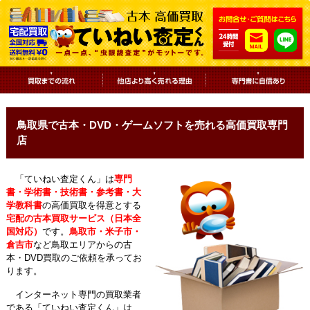
鳥取県で古本・DVD・ゲームソフトを売れる高価買取専門
店
「ていねい査定くん」は
専門
書・学術書・技術書・参考書・大
学教科書
の高価買取を得意とする
宅配の古本買取サービス（日本全
国対応）
です。
鳥取市・米子市・
倉吉市
など鳥取エリアからの古
本・DVD買取のご依頼を承ってお
ります。
インターネット専門の買取業者
である「ていねい査定くん」は、