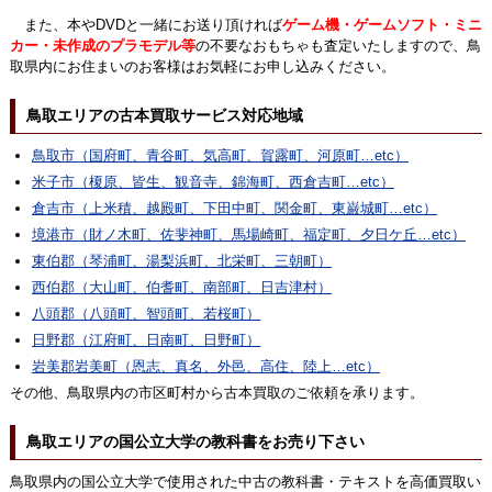
また、本やDVDと一緒にお送り頂ければ
ゲーム機・ゲームソフト・ミニ
カー・未作成のプラモデル等
の不要なおもちゃも査定いたしますので、鳥
取県内にお住まいのお客様はお気軽にお申し込みください。
鳥取エリアの古本買取サービス対応地域
鳥取市（国府町、青谷町、気高町、賀露町、河原町…etc）
米子市（榎原、皆生、観音寺、錦海町、西倉吉町…etc）
倉吉市（上米積、越殿町、下田中町、関金町、東巌城町…etc）
境港市（財ノ木町、佐斐神町、馬場崎町、福定町、夕日ケ丘…etc）
東伯郡（琴浦町、湯梨浜町、北栄町、三朝町）
西伯郡（大山町、伯耆町、南部町、日吉津村）
八頭郡（八頭町、智頭町、若桜町）
日野郡（江府町、日南町、日野町）
岩美郡岩美町（恩志、真名、外邑、高住、陸上…etc）
その他、鳥取県内の市区町村から古本買取のご依頼を承ります。
鳥取エリアの国公立大学の教科書をお売り下さい
鳥取県内の国公立大学で使用された中古の教科書・テキストを高価買取い