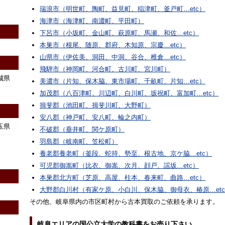
瑞浪市（明世町、陶町、益見町、稲津町、釜戸町…etc）
海津市（海津町、南濃町、平田町）
下呂市（小坂町、金山町、萩原町、馬瀬、和佐…etc）
本巣市（根尾、随原、郡府、木知原、宗慶…etc）
山県市（伊佐美、洞田、中洞、谷合、椎倉…etc）
飛騨市（神岡町、河合町、古川町、宮川町）
城県
美濃市（片知、保木脇、東市場町、千畝町、片知…etc）
加茂郡（八百津町、川辺町、白川町、坂祝町、富加町…etc）
揖斐郡（池田町、揖斐川町、大野町）
安八郡（神戸町、安八町、輪之内町）
玉県
不破郡（垂井町、関ケ原町）
羽島郡（岐南町、笠松町）
養老郡養老町（釜段、蛇持、勢至、根古地、京ケ脇…etc）
可児郡御嵩町（比衣、御嵩、次月、顔戸、謡坂…etc）
本巣郡北方町（芝原、高屋、柱本、春来町、曲路…etc）
大野郡白川村（有家ケ原、小白川、保木脇、御母衣、椿原…et
その他、岐阜県内の市区町村から古本買取のご依頼を承ります。
岐阜エリアの国公立大学の教科書をお売り下さい