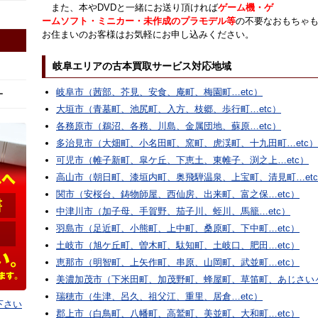
また、本やDVDと一緒にお送り頂ければ
ゲーム機・ゲ
ームソフト・ミニカー・未作成のプラモデル等
の不要なおもちゃ
お住まいのお客様はお気軽にお申し込みください。
岐阜エリアの古本買取サービス対応地域
岐阜市（茜部、芥見、安食、庵町、梅園町…etc）
ー
大垣市（青墓町、池尻町、入方、枝郷、歩行町…etc）
各務原市（鵜沼、各務、川島、金属団地、蘇原…etc）
多治見市（大畑町、小名田町、窯町、虎渓町、十九田町…etc）
可児市（帷子新町、皐ケ丘、下恵土、東帷子、渕之上…etc）
高山市（朝日町、漆垣内町、奥飛騨温泉、上宝町、清見町…et
関市（安桜台、鋳物師屋、西仙房、出来町、富之保…etc）
中津川市（加子母、手賀野、茄子川、蛭川、馬籠…etc）
羽島市（足近町、小熊町、上中町、桑原町、下中町…etc）
土岐市（旭ケ丘町、曽木町、駄知町、土岐口、肥田…etc）
恵那市（明智町、上矢作町、串原、山岡町、武並町…etc）
美濃加茂市（下米田町、加茂野町、蜂屋町、草笛町、あじさいヶ
瑞穂市（生津、呂久、祖父江、重里、居倉…etc）
下さい
郡上市（白鳥町、八幡町、高鷲町、美並町、大和町…etc）