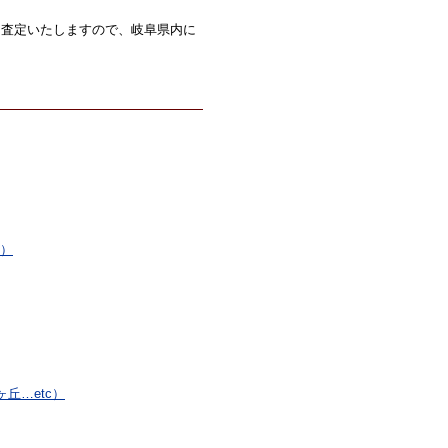
も査定いたしますので、岐阜県内に
c）
丘…etc）