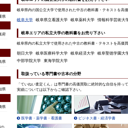
岐阜県内の国公立大学で使用された中古の教科書・テキストを高
重県
岐阜大学
岐阜県立看護大学
岐阜薬科大学
情報科学芸術大
岐阜エリアの私立大学の教科書をお売り下さい
阪府
岐阜県内の私立大学で使用された中古の教科書・テキストを高価
朝日大学
岐阜医療科学大学
岐阜経済大学
岐阜聖徳学園大
中部学院大学
東海学院大学
島県
取扱っている専門書や古本の分野
「ていねい査定くん」は専門書の高価買取に絶対的な自信を持っ
知県
実績については以下からご確認下さい。
崎県
医学書・薬学書・看護書
ビジネス書・経済学書
国の