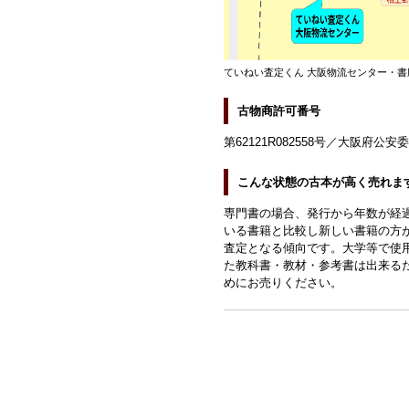
ていねい査定くん 大阪物流センター・書
古物商許可番号
第62121R082558号／大阪府公安
こんな状態の古本が高く売れま
専門書の場合、発行から年数が経
いる書籍と比較し新しい書籍の方
査定となる傾向です。大学等で使
た教科書・教材・参考書は出来る
めにお売りください。