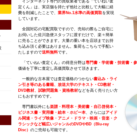
インターネット専門の買取業者である「ていねい査
定くん」は、実店舗を持たず他社と比較して大幅に経
費を削減したことで、
業界No.1水準の高価買取
を実現
しています。
全国対応の宅配買取ですので、売却の際もご自宅に
お伺いした佐川急便スタッフに渡すだけで、楽々簡単
ト
に売ることができます。大量の重い本を店頭までお持
ち込み頂く必要はありません。集荷もこちらで手配い
較
たしますので
送料無料
です。
「ていねい査定くん」の得意分野は
専門書・学術書・技術書・
価値を丁寧に査定し高価買取させて頂きます。
一般的な古本屋では査定価格のつかない
書込み・ライ
ン引き等のある書籍、放送大学のテキスト・CD教材・
DVD教材、試験問題集・資格教材
などを高く売りたい方
にもおすすめです。
専門書以外にも
楽譜・料理本・美術書・自己啓発本・
ビジネス書・実用書・絵本・ホビー本
、さらには
アイド
ル関連・ライブ映像・アニメ・ドラマ・映画・音楽・ク
ラシックなど幅広いジャンルのDVDやBD（Blu-ray
Disc）
のご売却も可能です。