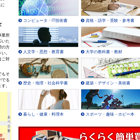
取に
。
コンピュータ・IT技術書
資格・語学・受験・参考書
て
事業所
応いた
望の方
人文学・思想・教育書
大学の教科書・教材
さい。
はご対
でもそ
がでる
歴史・地理・社会科学書
建築・デザイン・美術書
ます。
暮らし・健康・料理本
スポーツ・趣味・ホビー本