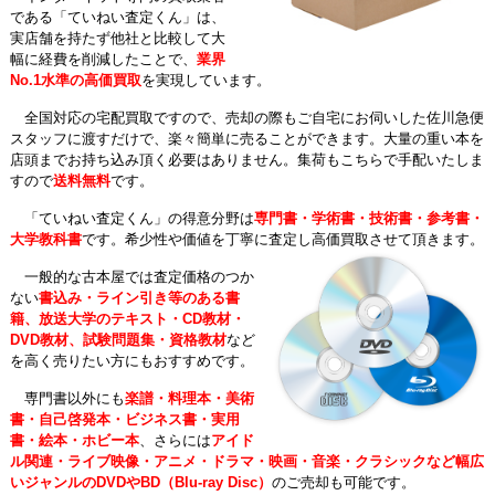
である「ていねい査定くん」は、
実店舗を持たず他社と比較して大
幅に経費を削減したことで、
業界
No.1水準の高価買取
を実現しています。
全国対応の宅配買取ですので、売却の際もご自宅にお伺いした佐川急便
スタッフに渡すだけで、楽々簡単に売ることができます。大量の重い本を
店頭までお持ち込み頂く必要はありません。集荷もこちらで手配いたしま
すので
送料無料
です。
「ていねい査定くん」の得意分野は
専門書・学術書・技術書・参考書・
大学教科書
です。希少性や価値を丁寧に査定し高価買取させて頂きます。
一般的な古本屋では査定価格のつか
ない
書込み・ライン引き等のある書
籍、放送大学のテキスト・CD教材・
DVD教材、試験問題集・資格教材
など
を高く売りたい方にもおすすめです。
専門書以外にも
楽譜・料理本・美術
書・自己啓発本・ビジネス書・実用
書・絵本・ホビー本
、さらには
アイド
ル関連・ライブ映像・アニメ・ドラマ・映画・音楽・クラシックなど幅広
いジャンルのDVDやBD（Blu-ray Disc）
のご売却も可能です。