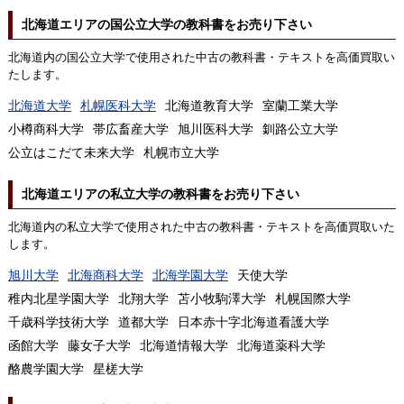
北海道エリアの国公立大学の教科書をお売り下さい
北海道内の国公立大学で使用された中古の教科書・テキストを高価買取い
たします。
北海道大学
札幌医科大学
北海道教育大学
室蘭工業大学
小樽商科大学
帯広畜産大学
旭川医科大学
釧路公立大学
公立はこだて未来大学
札幌市立大学
北海道エリアの私立大学の教科書をお売り下さい
北海道内の私立大学で使用された中古の教科書・テキストを高価買取いた
します。
旭川大学
北海商科大学
北海学園大学
天使大学
稚内北星学園大学
北翔大学
苫小牧駒澤大学
札幌国際大学
千歳科学技術大学
道都大学
日本赤十字北海道看護大学
函館大学
藤女子大学
北海道情報大学
北海道薬科大学
酪農学園大学
星槎大学