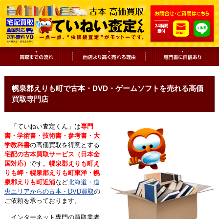
幌泉郡えりも町で古本・DVD・ゲームソフトを売れる高価
買取専門店
「ていねい査定くん」は
専門
書・学術書・技術書・参考書・大
学教科書
の高価買取を得意とする
宅配の古本買取サービス（日本全
国対応）
です。
幌泉郡えりも町え
りも岬・幌泉郡えりも町東洋・幌
泉郡えりも町近浦
など
北海道・道
央エリアからの古本・DVD買取
の
ご依頼を承っております。
インターネット専門の買取業者