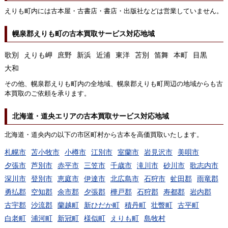
えりも町内には古本屋・古書店・書店・出版社などは営業していません。
幌泉郡えりも町の古本買取サービス対応地域
歌別
えりも岬
庶野
新浜
近浦
東洋
苫別
笛舞
本町
目黒
大和
その他、幌泉郡えりも町内の全地域、幌泉郡えりも町周辺の地域からも古
本買取のご依頼を承ります。
北海道・道央エリアの古本買取サービス対応地域
北海道・道央内の以下の市区町村から古本を高価買取いたします。
札幌市
苫小牧市
小樽市
江別市
室蘭市
岩見沢市
美唄市
夕張市
芦別市
赤平市
三笠市
千歳市
滝川市
砂川市
歌志内市
深川市
登別市
恵庭市
伊達市
北広島市
石狩市
虻田郡
雨竜郡
勇払郡
空知郡
余市郡
夕張郡
樺戸郡
石狩郡
寿都郡
岩内郡
古宇郡
沙流郡
蘭越町
新ひだか町
積丹町
壮瞥町
古平町
白老町
浦河町
新冠町
様似町
えりも町
島牧村