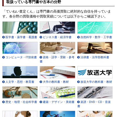
取扱っている専門書や古本の分野
「ていねい査定くん」は専門書の高価買取に絶対的な自信を持っていま
す。各分野の買取価格や買取実績については以下からご確認下さい。
医学書・薬学書・看護書
ビジネス書・経済学書
自然科学・数学・工学書
コンピュータ・IT技術書
資格・語学・受験・参考
法律書・法学部教科書
書
人文学・思想・教育書
大学の教科書・教材
放送大学の教科書・教材
歴史・地理・社会科学書
建築・デザイン・美術書
楽譜・DVD・CD・音楽
書