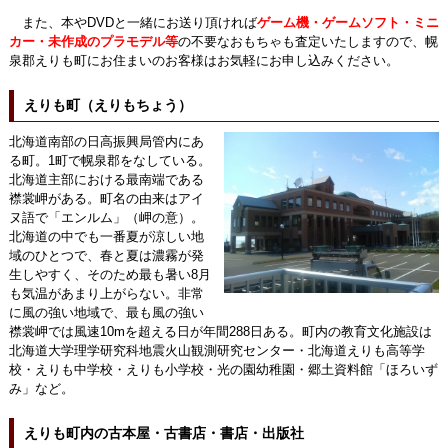
また、本やDVDと一緒にお送り頂ければ
ゲーム機・ゲームソフト・ミニ
カー・未作成のプラモデル等
の不要なおもちゃも査定いたしますので、幌
泉郡えりも町にお住まいのお客様はお気軽にお申し込みください。
えりも町（えりもちょう）
北海道南部の日高振興局管内にあ
る町。1町で幌泉郡をなしている。
北海道主部における最南端である
襟裳岬がある。町名の由来はアイ
ヌ語で「エンルム」（岬の意）。
北海道の中でも一番夏が涼しい地
域のひとつで、春と夏は濃霧が発
生しやすく、そのため最も暑い8月
も気温があまり上がらない。非常
に風の強い地域で、最も風の強い
襟裳岬では風速10mを超える日が年間288日ある。町内の教育文化施設は
北海道大学理学研究科地震火山観測研究センター・北海道えりも高等学
校・えりも中学校・えりも小学校・光の園幼稚園・郷土資料館「ほろいず
み」など。
えりも町内の古本屋・古書店・書店・出版社