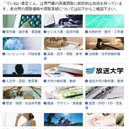
「ていねい査定くん」は専門書の高価買取に絶対的な自信を持っていま
す。各分野の買取価格や買取実績については以下からご確認下さい。
医学書・薬学書・看護書
ビジネス書・経済学書
自然科学・数学・工学書
コンピュータ・IT技術書
資格・語学・受験・参考
法律書・法学部教科書
書
人文学・思想・教育書
大学の教科書・教材
放送大学の教科書・教材
歴史・地理・社会科学書
建築・デザイン・美術書
楽譜・DVD・CD・音楽
書