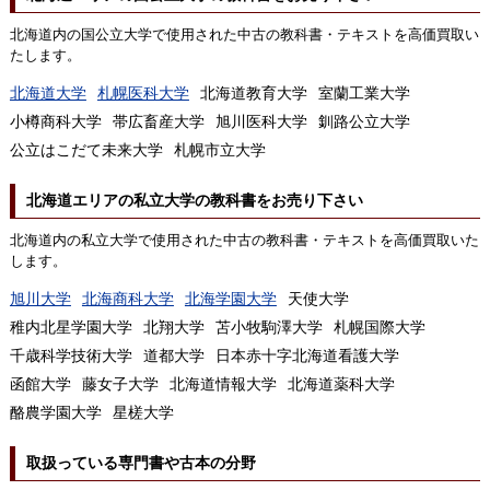
北海道内の国公立大学で使用された中古の教科書・テキストを高価買取い
たします。
北海道大学
札幌医科大学
北海道教育大学
室蘭工業大学
小樽商科大学
帯広畜産大学
旭川医科大学
釧路公立大学
公立はこだて未来大学
札幌市立大学
北海道エリアの私立大学の教科書をお売り下さい
北海道内の私立大学で使用された中古の教科書・テキストを高価買取いた
します。
旭川大学
北海商科大学
北海学園大学
天使大学
稚内北星学園大学
北翔大学
苫小牧駒澤大学
札幌国際大学
千歳科学技術大学
道都大学
日本赤十字北海道看護大学
函館大学
藤女子大学
北海道情報大学
北海道薬科大学
酪農学園大学
星槎大学
取扱っている専門書や古本の分野