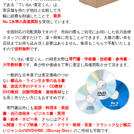
である「ていねい査定くん」は、
実店舗を持たず他社と比較して大
幅に経費を削減したことで、
業界
No.1水準の高価買取
を実現しています。
全国対応の宅配買取ですので、売却の際もご自宅にお伺いした佐川急便
スタッフに渡すだけで、楽々簡単に売ることができます。大量の重い本を
店頭までお持ち込み頂く必要はありません。集荷もこちらで手配いたしま
すので
送料無料
です。
「ていねい査定くん」の得意分野は
専門書・学術書・技術書・参考書・
大学教科書
です。希少性や価値を丁寧に査定し高価買取させて頂きます。
一般的な古本屋では査定価格のつか
ない
書込み・ライン引き等のある書
籍、放送大学のテキスト・CD教材・
DVD教材、試験問題集・資格教材
など
を高く売りたい方にもおすすめです。
専門書以外にも
楽譜・料理本・美術
書・自己啓発本・ビジネス書・実用
書・絵本・ホビー本
、さらには
アイド
ル関連・ライブ映像・アニメ・ドラマ・映画・音楽・クラシックなど幅広
いジャンルのDVDやBD（Blu-ray Disc）
のご売却も可能です。