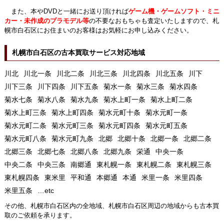
また、本やDVDと一緒にお送り頂ければ
ゲーム機・ゲームソフト・ミニ
カー・未作成のプラモデル等
の不要なおもちゃも査定いたしますので、札
幌市白石区にお住まいのお客様はお気軽にお申し込みください。
札幌市白石区の古本買取サービス対応地域
川北
川北一条
川北二条
川北三条
川北四条
川北五条
川下
川下三条
川下四条
川下五条
菊水一条
菊水三条
菊水四条
菊水七条
菊水八条
菊水九条
菊水上町一条
菊水上町二条
菊水上町三条
菊水上町四条
菊水元町十条
菊水元町一条
菊水元町二条
菊水元町三条
菊水元町四条
菊水元町五条
菊水元町八条
菊水元町九条
北郷
北郷十条
北郷一条
北郷二条
北郷三条
北郷七条
北郷八条
北郷九条
栄通
中央一条
中央二条
中央三条
南郷通
東札幌一条
東札幌二条
東札幌三条
東札幌四条
東米里
平和通
本郷通
本通
米里一条
米里四条
米里五条
…etc
その他、札幌市白石区内の全地域、札幌市白石区周辺の地域からも古本買
取のご依頼を承ります。