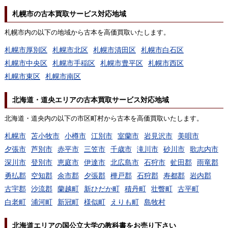
札幌市の古本買取サービス対応地域
札幌市内の以下の地域から古本を高価買取いたします。
札幌市厚別区
札幌市北区
札幌市清田区
札幌市白石区
札幌市中央区
札幌市手稲区
札幌市豊平区
札幌市西区
札幌市東区
札幌市南区
北海道・道央エリアの古本買取サービス対応地域
北海道・道央内の以下の市区町村から古本を高価買取いたします。
札幌市
苫小牧市
小樽市
江別市
室蘭市
岩見沢市
美唄市
夕張市
芦別市
赤平市
三笠市
千歳市
滝川市
砂川市
歌志内市
深川市
登別市
恵庭市
伊達市
北広島市
石狩市
虻田郡
雨竜郡
勇払郡
空知郡
余市郡
夕張郡
樺戸郡
石狩郡
寿都郡
岩内郡
古宇郡
沙流郡
蘭越町
新ひだか町
積丹町
壮瞥町
古平町
白老町
浦河町
新冠町
様似町
えりも町
島牧村
北海道エリアの国公立大学の教科書をお売り下さい