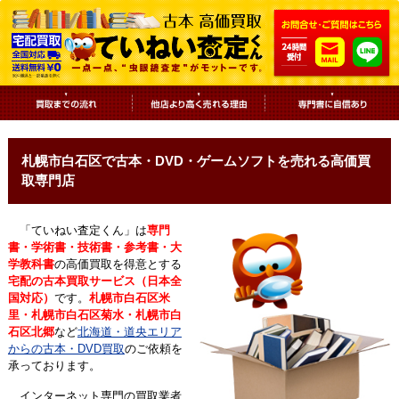
札幌市白石区で古本・DVD・ゲームソフトを売れる高価買
取専門店
「ていねい査定くん」は
専門
書・学術書・技術書・参考書・大
学教科書
の高価買取を得意とする
宅配の古本買取サービス（日本全
国対応）
です。
札幌市白石区米
里・札幌市白石区菊水・札幌市白
石区北郷
など
北海道・道央エリア
からの古本・DVD買取
のご依頼を
承っております。
インターネット専門の買取業者