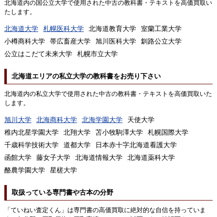
北海道内の国公立大学で使用された中古の教科書・テキストを高価買取い
たします。
北海道大学
札幌医科大学
北海道教育大学
室蘭工業大学
小樽商科大学
帯広畜産大学
旭川医科大学
釧路公立大学
公立はこだて未来大学
札幌市立大学
北海道エリアの私立大学の教科書をお売り下さい
北海道内の私立大学で使用された中古の教科書・テキストを高価買取いた
します。
旭川大学
北海商科大学
北海学園大学
天使大学
稚内北星学園大学
北翔大学
苫小牧駒澤大学
札幌国際大学
千歳科学技術大学
道都大学
日本赤十字北海道看護大学
函館大学
藤女子大学
北海道情報大学
北海道薬科大学
酪農学園大学
星槎大学
取扱っている専門書や古本の分野
「ていねい査定くん」は専門書の高価買取に絶対的な自信を持っていま