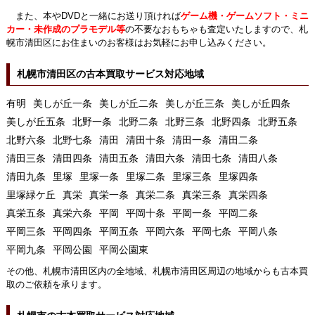
また、本やDVDと一緒にお送り頂ければ
ゲーム機・ゲームソフト・ミニ
カー・未作成のプラモデル等
の不要なおもちゃも査定いたしますので、札
幌市清田区にお住まいのお客様はお気軽にお申し込みください。
札幌市清田区の古本買取サービス対応地域
有明
美しが丘一条
美しが丘二条
美しが丘三条
美しが丘四条
美しが丘五条
北野一条
北野二条
北野三条
北野四条
北野五条
北野六条
北野七条
清田
清田十条
清田一条
清田二条
清田三条
清田四条
清田五条
清田六条
清田七条
清田八条
清田九条
里塚
里塚一条
里塚二条
里塚三条
里塚四条
里塚緑ケ丘
真栄
真栄一条
真栄二条
真栄三条
真栄四条
真栄五条
真栄六条
平岡
平岡十条
平岡一条
平岡二条
平岡三条
平岡四条
平岡五条
平岡六条
平岡七条
平岡八条
平岡九条
平岡公園
平岡公園東
その他、札幌市清田区内の全地域、札幌市清田区周辺の地域からも古本買
取のご依頼を承ります。