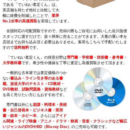
である「ていねい査定くん」は、
実店舗を持たず他社と比較して大
幅に経費を削減したことで、
業界
No.1水準の高価買取
を実現しています。
全国対応の宅配買取ですので、売却の際もご自宅にお伺いした佐川急便
スタッフに渡すだけで、楽々簡単に売ることができます。大量の重い本を
店頭までお持ち込み頂く必要はありません。集荷もこちらで手配いたしま
すので
送料無料
です。
「ていねい査定くん」の得意分野は
専門書・学術書・技術書・参考書・
大学教科書
です。希少性や価値を丁寧に査定し高価買取させて頂きます。
一般的な古本屋では査定価格のつか
ない
書込み・ライン引き等のある書
籍、放送大学のテキスト・CD教材・
DVD教材、試験問題集・資格教材
など
を高く売りたい方にもおすすめです。
専門書以外にも
楽譜・料理本・美術
書・自己啓発本・ビジネス書・実用
書・絵本・ホビー本
、さらには
アイド
ル関連・ライブ映像・アニメ・ドラマ・映画・音楽・クラシックなど幅広
いジャンルのDVDやBD（Blu-ray Disc）
のご売却も可能です。