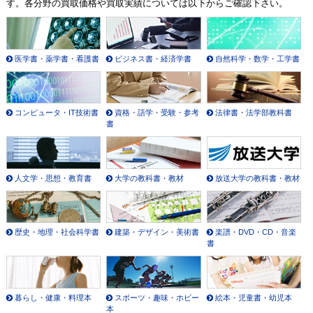
す。各分野の買取価格や買取実績については以下からご確認下さい。
医学書・薬学書・看護書
ビジネス書・経済学書
自然科学・数学・工学書
コンピュータ・IT技術書
資格・語学・受験・参考
法律書・法学部教科書
書
人文学・思想・教育書
大学の教科書・教材
放送大学の教科書・教材
歴史・地理・社会科学書
建築・デザイン・美術書
楽譜・DVD・CD・音楽
書
暮らし・健康・料理本
スポーツ・趣味・ホビー
絵本・児童書・幼児本
本