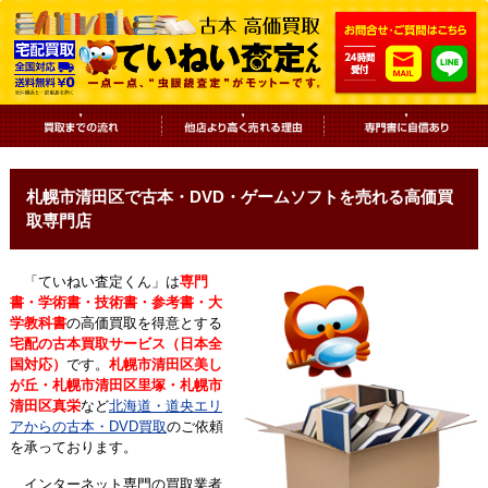
札幌市清田区で古本・DVD・ゲームソフトを売れる高価買
取専門店
「ていねい査定くん」は
専門
書・学術書・技術書・参考書・大
学教科書
の高価買取を得意とする
宅配の古本買取サービス（日本全
国対応）
です。
札幌市清田区美し
が丘・札幌市清田区里塚・札幌市
清田区真栄
など
北海道・道央エリ
アからの古本・DVD買取
のご依頼
を承っております。
インターネット専門の買取業者