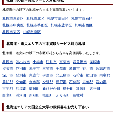
札幌市の古本買取サービス対応地域
札幌市内の以下の地域から古本を高価買取いたします。
札幌市厚別区
札幌市北区
札幌市清田区
札幌市白石区
札幌市中央区
札幌市手稲区
札幌市豊平区
札幌市西区
札幌市東区
札幌市南区
北海道・道央エリアの古本買取サービス対応地域
北海道・道央内の以下の市区町村から古本を高価買取いたします。
札幌市
苫小牧市
小樽市
江別市
室蘭市
岩見沢市
美唄市
夕張市
芦別市
赤平市
三笠市
千歳市
滝川市
砂川市
歌志内市
深川市
登別市
恵庭市
伊達市
北広島市
石狩市
虻田郡
雨竜郡
勇払郡
空知郡
余市郡
夕張郡
樺戸郡
石狩郡
寿都郡
岩内郡
古宇郡
沙流郡
蘭越町
新ひだか町
積丹町
壮瞥町
古平町
白老町
浦河町
新冠町
様似町
えりも町
島牧村
北海道エリアの国公立大学の教科書をお売り下さい