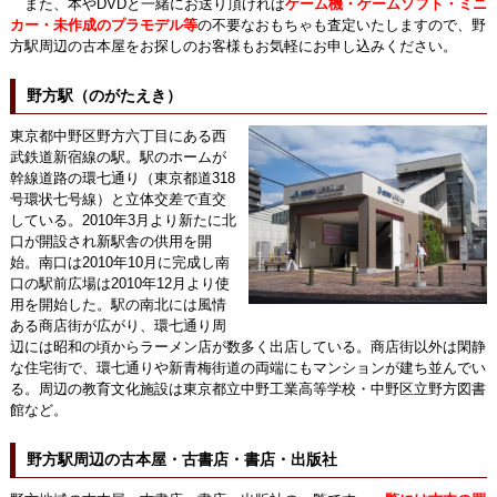
また、本やDVDと一緒にお送り頂ければ
ゲーム機・ゲームソフト・ミニ
カー・未作成のプラモデル等
の不要なおもちゃも査定いたしますので、野
方駅周辺の古本屋をお探しのお客様もお気軽にお申し込みください。
野方駅（のがたえき）
東京都中野区野方六丁目にある西
武鉄道新宿線の駅。駅のホームが
幹線道路の環七通り（東京都道318
号環状七号線）と立体交差で直交
している。2010年3月より新たに北
口が開設され新駅舎の供用を開
始。南口は2010年10月に完成し南
口の駅前広場は2010年12月より使
用を開始した。駅の南北には風情
ある商店街が広がり、環七通り周
辺には昭和の頃からラーメン店が数多く出店している。商店街以外は閑静
な住宅街で、環七通りや新青梅街道の両端にもマンションが建ち並んでい
る。周辺の教育文化施設は東京都立中野工業高等学校・中野区立野方図書
館など。
野方駅周辺の古本屋・古書店・書店・出版社