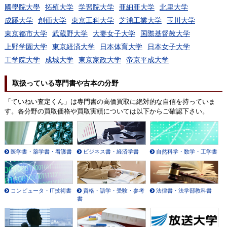
國學院大學
拓殖大学
学習院大学
亜細亜大学
北里大学
成蹊大学
創価大学
東京工科大学
芝浦工業大学
玉川大学
東京都市大学
武蔵野大学
大妻女子大学
国際基督教大学
上野学園大学
東京経済大学
日本体育大学
日本女子大学
工学院大学
成城大学
東京家政大学
帝京平成大学
取扱っている専門書や古本の分野
「ていねい査定くん」は専門書の高価買取に絶対的な自信を持っていま
す。各分野の買取価格や買取実績については以下からご確認下さい。
医学書・薬学書・看護書
ビジネス書・経済学書
自然科学・数学・工学書
コンピュータ・IT技術書
資格・語学・受験・参考
法律書・法学部教科書
書