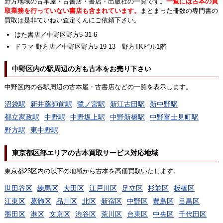
野方地域の古本屋・古書店・書店・出版社の一覧です。
一覧には古本の買
取業務を行っていない書店も含まれています。
まとまった冊数の専門書の
買取は是非ていねい査定くんにご依頼下さい。
はた書店／中野区野方5-31-6
ドラマ 野方店／中野区野方5-19-13 野方TKビル1階
中野区内の駅周辺の方も古本をお売り下さい
中野区内の各駅周辺の古本屋・古書店などの一覧を表示します。
沼袋駅
新井薬師前駅
鷺ノ宮駅
新江古田駅
新中野駅
都立家政駅
中野駅
中野坂上駅
中野新橋駅
中野富士見町駅
野方駅
東中野駅
東京都区部エリアの古本買取サービス対応地域
東京都23区内の以下の地域から古本を高価買取いたします。
世田谷区
練馬区
大田区
江戸川区
足立区
杉並区
板橋区
江東区
葛飾区
品川区
北区
新宿区
中野区
豊島区
目黒区
墨田区
港区
文京区
渋谷区
荒川区
台東区
中央区
千代田区