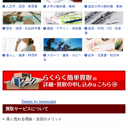
人文学・思想・教育書
大学の教科書・教材
放送大学の教科書・教材
歴史・地理・社会科学書
建築・デザイン・美術書
楽譜・DVD・CD・音楽
書
暮らし・健康・料理本
スポーツ・趣味・ホビー
絵本・児童書・幼児本
本
Tweets by teineisatei
買取サービスについて
高く売れる理由・当店のメリット