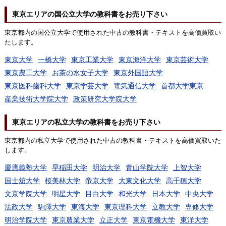
東京エリアの国公立大学の教科書をお売り下さい
東京都内の国公立大学で使用された中古の教科書・テキストを高価買取い
たします。
東京大学
一橋大学
東京工業大学
東京海洋大学
東京芸術大学
東京農工大学
お茶の水女子大学
東京外国語大学
東京医科歯科大学
東京学芸大学
電気通信大学
首都大学東京
産業技術大学院大学
政策研究大学院大学
東京エリアの私立大学の教科書をお売り下さい
東京都内の私立大学で使用された中古の教科書・テキストを高価買取いた
します。
慶應義塾大学
早稲田大学
明治大学
青山学院大学
上智大学
国士舘大学
桜美林大学
帝京大学
大東文化大学
高千穂大学
文京学院大学
明星大学
目白大学
和光大学
日本大学
中央大学
法政大学
駒澤大学
東海大学
東京理科大学
立教大学
専修大学
明治学院大学
東京農業大学
立正大学
東京電機大学
東洋大学