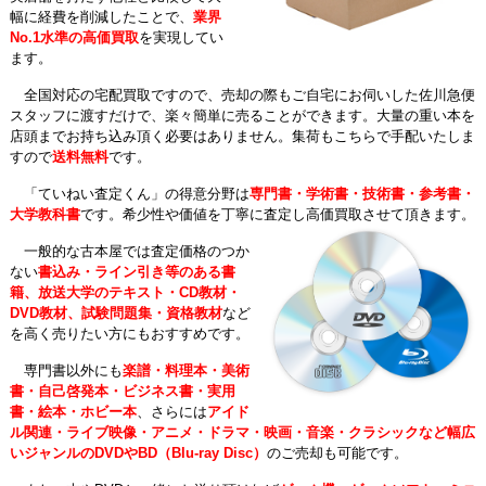
幅に経費を削減したことで、
業界
No.1水準の高価買取
を実現してい
ます。
全国対応の宅配買取ですので、売却の際もご自宅にお伺いした佐川急便
スタッフに渡すだけで、楽々簡単に売ることができます。大量の重い本を
店頭までお持ち込み頂く必要はありません。集荷もこちらで手配いたしま
すので
送料無料
です。
「ていねい査定くん」の得意分野は
専門書・学術書・技術書・参考書・
大学教科書
です。希少性や価値を丁寧に査定し高価買取させて頂きます。
一般的な古本屋では査定価格のつか
ない
書込み・ライン引き等のある書
籍、放送大学のテキスト・CD教材・
DVD教材、試験問題集・資格教材
など
を高く売りたい方にもおすすめです。
専門書以外にも
楽譜・料理本・美術
書・自己啓発本・ビジネス書・実用
書・絵本・ホビー本
、さらには
アイド
ル関連・ライブ映像・アニメ・ドラマ・映画・音楽・クラシックなど幅広
いジャンルのDVDやBD（Blu-ray Disc）
のご売却も可能です。