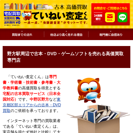
野方駅周辺で古本・DVD・ゲームソフトを売れる高価買取
専門店
「ていねい査定くん」は
専門
書・学術書・技術書・参考書・大
学教科書
の高価買取を得意とする
宅配の古本買取サービス（日本全
国対応）
です。
中野区野方
など
東
京都区部エリアからの古本・DVD
買取
のご依頼を承っております。
インターネット専門の買取業者
である「ていねい査定くん」は、
実店舗を持たず他社と比較して大