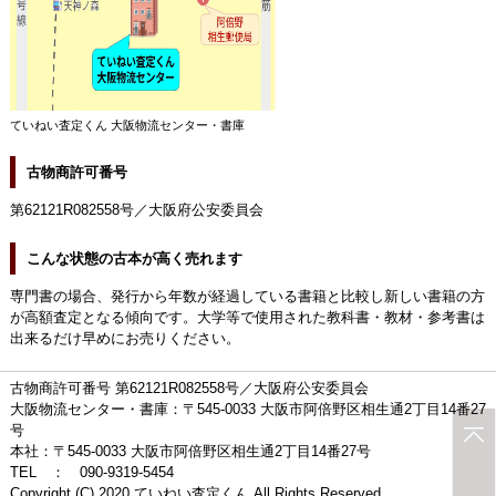
ていねい査定くん 大阪物流センター・書庫
古物商許可番号
第62121R082558号／大阪府公安委員会
こんな状態の古本が高く売れます
専門書の場合、発行から年数が経過している書籍と比較し新しい書籍の方
が高額査定となる傾向です。大学等で使用された教科書・教材・参考書は
出来るだけ早めにお売りください。
古物商許可番号 第62121R082558号／大阪府公安委員会
大阪物流センター・書庫：〒545-0033 大阪市阿倍野区相生通2丁目14番27
号
本社：〒545-0033 大阪市阿倍野区相生通2丁目14番27号
TEL ： 090-9319-5454
Copyright (C) 2020 ていねい査定くん All Rights Reserved.