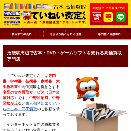
沼袋駅周辺で古本・DVD・ゲームソフトを売れる高価買取
専門店
「ていねい査定くん」は
専門
書・学術書・技術書・参考書・大
学教科書
の高価買取を得意とする
宅配の古本買取サービス（日本全
国対応）
です。
中野区沼袋、中野
区松が丘
など
東京都区部エリアか
らの古本・DVD買取
のご依頼を承
っております。
インターネット専門の買取業者
である「ていねい査定くん」は、