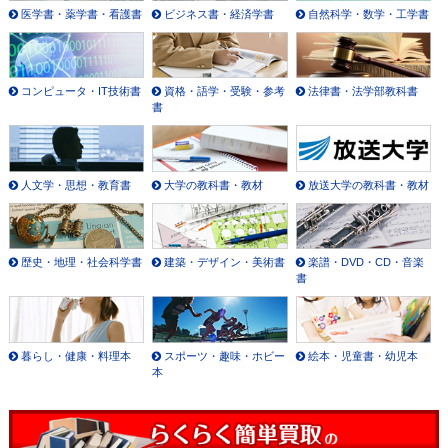
医学書・薬学書・看護書
ビジネス書・経済学書
自然科学・数学・工学書
コンピュータ・IT技術書
資格・語学・受験・参考
法律書・法学部教科書
書
人文学・思想・教育書
大学の教科書・教材
放送大学の教科書・教材
歴史・地理・社会科学書
建築・デザイン・美術書
楽譜・DVD・CD・音楽
書
暮らし・健康・料理本
スポーツ・趣味・ホビー
絵本・児童書・幼児本
本