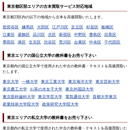
東京都区部エリアの古本買取サービス対応地域
東京都23区内の以下の地域から古本を高価買取いたします。
世田谷区
練馬区
大田区
江戸川区
足立区
杉並区
板橋区
江東区
葛飾区
品川区
北区
新宿区
中野区
豊島区
目黒区
墨田区
港区
文京区
渋谷区
荒川区
台東区
中央区
千代田区
東京エリアの国公立大学の教科書をお売り下さい
東京都内の国公立大学で使用された中古の教科書・テキストを高価買取い
たします。
東京大学
一橋大学
東京工業大学
東京海洋大学
東京芸術大学
東京農工大学
お茶の水女子大学
東京外国語大学
東京医科歯科大学
東京学芸大学
電気通信大学
首都大学東京
産業技術大学院大学
政策研究大学院大学
東京エリアの私立大学の教科書をお売り下さい
東京都内の私立大学で使用された中古の教科書・テキストを高価買取いた