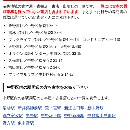
沼袋地域の古本屋・古書店・書店・出版社の一覧です。
一覧には古本の買
取業務を行っていない書店も含まれています。
まとまった冊数の専門書の
買取は是非ていねい査定くんにご依頼下さい。
飯野書店／中野区沼袋1-36-9
書林 沼袋店／中野区沼袋3-27-6
ブックライフ 沼袋店／中野区沼袋4-26-13 コンドミニアム'86 1階
天野書店／中野区沼袋2-30-7 天野ビル2階
オリジン出版センター／中野区沼袋1-33-15
久保書店／中野区松が丘2-21-14
吉田書店／中野区松が丘2-34-6
プライマルラブ／中野区松が丘2-14-17
中野区内の駅周辺の方も古本をお売り下さい
中野区内の各駅周辺の古本屋・古書店などの一覧を表示します。
沼袋駅
新井薬師前駅
鷺ノ宮駅
新江古田駅
新中野駅
都立家政駅
中野駅
中野坂上駅
中野新橋駅
中野富士見町駅
野方駅
東中野駅