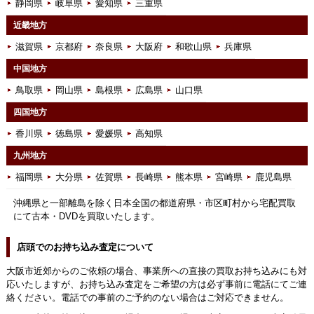
静岡県
岐阜県
愛知県
三重県
近畿地方
滋賀県
京都府
奈良県
大阪府
和歌山県
兵庫県
中国地方
鳥取県
岡山県
島根県
広島県
山口県
四国地方
香川県
徳島県
愛媛県
高知県
九州地方
福岡県
大分県
佐賀県
長崎県
熊本県
宮崎県
鹿児島県
沖縄県と一部離島を除く日本全国の都道府県・市区町村から宅配買取
にて古本・DVDを買取いたします。
店頭でのお持ち込み査定について
大阪市近郊からのご依頼の場合、事業所への直接の買取お持ち込みにも対
応いたしますが、お持ち込み査定をご希望の方は必ず事前に電話にてご連
絡ください。電話での事前のご予約のない場合はご対応できません。