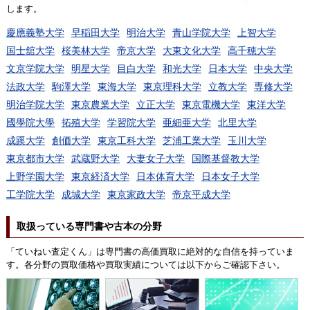
します。
慶應義塾大学
早稲田大学
明治大学
青山学院大学
上智大学
国士舘大学
桜美林大学
帝京大学
大東文化大学
高千穂大学
文京学院大学
明星大学
目白大学
和光大学
日本大学
中央大学
法政大学
駒澤大学
東海大学
東京理科大学
立教大学
専修大学
明治学院大学
東京農業大学
立正大学
東京電機大学
東洋大学
國學院大學
拓殖大学
学習院大学
亜細亜大学
北里大学
成蹊大学
創価大学
東京工科大学
芝浦工業大学
玉川大学
東京都市大学
武蔵野大学
大妻女子大学
国際基督教大学
上野学園大学
東京経済大学
日本体育大学
日本女子大学
工学院大学
成城大学
東京家政大学
帝京平成大学
取扱っている専門書や古本の分野
「ていねい査定くん」は専門書の高価買取に絶対的な自信を持っていま
す。各分野の買取価格や買取実績については以下からご確認下さい。