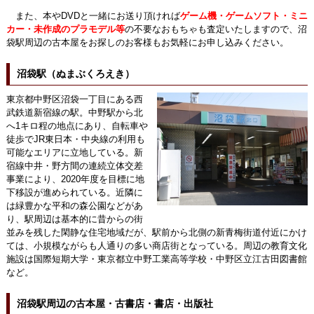
また、本やDVDと一緒にお送り頂ければ
ゲーム機・ゲームソフト・ミニ
カー・未作成のプラモデル等
の不要なおもちゃも査定いたしますので、沼
袋駅周辺の古本屋をお探しのお客様もお気軽にお申し込みください。
沼袋駅（ぬまぶくろえき）
東京都中野区沼袋一丁目にある西
武鉄道新宿線の駅。中野駅から北
へ1キロ程の地点にあり、自転車や
徒歩でJR東日本・中央線の利用も
可能なエリアに立地している。新
宿線中井・野方間の連続立体交差
事業により、2020年度を目標に地
下移設が進められている。近隣に
は緑豊かな平和の森公園などがあ
り、駅周辺は基本的に昔からの街
並みを残した閑静な住宅地域だが、駅前から北側の新青梅街道付近にかけ
ては、小規模ながらも人通りの多い商店街となっている。周辺の教育文化
施設は国際短期大学・東京都立中野工業高等学校・中野区立江古田図書館
など。
沼袋駅周辺の古本屋・古書店・書店・出版社