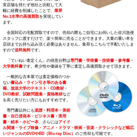
実店舗を持たず他社と比較して大
幅に経費を削減したことで、
業界
No.1水準の高価買取
を実現してい
ます。
全国対応の宅配買取ですので、売却の際もご自宅にお伺いした佐川急便
スタッフに渡すだけで、楽々簡単に売ることができます。大量の重い本を
店頭までお持ち込み頂く必要はありません。集荷もこちらで手配いたしま
すので
送料無料
です。
「ていねい査定くん」の得意分野は
専門書・学術書・技術書・参考書・
大学教科書
です。希少性や価値を丁寧に査定し高価買取させて頂きます。
一般的な古本屋では査定価格のつか
ない
書込み・ライン引き等のある書
籍、放送大学のテキスト・CD教材・
DVD教材、試験問題集・資格教材
など
を高く売りたい方にもおすすめです。
専門書以外にも
楽譜・料理本・美術
書・自己啓発本・ビジネス書・実用
書・絵本・ホビー本
、さらには
アイド
ル関連・ライブ映像・アニメ・ドラマ・映画・音楽・クラシックなど幅広
いジャンルのDVDやBD（Blu-ray Disc）
のご売却も可能です。