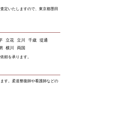
も査定いたしますので、東京都墨田
平
立花
立川
千歳
堤通
網
横川
両国
ご依頼を承ります。
します。柔道整復師や看護師などの