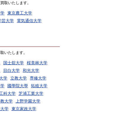
価買取いたします。
大学
東京農工大学
学芸大学
電気通信大学
買取いたします。
学
国士舘大学
桜美林大学
学
目白大学
和光大学
大学
立教大学
専修大学
大学
國學院大學
拓殖大学
工科大学
芝浦工業大学
督教大学
上野学園大学
城大学
東京家政大学