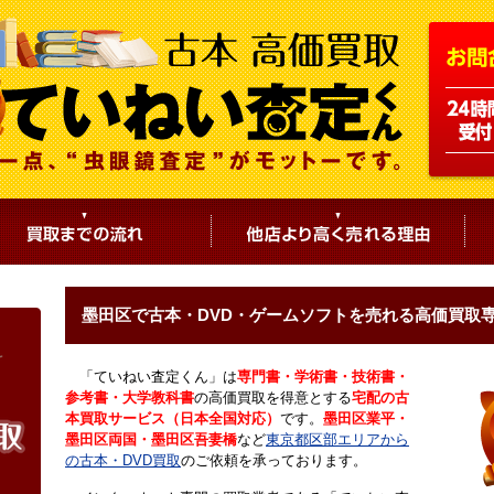
墨田区で古本・DVD・ゲームソフトを売れる高価買取
「ていねい査定くん」は
専門書・学術書・技術書・
参考書・大学教科書
の高価買取を得意とする
宅配の古
本買取サービス（日本全国対応）
です。
墨田区業平・
墨田区両国・墨田区吾妻橋
など
東京都区部エリアから
の古本・DVD買取
のご依頼を承っております。