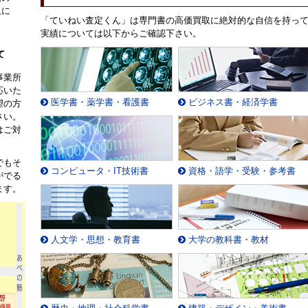
取に
「ていねい査定くん」は専門書の高価買取に絶対的な自信を持っ
。
実績については以下からご確認下さい。
て
事業所
応いた
医学書・薬学書・看護書
ビジネス書・経済学書
望の方
さい。
はご対
でもそ
コンピュータ・IT技術書
資格・語学・受験・参考書
がでる
ます。
人文学・思想・教育書
大学の教科書・教材