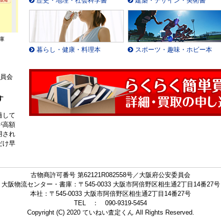
歴史・地理・社会科学書
建築・デザイン・美術書
庫
暮らし・健康・料理本
スポーツ・趣味・ホビー本
委員会
す
過して
が高額
用され
だけ早
古物商許可番号 第62121R082558号／大阪府公安委員会
大阪物流センター・書庫：〒545-0033 大阪市阿倍野区相生通2丁目14番27号
本社：〒545-0033 大阪市阿倍野区相生通2丁目14番27号
TEL ： 090-9319-5454
Copyright (C) 2020 ていねい査定くん All Rights Reserved.