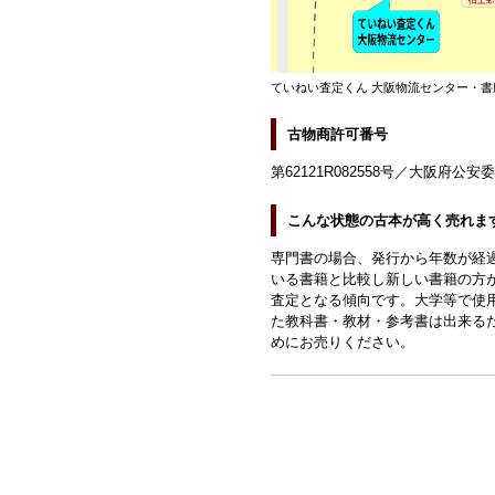
ていねい査定くん 大阪物流センター・書
古物商許可番号
第62121R082558号／大阪府公安
こんな状態の古本が高く売れま
専門書の場合、発行から年数が経
いる書籍と比較し新しい書籍の方
査定となる傾向です。大学等で使
た教科書・教材・参考書は出来る
めにお売りください。