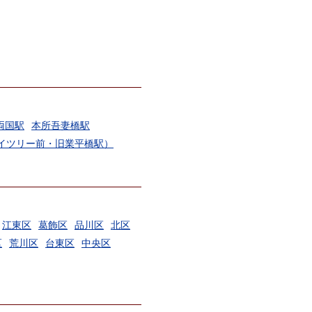
両国駅
本所吾妻橋駅
イツリー前・旧業平橋駅）
江東区
葛飾区
品川区
北区
区
荒川区
台東区
中央区