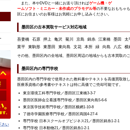
また、本やDVDと一緒にお送り頂ければ
ゲーム機・ゲ
ームソフト・ミニカー・未作成のプラモデル等
の不要なおもちゃ
区にお住まいのお客様はお気軽にお申し込みください。
墨田区の古本買取サービス対応地域
ー
吾妻橋
石原
押上
亀沢
菊川
京島
錦糸
江東橋
墨田
太
業平
東駒形
東墨田
東向島
文花
本所
緑
向島
八広
横
その他、墨田区内の全地域、墨田区周辺の地域からも古本買取の
墨田区内の専門学校
墨田区内の専門学校で使用された教科書やテキストを高価買取致
医療系資格の参考書やテキストは特に高価でご売却可能です。
東京環境工科専門学校／墨田区江東橋3-3-7
墨田区医師会立看護専門学校／墨田区東向島5-6-6
東京医学技術専門学校／墨田区横網1-10-8
了德寺学園医療専門学校／墨田区両国4-27-4
専門学校 日本スクールオブビジネス21／墨田区錦糸1-2-1
下さい
専門学校 日本動物21／墨田区錦糸1-2-1