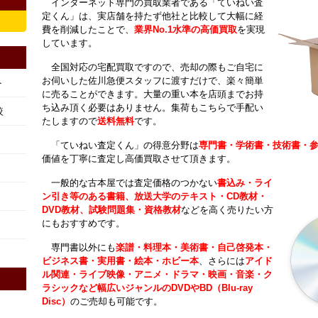
インターネット専門の買取業者である「ていねい査
定くん」は、実店舗を持たず他社と比較して大幅に経
費を削減したことで、
業界No.1水準の高価買取
を実現
しています。
全国対応の宅配買取ですので、売却の際もご自宅に
お伺いした佐川急便スタッフに渡すだけで、楽々簡単
ト
に売ることができます。大量の重い本を店頭までお持
ち込み頂く必要はありません。集荷もこちらで手配い
較
たしますので
送料無料
です。
「ていねい査定くん」の得意分野は
専門書・学術書・技術書・
価値を丁寧に査定し高価買取させて頂きます。
一般的な古本屋では査定価格のつかない
書込み・ライ
ン引き等のある書籍、放送大学のテキスト・CD教材・
DVD教材、試験問題集・資格教材
などを高く売りたい方
にもおすすめです。
専門書以外にも
楽譜・料理本・美術書・自己啓発本・
ビジネス書・実用書・絵本・ホビー本
、さらには
アイド
ル関連・ライブ映像・アニメ・ドラマ・映画・音楽・ク
ラシックなど幅広いジャンルのDVDやBD（Blu-ray
Disc）
のご売却も可能です。