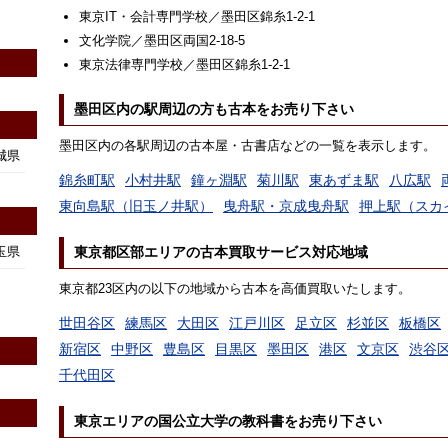
東京IT・会計専門学校／墨田区錦糸1-2-1
文化学院／墨田区両国2-18-5
東京法律専門学校／墨田区錦糸1-2-1
墨田区内の駅周辺の方も古本をお売り下さい
墨田区内の各駅周辺の古本屋・古書店などの一覧を表示します。
城県
錦糸町駅
小村井駅
鐘ヶ淵駅
菊川駅
東あずま駅
八広駅
東向島駅（旧玉ノ井駅）
曳舟駅・京成曳舟駅
押上駅（スカ
玉県
東京都区部エリアの古本買取サービス対応地域
東京都23区内の以下の地域から古本を高価買取いたします。
世田谷区
練馬区
大田区
江戸川区
足立区
杉並区
板橋区
新宿区
中野区
豊島区
目黒区
墨田区
港区
文京区
渋谷
千代田区
東京エリアの国公立大学の教科書をお売り下さい