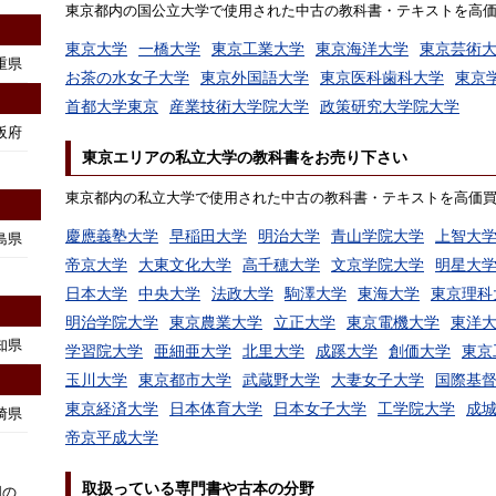
東京都内の国公立大学で使用された中古の教科書・テキストを高
東京大学
一橋大学
東京工業大学
東京海洋大学
東京芸術
重県
お茶の水女子大学
東京外国語大学
東京医科歯科大学
東京
首都大学東京
産業技術大学院大学
政策研究大学院大学
阪府
東京エリアの私立大学の教科書をお売り下さい
東京都内の私立大学で使用された中古の教科書・テキストを高価
慶應義塾大学
早稲田大学
明治大学
青山学院大学
上智大
島県
帝京大学
大東文化大学
高千穂大学
文京学院大学
明星大
日本大学
中央大学
法政大学
駒澤大学
東海大学
東京理科
明治学院大学
東京農業大学
立正大学
東京電機大学
東洋
知県
学習院大学
亜細亜大学
北里大学
成蹊大学
創価大学
東京
玉川大学
東京都市大学
武蔵野大学
大妻女子大学
国際基
東京経済大学
日本体育大学
日本女子大学
工学院大学
成
崎県
帝京平成大学
取扱っている専門書や古本の分野
国の