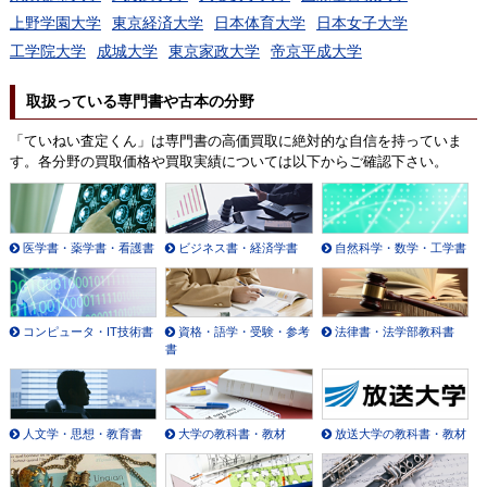
上野学園大学
東京経済大学
日本体育大学
日本女子大学
工学院大学
成城大学
東京家政大学
帝京平成大学
取扱っている専門書や古本の分野
「ていねい査定くん」は専門書の高価買取に絶対的な自信を持っていま
す。各分野の買取価格や買取実績については以下からご確認下さい。
医学書・薬学書・看護書
ビジネス書・経済学書
自然科学・数学・工学書
コンピュータ・IT技術書
資格・語学・受験・参考
法律書・法学部教科書
書
人文学・思想・教育書
大学の教科書・教材
放送大学の教科書・教材