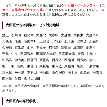
また、本やDVDと一緒にお送り頂ければ
ゲーム機・ゲームソフト・ミニ
カー・未作成のプラモデル等
の不要なおもちゃも査定いたしますので、東
京都大田区にお住まいのお客様はお気軽にお申し込みください。
大田区の古本買取サービス対応地域
池上
石川町
鵜の木
大森北
大森中
大森西
大森東
大森本町
大森南
蒲田
蒲田本町
上池台
北糀谷
北千束
北馬込
北嶺町
久が原
京浜島
山王
下丸子
昭和島
新蒲田
城南島
多摩川
千鳥
中央
田園調布
田園調布本町
田園調布南
東海
仲池上
中馬込
仲六郷
西蒲田
西糀谷
西馬込
西嶺町
西六郷
萩中
羽田
羽田旭町
東蒲田
東糀谷
東馬込
東嶺町
東矢口
東雪谷
東六郷
平和島
本羽田
南蒲田
南久が原
南千束
南馬込
南雪谷
南六郷
矢口
雪谷大塚町
その他、大田区内の全地域、大田区周辺の地域からも古本買取のご依頼を
承ります。
大田区内の専門学校