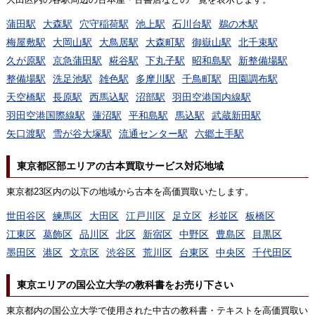
蒲田駅
大森駅
穴守稲荷駅
池上駅
石川台駅
鵜の木駅
梅屋敷駅
大岡山駅
大鳥居駅
大森町駅
御嶽山駅
北千束駅
久が原駅
京急蒲田駅
糀谷駅
下丸子駅
昭和島駅
新整備場駅
整備場駅
洗足池駅
雑色駅
多摩川駅
千鳥町駅
田園調布駅
天空橋駅
長原駅
西馬込駅
沼部駅
羽田空港国内線駅
羽田空港国際線駅
蓮沼駅
平和島駅
馬込駅
武蔵新田駅
矢口渡駅
雪が谷大塚駅
流通センター駅
六郷土手駅
東京都区部エリアの古本買取サービス対応地域
東京都23区内の以下の地域から古本を高価買取いたします。
世田谷区
練馬区
大田区
江戸川区
足立区
杉並区
板橋区
江東区
葛飾区
品川区
北区
新宿区
中野区
豊島区
目黒区
墨田区
港区
文京区
渋谷区
荒川区
台東区
中央区
千代田区
東京エリアの国公立大学の教科書をお売り下さい
東京都内の国公立大学で使用された中古の教科書・テキストを高価買取い