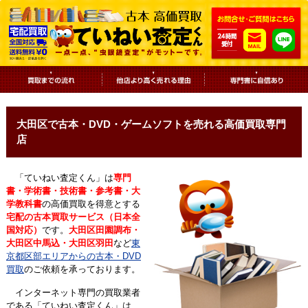
大田区で古本・DVD・ゲームソフトを売れる高価買取専門
店
「ていねい査定くん」は
専門
書・学術書・技術書・参考書・大
学教科書
の高価買取を得意とする
宅配の古本買取サービス（日本全
国対応）
です。
大田区田園調布・
大田区中馬込・大田区羽田
など
東
京都区部エリアからの古本・DVD
買取
のご依頼を承っております。
インターネット専門の買取業者
である「ていねい査定くん」は、