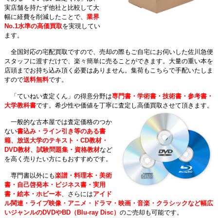
実店舗を持たず他社と比較して大
幅に経費を削減したことで、
業界
No.1水準の高価買取
を実現してい
ます。
全国対応の宅配買取ですので、売却の際もご自宅にお伺いした佐川急便
スタッフに渡すだけで、楽々簡単に売ることができます。大量の重い本を
店頭までお持ち込み頂く必要はありません。集荷もこちらで手配いたしま
すので
送料無料
です。
「ていねい査定くん」の得意分野は
専門書・学術書・技術書・参考書・
大学教科書
です。希少性や価値を丁寧に査定し高価買取させて頂きます。
一般的な古本屋では査定価格のつか
ない
書込み・ライン引き等のある書
籍、放送大学のテキスト・CD教材・
DVD教材、試験問題集・資格教材
など
を高く売りたい方にもおすすめです。
専門書以外にも
楽譜・料理本・美術
書・自己啓発本・ビジネス書・実用
書・絵本・ホビー本
、さらには
アイド
ル関連・ライブ映像・アニメ・ドラマ・映画・音楽・クラシックなど幅広
いジャンルのDVDやBD（Blu-ray Disc）
のご売却も可能です。