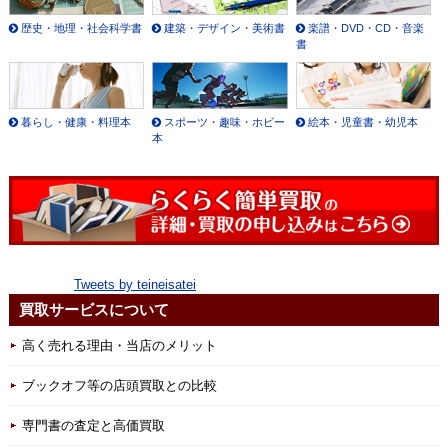
歴史・地理・社会科学書
建築・デザイン・美術書
楽譜・DVD・CD・音楽
書
暮らし・健康・料理本
スポーツ・趣味・ホビー
絵本・児童書・幼児本
本
Tweets by teineisatei
買取サービスについて
高く売れる理由・当店のメリット
ブックオフ等の店頭買取との比較
専門書の査定と高価買取