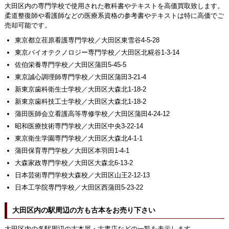
大田区内の専門学校で使用された教科書やテキストを高価買取致します。
柔道整復師や看護師などの医療系資格の参考書やテキストは特に高価でご
売却可能です。
東京都立荏原看護専門学校／大田区東雪谷4-5-28
東京バイオテクノロジー専門学校／大田区北糀谷1-3-14
佐伯栄養専門学校／大田区蒲田5-45-5
東京誠心調理師専門学校／大田区蒲田3-21-4
新東京歯科衛生士学校／大田区大森北1-18-2
新東京歯科技工士学校／大田区大森北1-18-2
蒲田医師会立看護高等専修学校／大田区蒲田4-24-12
昭和医療技術専門学校／大田区中央3-22-14
東京衛生学園専門学校／大田区大森北4-1-1
蒲田保育専門学校／大田区本羽田1-4-1
大森家政専門学校／大田区大森北6-13-2
日本芸術専門学校大森校／大田区山王2-12-13
日本工学院専門学校／大田区西蒲田5-23-22
大田区内の駅周辺の方も古本をお売り下さい
大田区内の各駅周辺の古本屋・古書店などの一覧を表示します。