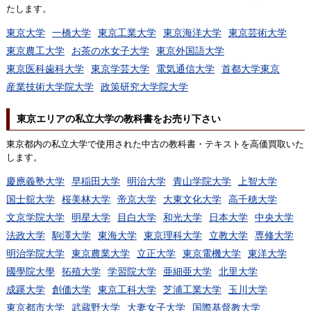
たします。
東京大学
一橋大学
東京工業大学
東京海洋大学
東京芸術大学
東京農工大学
お茶の水女子大学
東京外国語大学
東京医科歯科大学
東京学芸大学
電気通信大学
首都大学東京
産業技術大学院大学
政策研究大学院大学
東京エリアの私立大学の教科書をお売り下さい
東京都内の私立大学で使用された中古の教科書・テキストを高価買取いた
します。
慶應義塾大学
早稲田大学
明治大学
青山学院大学
上智大学
国士舘大学
桜美林大学
帝京大学
大東文化大学
高千穂大学
文京学院大学
明星大学
目白大学
和光大学
日本大学
中央大学
法政大学
駒澤大学
東海大学
東京理科大学
立教大学
専修大学
明治学院大学
東京農業大学
立正大学
東京電機大学
東洋大学
國學院大學
拓殖大学
学習院大学
亜細亜大学
北里大学
成蹊大学
創価大学
東京工科大学
芝浦工業大学
玉川大学
東京都市大学
武蔵野大学
大妻女子大学
国際基督教大学