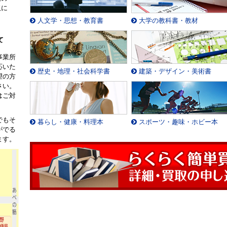
取に
。
人文学・思想・教育書
大学の教科書・教材
て
事業所
応いた
歴史・地理・社会科学書
建築・デザイン・美術書
望の方
さい。
はご対
でもそ
暮らし・健康・料理本
スポーツ・趣味・ホビー本
がでる
ます。