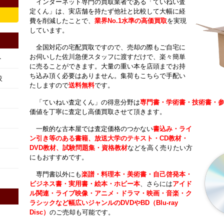
インターネット専門の買取業者である「ていねい査
定くん」は、実店舗を持たず他社と比較して大幅に経
費を削減したことで、
業界No.1水準の高価買取
を実現
しています。
全国対応の宅配買取ですので、売却の際もご自宅に
お伺いした佐川急便スタッフに渡すだけで、楽々簡単
ト
に売ることができます。大量の重い本を店頭までお持
ち込み頂く必要はありません。集荷もこちらで手配い
較
たしますので
送料無料
です。
「ていねい査定くん」の得意分野は
専門書・学術書・技術書・
価値を丁寧に査定し高価買取させて頂きます。
一般的な古本屋では査定価格のつかない
書込み・ライ
ン引き等のある書籍、放送大学のテキスト・CD教材・
DVD教材、試験問題集・資格教材
などを高く売りたい方
にもおすすめです。
専門書以外にも
楽譜・料理本・美術書・自己啓発本・
ビジネス書・実用書・絵本・ホビー本
、さらには
アイド
ル関連・ライブ映像・アニメ・ドラマ・映画・音楽・ク
ラシックなど幅広いジャンルのDVDやBD（Blu-ray
Disc）
のご売却も可能です。