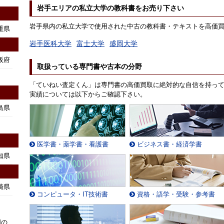
岩手エリアの私立大学の教科書をお売り下さい
岩手県内の私立大学で使用された中古の教科書・テキストを高価
重県
岩手医科大学
富士大学
盛岡大学
阪府
取扱っている専門書や古本の分野
「ていねい査定くん」は専門書の高価買取に絶対的な自信を持っ
実績については以下からご確認下さい。
島県
医学書・薬学書・看護書
ビジネス書・経済学書
知県
崎県
コンピュータ・IT技術書
資格・語学・受験・参考書
国の