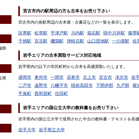
宮古市内の駅周辺の方も古本をお売り下さい
宮古市内の各駅周辺の古本屋・古書店などの一覧を表示します。
区界駅
松草駅
平津戸駅
川内駅
箱石駅
陸中川井駅
腹帯
千徳駅
宮古駅
磯鶏駅
津軽石駅
山口団地駅
一の渡駅
佐
城県
岩手エリアの古本買取サービス対応地域
岩手県内の以下の市区町村から古本を高価買取いたします。
盛岡市
奥州市
一関市
花巻市
北上市
宮古市
滝沢市
岩
玉県
二戸市
遠野市
八幡平市
陸前高田市
下閉伊郡
九戸郡
紫
平泉町
西和賀町
住田町
岩手エリアの国公立大学の教科書をお売り下さい
岩手県内の国公立大学で使用された中古の教科書・テキストを高
岩手大学
岩手県立大学