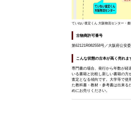
ていねい査定くん 大阪物流センター・書
古物商許可番号
第62121R082558号／大阪府公安
こんな状態の古本が高く売れま
専門書の場合、発行から年数が経
いる書籍と比較し新しい書籍の方
査定となる傾向です。大学等で使
た教科書・教材・参考書は出来る
めにお売りください。