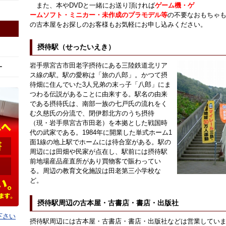
また、本やDVDと一緒にお送り頂ければ
ゲーム機・ゲ
ームソフト・ミニカー・未作成のプラモデル等
の不要なおもちゃ
の古本屋をお探しのお客様もお気軽にお申し込みください。
摂待駅（せったいえき）
岩手県宮古市田老字摂待にある三陸鉄道北リア
ー
ス線の駅。駅の愛称は「旅の八郎」。かつて摂
待畑に住んでいた3人兄弟の末っ子「八郎」にま
つわる伝説があることに由来する。駅名の由来
である摂待氏は、南部一族の七戸氏の流れをく
む久慈氏の分流で、閉伊郡北方のうち摂待
（現・岩手県宮古市田老）を本拠とした戦国時
代の武家である。1984年に開業した単式ホーム1
面1線の地上駅でホームには待合室がある。駅の
周辺には田畑や民家が点在し、駅前には摂待駅
前地場産品産直所があり買物客で賑わってい
る。周辺の教育文化施設は田老第三小学校な
ど。
摂待駅周辺の古本屋・古書店・書店・出版社
下さい
摂待駅周辺には古本屋・古書店・書店・出版社などは営業してい