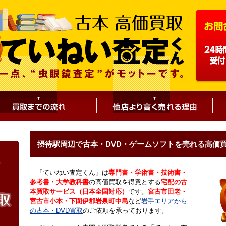
摂待駅周辺で古本・DVD・ゲームソフトを売れる高価
「ていねい査定くん」は
専門書・学術書・技術書・
参考書・大学教科書
の高価買取を得意とする
宅配の古
本買取サービス（日本全国対応）
です。
宮古市田老・
宮古市小本・下閉伊郡岩泉町中島
など
岩手エリアから
の古本・DVD買取
のご依頼を承っております。