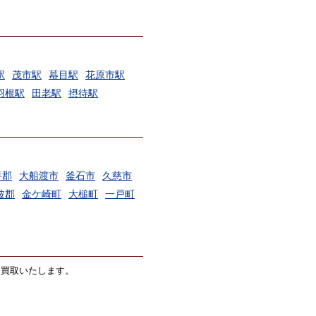
駅
茂市駅
蟇目駅
花原市駅
羽根駅
田老駅
摂待駅
手郡
大船渡市
釜石市
久慈市
波郡
金ケ崎町
大槌町
一戸町
価買取いたします。