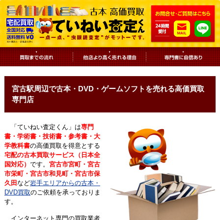
宮古駅周辺で古本・DVD・ゲームソフトを売れる高価買取
専門店
「ていねい査定くん」は
専門
書・学術書・技術書・参考書・大
学教科書
の高価買取を得意とする
宅配の古本買取サービス（日本全
国対応）
です。
宮古市宮町・宮古
市栄町・宮古市和見町・宮古市保
久田
など
岩手エリアからの古本・
DVD買取
のご依頼を承っておりま
す。
インターネット専門の買取業者