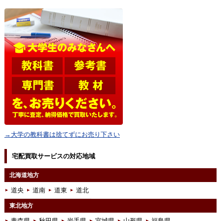
→大学の教科書は捨てずにお売り下さい
宅配買取サービスの対応地域
北海道地方
道央
道南
道東
道北
東北地方
青森県
秋田県
岩手県
宮城県
山形県
福島県