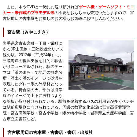
また、本やDVDと一緒にお送り頂ければ
ゲーム機・ゲームソフト・ミニ
カー・未作成のプラモデル等
の不要なおもちゃも査定いたしますので、宮
古駅周辺の古本屋をお探しのお客様もお気軽にお申し込みください。
宮古駅（みやこえき）
岩手県宮古市宮町一丁目・栄町に
あるJR山田線・三陸鉄道北リアス
線の駅。2012年（平成24年）に、
三陸海岸の復興支援を目的に駅舎
がリニューアルされた。駅のテー
マは「浜のまち」で地元の観光名
所・浄土ヶ浜のイメージで砂浜を
表現したグレー系の外壁材となっ
ている。待合室の天井部分は海岸
線のイメージで上下に波打つよう
な羽板が取り付けられている。駅前を発着するバスの利用者が多くベンチ
は駅前広場側に向けられている。周辺の教育文化施設は宮古高等看護学
院・宮古高等学校・宮古小学校・鍬ケ崎小学校・岩手県立水産科学館・宮
古市立図書館など。
宮古駅周辺の古本屋・古書店・書店・出版社