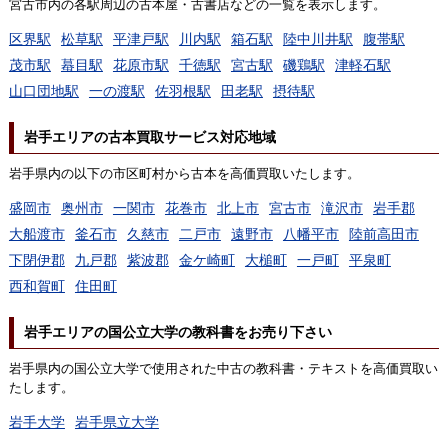
宮古市内の各駅周辺の古本屋・古書店などの一覧を表示します。
区界駅
松草駅
平津戸駅
川内駅
箱石駅
陸中川井駅
腹帯駅
茂市駅
蟇目駅
花原市駅
千徳駅
宮古駅
磯鶏駅
津軽石駅
山口団地駅
一の渡駅
佐羽根駅
田老駅
摂待駅
岩手エリアの古本買取サービス対応地域
岩手県内の以下の市区町村から古本を高価買取いたします。
盛岡市
奥州市
一関市
花巻市
北上市
宮古市
滝沢市
岩手郡
大船渡市
釜石市
久慈市
二戸市
遠野市
八幡平市
陸前高田市
下閉伊郡
九戸郡
紫波郡
金ケ崎町
大槌町
一戸町
平泉町
西和賀町
住田町
岩手エリアの国公立大学の教科書をお売り下さい
岩手県内の国公立大学で使用された中古の教科書・テキストを高価買取い
たします。
岩手大学
岩手県立大学