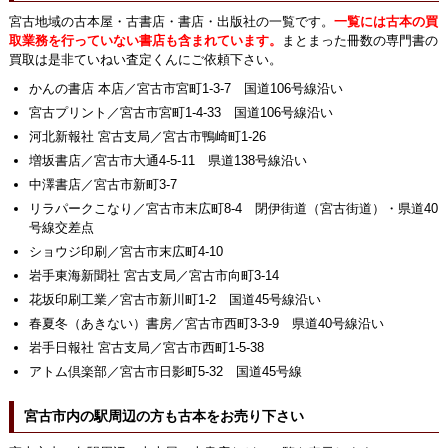
宮古地域の古本屋・古書店・書店・出版社の一覧です。
一覧には古本の買
取業務を行っていない書店も含まれています。
まとまった冊数の専門書の
買取は是非ていねい査定くんにご依頼下さい。
かんの書店 本店／宮古市宮町1-3-7 国道106号線沿い
宮古プリント／宮古市宮町1-4-33 国道106号線沿い
河北新報社 宮古支局／宮古市鴨崎町1-26
増坂書店／宮古市大通4-5-11 県道138号線沿い
中澤書店／宮古市新町3-7
リラパークこなり／宮古市末広町8-4 閉伊街道（宮古街道）・県道40
号線交差点
ショウジ印刷／宮古市末広町4-10
岩手東海新聞社 宮古支局／宮古市向町3-14
花坂印刷工業／宮古市新川町1-2 国道45号線沿い
春夏冬（あきない）書房／宮古市西町3-3-9 県道40号線沿い
岩手日報社 宮古支局／宮古市西町1-5-38
アトム倶楽部／宮古市日影町5-32 国道45号線
宮古市内の駅周辺の方も古本をお売り下さい