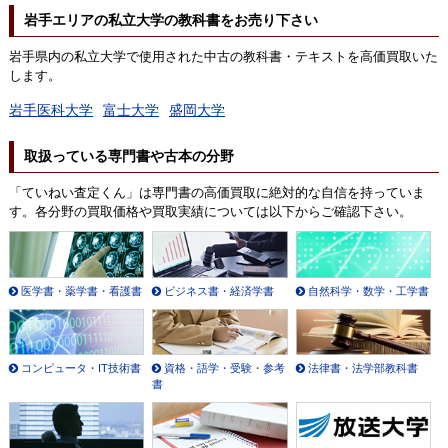
岩手エリアの私立大学の教科書をお売り下さい
岩手県内の私立大学で使用された中古の教科書・テキストを高価買取いた
します。
岩手医科大学
富士大学
盛岡大学
取扱っている専門書や古本の分野
「ていねい査定くん」は専門書の高価買取に絶対的な自信を持っていま
す。各分野の買取価格や買取実績については以下からご確認下さい。
医学書・薬学書・看護書
ビジネス書・経済学書
自然科学・数学・工学書
コンピュータ・IT技術書
資格・語学・受験・参考
法律書・法学部教科書
書