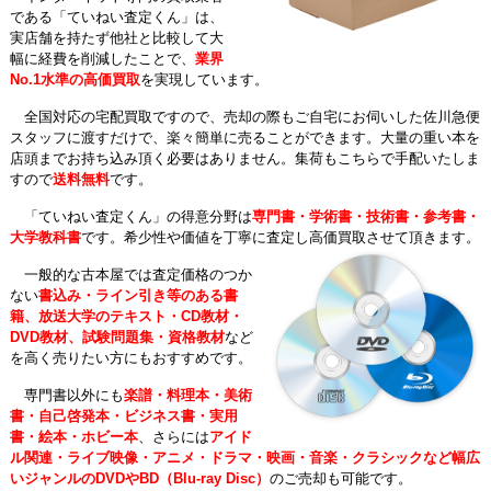
である「ていねい査定くん」は、
実店舗を持たず他社と比較して大
幅に経費を削減したことで、
業界
No.1水準の高価買取
を実現しています。
全国対応の宅配買取ですので、売却の際もご自宅にお伺いした佐川急便
スタッフに渡すだけで、楽々簡単に売ることができます。大量の重い本を
店頭までお持ち込み頂く必要はありません。集荷もこちらで手配いたしま
すので
送料無料
です。
「ていねい査定くん」の得意分野は
専門書・学術書・技術書・参考書・
大学教科書
です。希少性や価値を丁寧に査定し高価買取させて頂きます。
一般的な古本屋では査定価格のつか
ない
書込み・ライン引き等のある書
籍、放送大学のテキスト・CD教材・
DVD教材、試験問題集・資格教材
など
を高く売りたい方にもおすすめです。
専門書以外にも
楽譜・料理本・美術
書・自己啓発本・ビジネス書・実用
書・絵本・ホビー本
、さらには
アイド
ル関連・ライブ映像・アニメ・ドラマ・映画・音楽・クラシックなど幅広
いジャンルのDVDやBD（Blu-ray Disc）
のご売却も可能です。