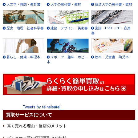
人文学・思想・教育書
大学の教科書・教材
放送大学の教科書・教材
歴史・地理・社会科学書
建築・デザイン・美術書
楽譜・DVD・CD・音楽
書
暮らし・健康・料理本
スポーツ・趣味・ホビー
絵本・児童書・幼児本
本
Tweets by teineisatei
買取サービスについて
高く売れる理由・当店のメリット