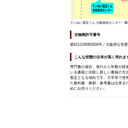
ていねい査定くん 大阪物流センター・書
古物商許可番号
第62121R082558号／大阪府公安
こんな状態の古本が高く売れま
専門書の場合、発行から年数が経
いる書籍と比較し新しい書籍の方
査定となる傾向です。大学等で使
た教科書・教材・参考書は出来る
めにお売りください。