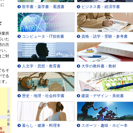
取に
医学書・薬学書・看護書
ビジネス書・経済学書
。
て
事業所
コンピュータ・IT技術書
資格・語学・受験・参考書
応いた
望の方
さい。
はご対
人文学・思想・教育書
大学の教科書・教材
でもそ
がでる
ます。
歴史・地理・社会科学書
建築・デザイン・美術書
暮らし・健康・料理本
スポーツ・趣味・ホビー本