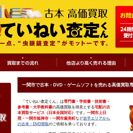
一関市で古本・DVD・ゲームソフトを売れる高価買取
「ていねい査定くん」は
専門書・学術書・技術書・
参考書・大学教科書
の高価買取を得意とする
宅配の古
本買取サービス（日本全国対応）
です。
一関市上日
照・一関市狐禅寺・一関市厳美町
など
岩手エリアから
の古本・DVD買取
のご依頼を承っております。