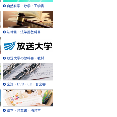
自然科学・数学・工学書
法律書・法学部教科書
放送大学の教科書・教材
楽譜・DVD・CD・音楽書
絵本・児童書・幼児本