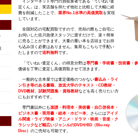
インターネット専門の買取業者である「ていねい査
定くん」は、実店舗を持たず他社と比較して大幅に経
費を削減したことで、
業界No.1水準の高価買取
を実現
しています。
全国対応の宅配買取ですので、売却の際もご自宅に
お伺いした佐川急便スタッフに渡すだけで、楽々簡単
ト
に売ることができます。大量の重い本を店頭までお持
ち込み頂く必要はありません。集荷もこちらで手配い
較
たしますので
送料無料
です。
「ていねい査定くん」の得意分野は
専門書・学術書・技術書・
価値を丁寧に査定し高価買取させて頂きます。
一般的な古本屋では査定価格のつかない
書込み・ライ
ン引き等のある書籍、放送大学のテキスト・CD教材・
DVD教材、試験問題集・資格教材
などを高く売りたい方
にもおすすめです。
専門書以外にも
楽譜・料理本・美術書・自己啓発本・
ビジネス書・実用書・絵本・ホビー本
、さらには
アイド
ル関連・ライブ映像・アニメ・ドラマ・映画・音楽・ク
ラシックなど幅広いジャンルのDVDやBD（Blu-ray
Disc）
のご売却も可能です。