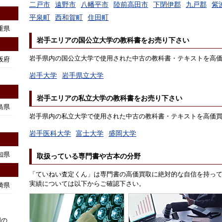
二戸市
遠野市
八幡平市
陸前高田市
下閉伊郡
九戸郡
紫
平泉町
西和賀町
住田町
重県
岩手エリアの国公立大学の教科書をお売り下さい
岩手県内の国公立大学で使用された中古の教科書・テキストを高
阪府
岩手大学
岩手県立大学
岩手エリアの私立大学の教科書をお売り下さい
島県
岩手県内の私立大学で使用された中古の教科書・テキストを高価
岩手医科大学
富士大学
盛岡大学
知県
取扱っている専門書や古本の分野
「ていねい査定くん」は専門書の高価買取に絶対的な自信を持っ
実績については以下からご確認下さい。
崎県
国の