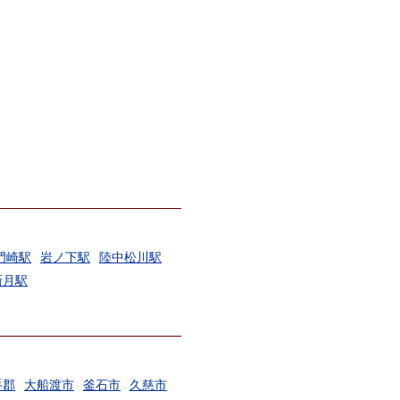
門崎駅
岩ノ下駅
陸中松川駅
新月駅
手郡
大船渡市
釜石市
久慈市