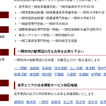
岩手県立一関高等看護学院／一関市狐禅寺字大平15-10
一関市医師会附属一関准看護高等専修学校／一関市大手町3-31
一関市医師会附属一関看護専門学校／一関市大手町3-31
一関経理専門学校／一関市字沢46-8
国際医療福祉専門学校一関校／一関市室根町矢越字沼田78-2
東北ヘアーモード学院／一関市旭町5-14
城県
一関工業高等専門学校／一関市萩荘字高梨
一関市内の駅周辺の方も古本をお売り下さい
玉県
一関市内の各駅周辺の古本屋・古書店などの一覧を表示します。
一ノ関駅
油島駅
花泉駅
清水原駅
山ノ目駅
真滝駅
陸中
猊鼻渓駅
柴宿駅
摺沢駅
千厩駅
小梨駅
矢越駅
折壁駅
岩手エリアの古本買取サービス対応地域
岩手県内の以下の市区町村から古本を高価買取いたします。
盛岡市
奥州市
一関市
花巻市
北上市
宮古市
滝沢市
岩