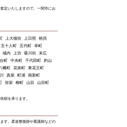
も査定いたしますので、一関市にお
町
上大槻街
上日照
柄貝
五十人町
五代町
幸町
城内
上坊
吸川街
末広
台町
中央町
千代田町
釣山
八幡町
花泉町
東花王町
川
真柴
町浦
南新町
町
弥栄
柳町
山目
山目町
ご依頼を承ります。
します。柔道整復師や看護師などの