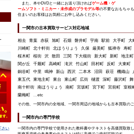
また、本やDVDと一緒にお送り頂ければ
ゲーム機・ゲ
ームソフト・ミニカー・未作成のプラモデル等
の不要なおもちゃ
住まいのお客様はお気軽にお申し込みください。
一関市の古本買取サービス対応地域
ー
相去
青葉
赤荻
旭町
石畑
磐井町
宇南
駅前
大手町
大
川崎町
北十軒街
北ほうりょう
久保
厳美町
狐禅寺
寿町
桜木町
桜街
沢
散田
三関
下大槻街
新大町
新町
地主町
関が丘
千厩町
高崎町
滝沢
竹山町
田村町
反町
大東町
銅谷町
中里
鳴神
新山
西沢
二本木
沼田
萩荘
機織山
東五代
東地主町
東台
東山町
広街
樋渡
深町
藤沢町
舞
南十軒街
南ほうりょう
南町
宮坂町
宮下町
宮前町
室根
蘭梅町
…etc
その他、一関市内の全地域、一関市周辺の地域からも古本買取の
一関市内の専門学校
下さい
一関市内の専門学校で使用された教科書やテキストを高価買取致
医療系資格の参考書やテキストは特に高価でご売却可能です。