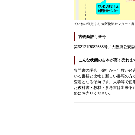
ていねい査定くん 大阪物流センター・書
古物商許可番号
第62121R082558号／大阪府公安
こんな状態の古本が高く売れま
専門書の場合、発行から年数が経
いる書籍と比較し新しい書籍の方
査定となる傾向です。大学等で使
た教科書・教材・参考書は出来る
めにお売りください。