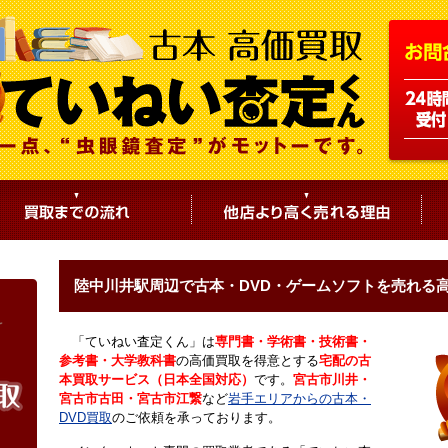
陸中川井駅周辺で古本・DVD・ゲームソフトを売れる
「ていねい査定くん」は
専門書・学術書・技術書・
参考書・大学教科書
の高価買取を得意とする
宅配の古
本買取サービス（日本全国対応）
です。
宮古市川井・
宮古市古田・宮古市江繋
など
岩手エリアからの古本・
DVD買取
のご依頼を承っております。