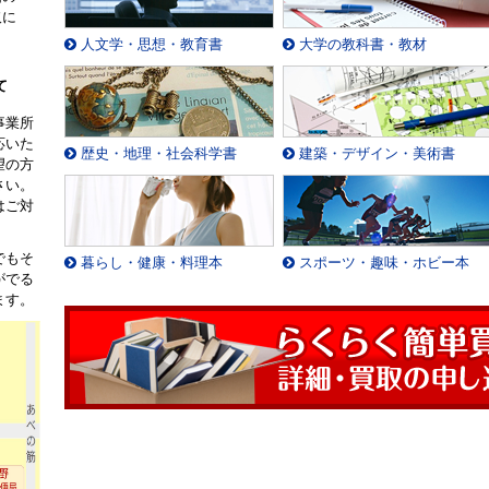
取に
。
人文学・思想・教育書
大学の教科書・教材
て
事業所
応いた
歴史・地理・社会科学書
建築・デザイン・美術書
望の方
さい。
はご対
でもそ
暮らし・健康・料理本
スポーツ・趣味・ホビー本
がでる
ます。