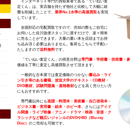
インターネット専門の買取業者である「ていねい査
定くん」は、実店舗を持たず他社と比較して大幅に経
費を削減したことで、
業界No.1水準の高価買取
を実現
しています。
全国対応の宅配買取ですので、売却の際もご自宅に
お伺いした佐川急便スタッフに渡すだけで、楽々簡単
ト
に売ることができます。大量の重い本を店頭までお持
ち込み頂く必要はありません。集荷もこちらで手配い
較
たしますので
送料無料
です。
「ていねい査定くん」の得意分野は
専門書・学術書・技術書・
価値を丁寧に査定し高価買取させて頂きます。
一般的な古本屋では査定価格のつかない
書込み・ライ
ン引き等のある書籍、放送大学のテキスト・CD教材・
DVD教材、試験問題集・資格教材
などを高く売りたい方
にもおすすめです。
専門書以外にも
楽譜・料理本・美術書・自己啓発本・
ビジネス書・実用書・絵本・ホビー本
、さらには
アイド
ル関連・ライブ映像・アニメ・ドラマ・映画・音楽・ク
ラシックなど幅広いジャンルのDVDやBD（Blu-ray
Disc）
のご売却も可能です。