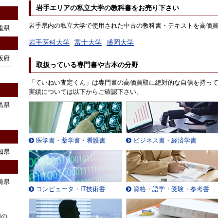
岩手エリアの私立大学の教科書をお売り下さい
岩手県内の私立大学で使用された中古の教科書・テキストを高価
重県
岩手医科大学
富士大学
盛岡大学
阪府
取扱っている専門書や古本の分野
「ていねい査定くん」は専門書の高価買取に絶対的な自信を持っ
実績については以下からご確認下さい。
島県
医学書・薬学書・看護書
ビジネス書・経済学書
知県
崎県
コンピュータ・IT技術書
資格・語学・受験・参考書
国の