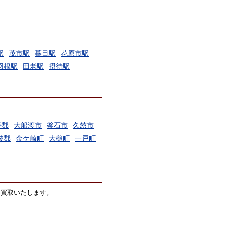
駅
茂市駅
蟇目駅
花原市駅
羽根駅
田老駅
摂待駅
手郡
大船渡市
釜石市
久慈市
波郡
金ケ崎町
大槌町
一戸町
価買取いたします。