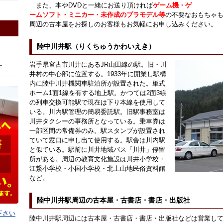
また、本やDVDと一緒にお送り頂ければ
ゲーム機・ゲ
ームソフト・ミニカー・未作成のプラモデル等
の不要なおもちゃ
周辺の古本屋をお探しのお客様もお気軽にお申し込みください。
陸中川井駅（りくちゅうかわいえき）
岩手県宮古市川井にあるJR山田線の駅。旧・川
ー
井村の中心部に位置する。1933年に開業し駅構
内に陸中川井機関車駐泊所が設置された。単式
ホーム1面1線を有する地上駅。かつては2面3線
の列車交換可能駅で現在は下り本線を使用して
いる。川内駅管理の簡易委託駅。旧駅事務室は
川井タクシーの事務所となっている。乗車券は
一部区間の常備券のみ。駅スタンプが設置され
ていて窓口に申し出て使用する。駅舎は川内駅
と似ている。駅前に川井地域バス「川井」停留
所がある。周辺の教育文化施設は川井小学校・
江繋小学校・小国小学校・北上山地民俗資料館
など。
陸中川井駅周辺の古本屋・古書店・書店・出版社
下さい
陸中川井駅周辺には古本屋・古書店・書店・出版社などは営業し