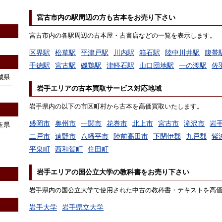
宮古市内の駅周辺の方も古本をお売り下さい
宮古市内の各駅周辺の古本屋・古書店などの一覧を表示します。
区界駅
松草駅
平津戸駅
川内駅
箱石駅
陸中川井駅
腹帯
千徳駅
宮古駅
磯鶏駅
津軽石駅
山口団地駅
一の渡駅
佐
城県
岩手エリアの古本買取サービス対応地域
岩手県内の以下の市区町村から古本を高価買取いたします。
盛岡市
奥州市
一関市
花巻市
北上市
宮古市
滝沢市
岩
玉県
二戸市
遠野市
八幡平市
陸前高田市
下閉伊郡
九戸郡
紫
平泉町
西和賀町
住田町
岩手エリアの国公立大学の教科書をお売り下さい
岩手県内の国公立大学で使用された中古の教科書・テキストを高
岩手大学
岩手県立大学