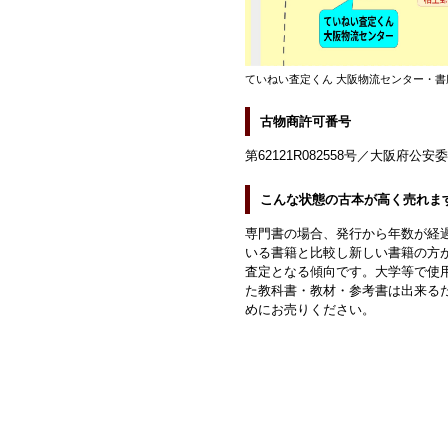
ていねい査定くん 大阪物流センター・書
古物商許可番号
第62121R082558号／大阪府公安
こんな状態の古本が高く売れま
専門書の場合、発行から年数が経
いる書籍と比較し新しい書籍の方
査定となる傾向です。大学等で使
た教科書・教材・参考書は出来る
めにお売りください。