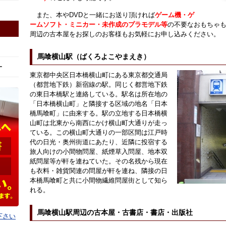
また、本やDVDと一緒にお送り頂ければ
ゲーム機・ゲ
ームソフト・ミニカー・未作成のプラモデル等
の不要なおもちゃ
周辺の古本屋をお探しのお客様もお気軽にお申し込みください。
馬喰横山駅（ばくろよこやまえき）
ー
東京都中央区日本橋横山町にある東京都交通局
（都営地下鉄）新宿線の駅。同じく都営地下鉄
の東日本橋駅と連絡している。駅名は所在地の
「日本橋横山町」と隣接する区域の地名「日本
橋馬喰町」に由来する。駅の立地する日本橋横
山町は北東から南西にかけ横山町大通りが走っ
ている。この横山町大通りの一部区間は江戸時
代の日光・奥州街道にあたり、近隣に投宿する
旅人向けの小間物問屋、紙煙草入問屋、地本双
紙問屋等が軒を連ねていた。その名残から現在
も衣料・雑貨関連の問屋が軒を連ね、隣接の日
本橋馬喰町と共に小間物繊維問屋街として知ら
れる。
馬喰横山駅周辺の古本屋・古書店・書店・出版社
下さい