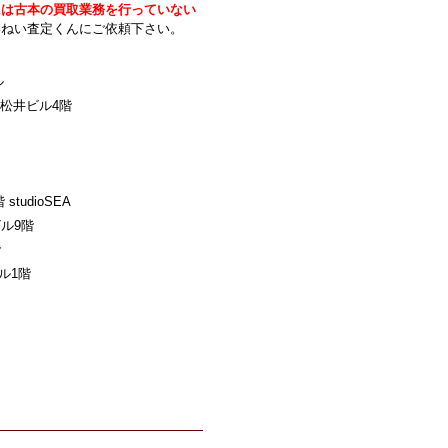
には古本の買取業務を行っていない
いねい査定くんにご依頼下さい。
ル
松井ビル4階
udioSEA
ル9階
階
ル1階