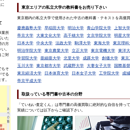
取に
東京エリアの私立大学の教科書をお売り下さい
。
東京都内の私立大学で使用された中古の教科書・テキストを高価
て
慶應義塾大学
早稲田大学
明治大学
青山学院大学
上智大
事業所
帝京大学
大東文化大学
高千穂大学
文京学院大学
明星大
応いた
日本大学
中央大学
法政大学
駒澤大学
東海大学
東京理科
望の方
さい。
明治学院大学
東京農業大学
立正大学
東京電機大学
東洋
はご対
学習院大学
亜細亜大学
北里大学
成蹊大学
創価大学
東京
玉川大学
東京都市大学
武蔵野大学
大妻女子大学
国際基
でもそ
東京経済大学
日本体育大学
日本女子大学
工学院大学
成
がでる
ます。
帝京平成大学
取扱っている専門書や古本の分野
「ていねい査定くん」は専門書の高価買取に絶対的な自信を持っ
実績については以下からご確認下さい。