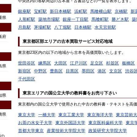
中央区内の各駅周辺の古本屋・古書店などの一覧を表示します。
銀座駅
宝町駅
新日本橋駅
浜町駅
馬喰横山駅
京橋駅
新
重県
人形町駅
築地市場駅
銀座一丁目駅
馬喰町駅
勝どき駅
築
月島駅
茅場町駅
八丁堀駅
日本橋駅
水天宮前駅
阪府
東京都区部エリアの古本買取サービス対応地域
東京都23区内の以下の地域から古本を高価買取いたします。
世田谷区
練馬区
大田区
江戸川区
足立区
杉並区
板橋区
島県
新宿区
中野区
豊島区
目黒区
墨田区
港区
文京区
渋谷
千代田区
東京エリアの国公立大学の教科書をお売り下さい
知県
東京都内の国公立大学で使用された中古の教科書・テキストを高
崎県
東京大学
一橋大学
東京工業大学
東京海洋大学
東京芸術
お茶の水女子大学
東京外国語大学
東京医科歯科大学
東京
首都大学東京
産業技術大学院大学
政策研究大学院大学
国の