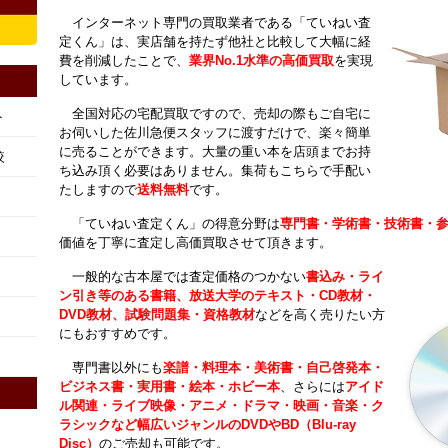
インターネット専門の買取業者である「ていねい査
定くん」は、実店舗を持たず他社と比較して大幅に経
費を削減したことで、
業界No.1水準の高価買取
を実現
しています。
全国対応の宅配買取ですので、売却の際もご自宅に
ト
お伺いした佐川急便スタッフに渡すだけで、楽々簡単
に売ることができます。大量の重い本を店頭までお持
較
ち込み頂く必要はありません。集荷もこちらで手配い
たしますので
送料無料
です。
「ていねい査定くん」の得意分野は
専門書・学術書・技術書・
価値を丁寧に査定し高価買取させて頂きます。
一般的な古本屋では査定価格のつかない
書込み・ライ
ン引き等のある書籍、放送大学のテキスト・CD教材・
DVD教材、試験問題集・資格教材
などを高く売りたい方
にもおすすめです。
専門書以外にも
楽譜・料理本・美術書・自己啓発本・
ビジネス書・実用書・絵本・ホビー本
、さらには
アイド
ル関連・ライブ映像・アニメ・ドラマ・映画・音楽・ク
ラシックなど幅広いジャンルのDVDやBD（Blu-ray
Disc）
のご売却も可能です。