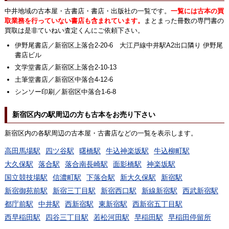
中井地域の古本屋・古書店・書店・出版社の一覧です。
一覧には古本の買
取業務を行っていない書店も含まれています。
まとまった冊数の専門書の
買取は是非ていねい査定くんにご依頼下さい。
伊野尾書店／新宿区上落合2-20-6 大江戸線中井駅A2出口隣り 伊野尾
書店ビル
文学堂書店／新宿区上落合2-10-13
土筆堂書店／新宿区中落合4-12-6
シンソー印刷／新宿区中落合1-6-8
新宿区内の駅周辺の方も古本をお売り下さい
新宿区内の各駅周辺の古本屋・古書店などの一覧を表示します。
高田馬場駅
四ツ谷駅
曙橋駅
牛込神楽坂駅
牛込柳町駅
大久保駅
落合駅
落合南長崎駅
面影橋駅
神楽坂駅
国立競技場駅
信濃町駅
下落合駅
新大久保駅
新宿駅
新宿御苑前駅
新宿三丁目駅
新宿西口駅
新線新宿駅
西武新宿駅
都庁前駅
中井駅
西新宿駅
東新宿駅
西新宿五丁目駅
西早稲田駅
四谷三丁目駅
若松河田駅
早稲田駅
早稲田停留所