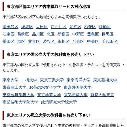
東京都区部エリアの古本買取サービス対応地域
東京都23区内の以下の地域から古本を高価買取いたします。
世田谷区
練馬区
大田区
江戸川区
足立区
杉並区
板橋区
江東区
葛飾区
品川区
北区
新宿区
中野区
豊島区
目黒区
墨田区
港区
文京区
渋谷区
荒川区
台東区
中央区
千代田区
東京エリアの国公立大学の教科書をお売り下さい
東京都内の国公立大学で使用された中古の教科書・テキストを高価買取い
たします。
東京大学
一橋大学
東京工業大学
東京海洋大学
東京芸術大学
東京農工大学
お茶の水女子大学
東京外国語大学
東京医科歯科大学
東京学芸大学
電気通信大学
首都大学東京
産業技術大学院大学
政策研究大学院大学
東京エリアの私立大学の教科書をお売り下さい
東京都内の私立大学で使用された中古の教科書・テキストを高価買取いた