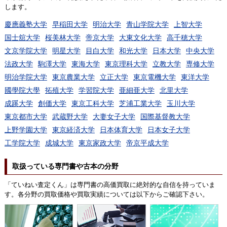
します。
慶應義塾大学
早稲田大学
明治大学
青山学院大学
上智大学
国士舘大学
桜美林大学
帝京大学
大東文化大学
高千穂大学
文京学院大学
明星大学
目白大学
和光大学
日本大学
中央大学
法政大学
駒澤大学
東海大学
東京理科大学
立教大学
専修大学
明治学院大学
東京農業大学
立正大学
東京電機大学
東洋大学
國學院大學
拓殖大学
学習院大学
亜細亜大学
北里大学
成蹊大学
創価大学
東京工科大学
芝浦工業大学
玉川大学
東京都市大学
武蔵野大学
大妻女子大学
国際基督教大学
上野学園大学
東京経済大学
日本体育大学
日本女子大学
工学院大学
成城大学
東京家政大学
帝京平成大学
取扱っている専門書や古本の分野
「ていねい査定くん」は専門書の高価買取に絶対的な自信を持っていま
す。各分野の買取価格や買取実績については以下からご確認下さい。