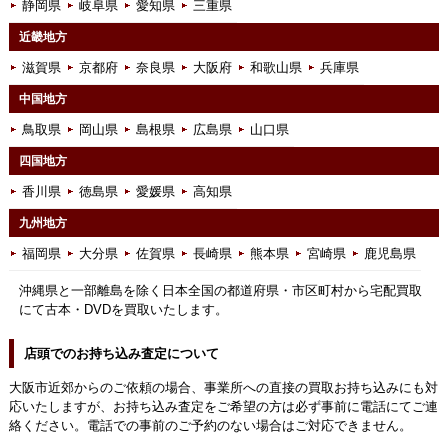
静岡県
岐阜県
愛知県
三重県
近畿地方
滋賀県
京都府
奈良県
大阪府
和歌山県
兵庫県
中国地方
鳥取県
岡山県
島根県
広島県
山口県
四国地方
香川県
徳島県
愛媛県
高知県
九州地方
福岡県
大分県
佐賀県
長崎県
熊本県
宮崎県
鹿児島県
沖縄県と一部離島を除く日本全国の都道府県・市区町村から宅配買取
にて古本・DVDを買取いたします。
店頭でのお持ち込み査定について
大阪市近郊からのご依頼の場合、事業所への直接の買取お持ち込みにも対
応いたしますが、お持ち込み査定をご希望の方は必ず事前に電話にてご連
絡ください。電話での事前のご予約のない場合はご対応できません。