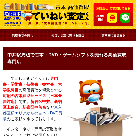
中井駅周辺で古本・DVD・ゲームソフトを売れる高価買取
専門店
「ていねい査定くん」は
専門
書・学術書・技術書・参考書・大
学教科書
の高価買取を得意とする
宅配の古本買取サービス（日本全
国対応）
です。
新宿区中井、新宿
区上落合、新宿区中落合
など
東京
都区部エリアからの古本・DVD買
取
のご依頼を承っております。
インターネット専門の買取業者
である「ていねい査定くん」は、