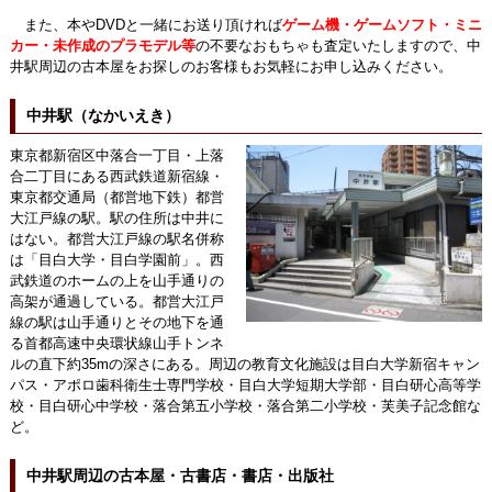
また、本やDVDと一緒にお送り頂ければ
ゲーム機・ゲームソフト・ミニ
カー・未作成のプラモデル等
の不要なおもちゃも査定いたしますので、中
井駅周辺の古本屋をお探しのお客様もお気軽にお申し込みください。
中井駅（なかいえき）
東京都新宿区中落合一丁目・上落
合二丁目にある西武鉄道新宿線・
東京都交通局（都営地下鉄）都営
大江戸線の駅。駅の住所は中井に
はない。都営大江戸線の駅名併称
は「目白大学・目白学園前」。西
武鉄道のホームの上を山手通りの
高架が通過している。都営大江戸
線の駅は山手通りとその地下を通
る首都高速中央環状線山手トンネ
ルの直下約35mの深さにある。周辺の教育文化施設は目白大学新宿キャン
パス・アポロ歯科衛生士専門学校・目白大学短期大学部・目白研心高等学
校・目白研心中学校・落合第五小学校・落合第二小学校・芙美子記念館な
ど。
中井駅周辺の古本屋・古書店・書店・出版社