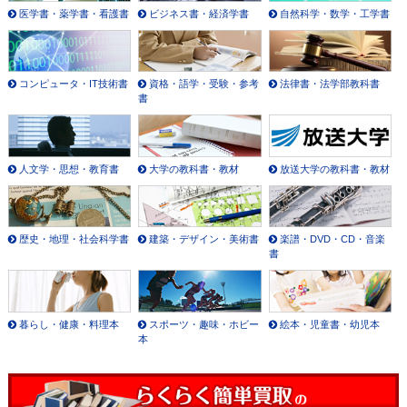
医学書・薬学書・看護書
ビジネス書・経済学書
自然科学・数学・工学書
コンピュータ・IT技術書
資格・語学・受験・参考
法律書・法学部教科書
書
人文学・思想・教育書
大学の教科書・教材
放送大学の教科書・教材
歴史・地理・社会科学書
建築・デザイン・美術書
楽譜・DVD・CD・音楽
書
暮らし・健康・料理本
スポーツ・趣味・ホビー
絵本・児童書・幼児本
本