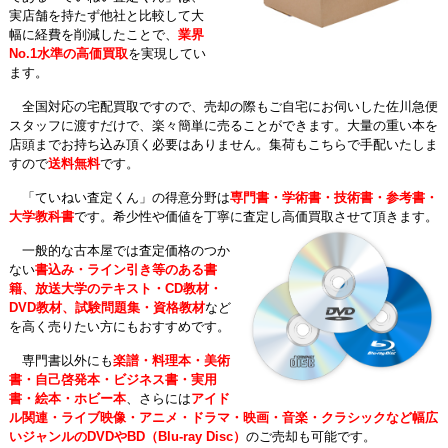
実店舗を持たず他社と比較して大
幅に経費を削減したことで、
業界
No.1水準の高価買取
を実現してい
ます。
全国対応の宅配買取ですので、売却の際もご自宅にお伺いした佐川急便
スタッフに渡すだけで、楽々簡単に売ることができます。大量の重い本を
店頭までお持ち込み頂く必要はありません。集荷もこちらで手配いたしま
すので
送料無料
です。
「ていねい査定くん」の得意分野は
専門書・学術書・技術書・参考書・
大学教科書
です。希少性や価値を丁寧に査定し高価買取させて頂きます。
一般的な古本屋では査定価格のつか
ない
書込み・ライン引き等のある書
籍、放送大学のテキスト・CD教材・
DVD教材、試験問題集・資格教材
など
を高く売りたい方にもおすすめです。
専門書以外にも
楽譜・料理本・美術
書・自己啓発本・ビジネス書・実用
書・絵本・ホビー本
、さらには
アイド
ル関連・ライブ映像・アニメ・ドラマ・映画・音楽・クラシックなど幅広
いジャンルのDVDやBD（Blu-ray Disc）
のご売却も可能です。