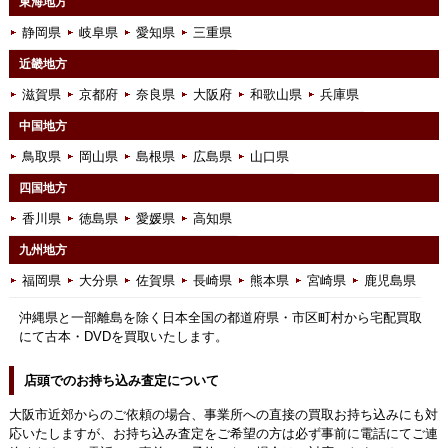
東海地方
静岡県
岐阜県
愛知県
三重県
近畿地方
滋賀県
京都府
奈良県
大阪府
和歌山県
兵庫県
中国地方
鳥取県
岡山県
島根県
広島県
山口県
四国地方
香川県
徳島県
愛媛県
高知県
九州地方
福岡県
大分県
佐賀県
長崎県
熊本県
宮崎県
鹿児島県
沖縄県と一部離島を除く日本全国の都道府県・市区町村から宅配買取
にて古本・DVDを買取いたします。
店頭でのお持ち込み査定について
大阪市近郊からのご依頼の場合、事業所への直接の買取お持ち込みにも対
応いたしますが、お持ち込み査定をご希望の方は必ず事前に電話にてご連