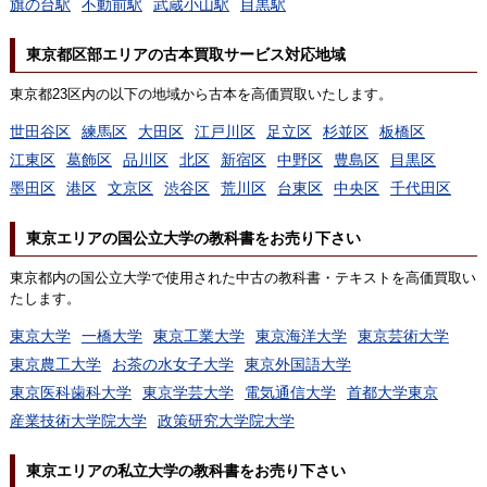
旗の台駅
不動前駅
武蔵小山駅
目黒駅
東京都区部エリアの古本買取サービス対応地域
東京都23区内の以下の地域から古本を高価買取いたします。
世田谷区
練馬区
大田区
江戸川区
足立区
杉並区
板橋区
江東区
葛飾区
品川区
北区
新宿区
中野区
豊島区
目黒区
墨田区
港区
文京区
渋谷区
荒川区
台東区
中央区
千代田区
東京エリアの国公立大学の教科書をお売り下さい
東京都内の国公立大学で使用された中古の教科書・テキストを高価買取い
たします。
東京大学
一橋大学
東京工業大学
東京海洋大学
東京芸術大学
東京農工大学
お茶の水女子大学
東京外国語大学
東京医科歯科大学
東京学芸大学
電気通信大学
首都大学東京
産業技術大学院大学
政策研究大学院大学
東京エリアの私立大学の教科書をお売り下さい