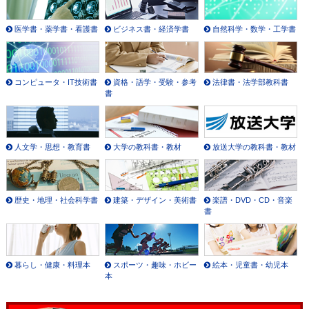
医学書・薬学書・看護書
ビジネス書・経済学書
自然科学・数学・工学書
コンピュータ・IT技術書
資格・語学・受験・参考
法律書・法学部教科書
書
人文学・思想・教育書
大学の教科書・教材
放送大学の教科書・教材
歴史・地理・社会科学書
建築・デザイン・美術書
楽譜・DVD・CD・音楽
書
暮らし・健康・料理本
スポーツ・趣味・ホビー
絵本・児童書・幼児本
本