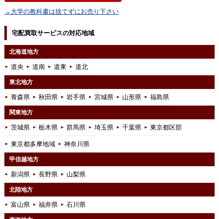
→大学の教科書は捨てずにお売り下さい
宅配買取サービスの対応地域
北海道地方
道央
道南
道東
道北
東北地方
青森県
秋田県
岩手県
宮城県
山形県
福島県
関東地方
茨城県
栃木県
群馬県
埼玉県
千葉県
東京都区部
東京都多摩地域
神奈川県
甲信越地方
新潟県
長野県
山梨県
北陸地方
富山県
福井県
石川県