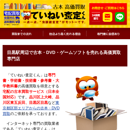
目黒駅周辺で古本・DVD・ゲームソフトを売れる高価買取
専門店
「ていねい査定くん」は
専門
書・学術書・技術書・参考書・大
学教科書
の高価買取を得意とする
宅配の古本買取サービス（日本全
国対応）
です。
品川区上大崎、品
川区東五反田、目黒区目黒
など
東
京都区部エリアからの古本・DVD
買取
のご依頼を承っております。
インターネット専門の買取業者
である「ていねい査定くん」は、