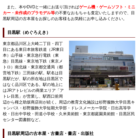
また、本やDVDと一緒にお送り頂ければ
ゲーム機・ゲームソフト・ミニ
カー・未作成のプラモデル等
の不要なおもちゃも査定いたしますので、目
黒駅周辺の古本屋をお探しのお客様もお気軽にお申し込みください。
目黒駅（めぐろえき）
東京都品川区上大崎二丁目・四丁
目にある東日本旅客鉄道（JR東日
本）山手線・東京急行電鉄（東
急）目黒線・東京地下鉄（東京メ
トロ）南北線・東京都交通局（都
営地下鉄）三田線の駅。駅名は目
黒駅だが、駅の所在地は目黒区で
はなく品川区である。駅の地上に
はJRアトレビルの商業エリア「ア
トレ目黒」が営業し、駅西口前周
辺から権之助坂商店街が続く。周辺の教育文化施設は杉野服飾大学目黒キ
ャンパス・杉野服飾大学短期大学部・ドレスメーカー学院・日出高等学
校・日出中学校・田道小学校・久米美術館・東京都庭園美術館・目黒区民
センター図書館など。
目黒駅周辺の古本屋・古書店・書店・出版社