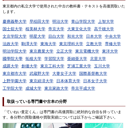
東京都内の私立大学で使用された中古の教科書・テキストを高価買取いた
します。
慶應義塾大学
早稲田大学
明治大学
青山学院大学
上智大学
国士舘大学
桜美林大学
帝京大学
大東文化大学
高千穂大学
文京学院大学
明星大学
目白大学
和光大学
日本大学
中央大学
法政大学
駒澤大学
東海大学
東京理科大学
立教大学
専修大学
明治学院大学
東京農業大学
立正大学
東京電機大学
東洋大学
國學院大學
拓殖大学
学習院大学
亜細亜大学
北里大学
成蹊大学
創価大学
東京工科大学
芝浦工業大学
玉川大学
東京都市大学
武蔵野大学
大妻女子大学
国際基督教大学
上野学園大学
東京経済大学
日本体育大学
日本女子大学
工学院大学
成城大学
東京家政大学
帝京平成大学
取扱っている専門書や古本の分野
「ていねい査定くん」は専門書の高価買取に絶対的な自信を持っていま
す。各分野の買取価格や買取実績については以下からご確認下さい。