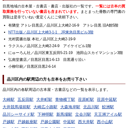
目黒地域の古本屋・古書店・書店・出版社の一覧です。
一覧には古本の買
取業務を行っていない書店も含まれています。
まとまった冊数の専門書の
買取は是非ていねい査定くんにご依頼下さい。
有隣堂 アトレ目黒店／品川区上大崎2-16-9 アトレ目黒 旧A館5階
NTT出版／品川区上大崎3-1-1 JR東急目黒ビル3階
光村図書出版 本社／品川区上大崎2-19-9
ラクスル／品川区上大崎2-24-9 アイケイビル1階
にゅーろん社／品川区東五反田5-21-19 池田山スカイマンション3階
弘南堂書店／目黒区目黒1-6-13 目黒通り沿い
小柳印刷／目黒区目黒2-6-14
品川区内の駅周辺の方も古本をお売り下さい
品川区内の各駅周辺の古本屋・古書店などの一覧を表示します。
大崎駅
五反田駅
大井町駅
青物横丁駅
荏原町駅
荏原中延駅
大井競馬場前駅
大崎広小路駅
大森海岸駅
北品川駅
鮫洲駅
品川シーサイド駅
下神明駅
新馬場駅
立会川駅
天王洲アイル駅
戸越駅
戸越銀座駅
戸越公園駅
中延駅
西大井駅
西小山駅