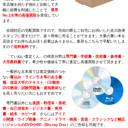
実店舗を持たず他社と比較して大
幅に経費を削減したことで、
業界
No.1水準の高価買取
を実現してい
ます。
全国対応の宅配買取ですので、売却の際もご自宅にお伺いした佐川急便
スタッフに渡すだけで、楽々簡単に売ることができます。大量の重い本を
店頭までお持ち込み頂く必要はありません。集荷もこちらで手配いたしま
すので
送料無料
です。
「ていねい査定くん」の得意分野は
専門書・学術書・技術書・参考書・
大学教科書
です。希少性や価値を丁寧に査定し高価買取させて頂きます。
一般的な古本屋では査定価格のつか
ない
書込み・ライン引き等のある書
籍、放送大学のテキスト・CD教材・
DVD教材、試験問題集・資格教材
など
を高く売りたい方にもおすすめです。
専門書以外にも
楽譜・料理本・美術
書・自己啓発本・ビジネス書・実用
書・絵本・ホビー本
、さらには
アイド
ル関連・ライブ映像・アニメ・ドラマ・映画・音楽・クラシックなど幅広
いジャンルのDVDやBD（Blu-ray Disc）
のご売却も可能です。