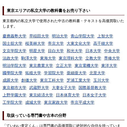
東京エリアの私立大学の教科書をお売り下さい
東京都内の私立大学で使用された中古の教科書・テキストを高価買取いた
します。
慶應義塾大学
早稲田大学
明治大学
青山学院大学
上智大学
国士舘大学
桜美林大学
帝京大学
大東文化大学
高千穂大学
文京学院大学
明星大学
目白大学
和光大学
日本大学
中央大学
法政大学
駒澤大学
東海大学
東京理科大学
立教大学
専修大学
明治学院大学
東京農業大学
立正大学
東京電機大学
東洋大学
國學院大學
拓殖大学
学習院大学
亜細亜大学
北里大学
成蹊大学
創価大学
東京工科大学
芝浦工業大学
玉川大学
東京都市大学
武蔵野大学
大妻女子大学
国際基督教大学
上野学園大学
東京経済大学
日本体育大学
日本女子大学
工学院大学
成城大学
東京家政大学
帝京平成大学
取扱っている専門書や古本の分野
「ていねい査定くん」は専門書の高価買取に絶対的な自信を持っていま