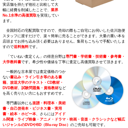
実店舗を持たず他社と比較して大
幅に経費を削減したことで、
業界
No.1水準の高価買取
を実現してい
ます。
全国対応の宅配買取ですので、売却の際もご自宅にお伺いした佐川急便
スタッフに渡すだけで、楽々簡単に売ることができます。大量の重い本を
店頭までお持ち込み頂く必要はありません。集荷もこちらで手配いたしま
すので
送料無料
です。
「ていねい査定くん」の得意分野は
専門書・学術書・技術書・参考書・
大学教科書
です。希少性や価値を丁寧に査定し高価買取させて頂きます。
一般的な古本屋では査定価格のつか
ない
書込み・ライン引き等のある書
籍、放送大学のテキスト・CD教材・
DVD教材、試験問題集・資格教材
など
を高く売りたい方にもおすすめです。
専門書以外にも
楽譜・料理本・美術
書・自己啓発本・ビジネス書・実用
書・絵本・ホビー本
、さらには
アイド
ル関連・ライブ映像・アニメ・ドラマ・映画・音楽・クラシックなど幅広
いジャンルのDVDやBD（Blu-ray Disc）
のご売却も可能です。