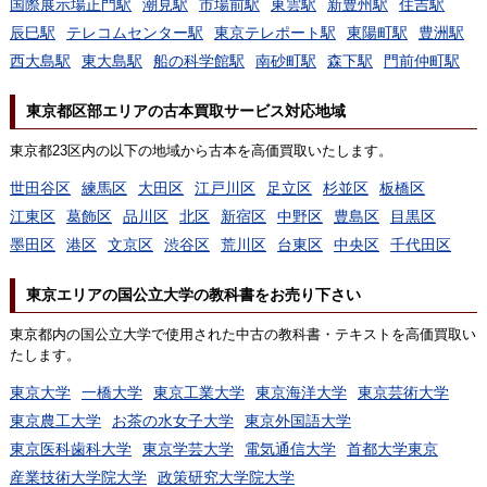
国際展示場正門駅
潮見駅
市場前駅
東雲駅
新豊州駅
住吉駅
辰巳駅
テレコムセンター駅
東京テレポート駅
東陽町駅
豊洲駅
西大島駅
東大島駅
船の科学館駅
南砂町駅
森下駅
門前仲町駅
東京都区部エリアの古本買取サービス対応地域
東京都23区内の以下の地域から古本を高価買取いたします。
世田谷区
練馬区
大田区
江戸川区
足立区
杉並区
板橋区
江東区
葛飾区
品川区
北区
新宿区
中野区
豊島区
目黒区
墨田区
港区
文京区
渋谷区
荒川区
台東区
中央区
千代田区
東京エリアの国公立大学の教科書をお売り下さい
東京都内の国公立大学で使用された中古の教科書・テキストを高価買取い
たします。
東京大学
一橋大学
東京工業大学
東京海洋大学
東京芸術大学
東京農工大学
お茶の水女子大学
東京外国語大学
東京医科歯科大学
東京学芸大学
電気通信大学
首都大学東京
産業技術大学院大学
政策研究大学院大学