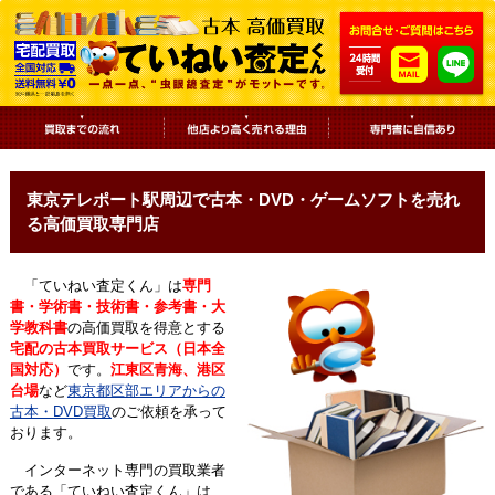
東京テレポート駅周辺で古本・DVD・ゲームソフトを売れ
る高価買取専門店
「ていねい査定くん」は
専門
書・学術書・技術書・参考書・大
学教科書
の高価買取を得意とする
宅配の古本買取サービス（日本全
国対応）
です。
江東区青海、港区
台場
など
東京都区部エリアからの
古本・DVD買取
のご依頼を承って
おります。
インターネット専門の買取業者
である「ていねい査定くん」は、