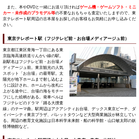
また、本やDVDと一緒にお送り頂ければ
ゲーム機・ゲームソフト・ミニ
カー・未作成のプラモデル等
の不要なおもちゃも査定いたしますので、東
京テレポート駅周辺の古本屋をお探しのお客様もお気軽にお申し込みくだ
さい。
東京テレポート駅（フジテレビ前・お台場メディアージュ前）
東京都江東区青海一丁目にある東
京臨海高速鉄道りんかい線の駅。
副駅名はフジテレビ前・お台場メ
ディアージュ前。東京観光の人気
スポット「お台場」の最寄駅。太
陽光が地下ホームまで射し込むよ
うに設計され、ホームから改札に
上がる途中に、台場の海をモチー
フにした絵柄がある。発車ベルは
フジテレビのドラマ「踊る大捜査
線」のテーマ曲。駅周辺はアクアシティお台場、デックス東京ビーチ、ダ
イバーシティ東京プラザ、パレットタウンなど大型商業施設が林立してい
る。周辺の教育文化施設は日本科学未来館・船の科学館・山口敏太郎の妖
怪博物館など。