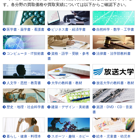
す。各分野の買取価格や買取実績については以下からご確認下さい。
医学書・薬学書・看護書
ビジネス書・経済学書
自然科学・数学・工学書
コンピュータ・IT技術書
資格・語学・受験・参考
法律書・法学部教科書
書
人文学・思想・教育書
大学の教科書・教材
放送大学の教科書・教材
歴史・地理・社会科学書
建築・デザイン・美術書
楽譜・DVD・CD・音楽
書
暮らし・健康・料理本
スポーツ・趣味・ホビー
絵本・児童書・幼児本