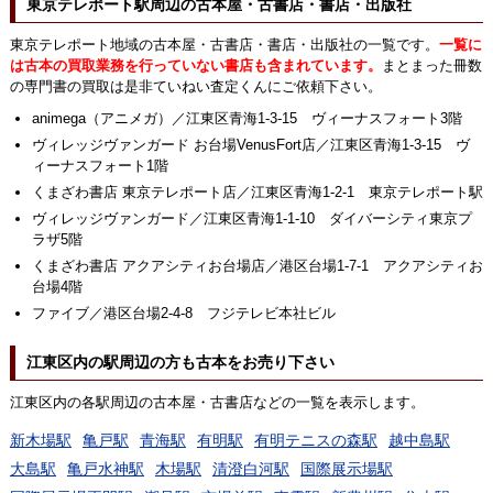
東京テレポート駅周辺の古本屋・古書店・書店・出版社
東京テレポート地域の古本屋・古書店・書店・出版社の一覧です。
一覧に
は古本の買取業務を行っていない書店も含まれています。
まとまった冊数
の専門書の買取は是非ていねい査定くんにご依頼下さい。
animega（アニメガ）／江東区青海1-3-15 ヴィーナスフォート3階
ヴィレッジヴァンガード お台場VenusFort店／江東区青海1-3-15 ヴ
ィーナスフォート1階
くまざわ書店 東京テレポート店／江東区青海1-2-1 東京テレポート駅
ヴィレッジヴァンガード／江東区青海1-1-10 ダイバーシティ東京プ
ラザ5階
くまざわ書店 アクアシティお台場店／港区台場1-7-1 アクアシティお
台場4階
ファイブ／港区台場2-4-8 フジテレビ本社ビル
江東区内の駅周辺の方も古本をお売り下さい
江東区内の各駅周辺の古本屋・古書店などの一覧を表示します。
新木場駅
亀戸駅
青海駅
有明駅
有明テニスの森駅
越中島駅
大島駅
亀戸水神駅
木場駅
清澄白河駅
国際展示場駅