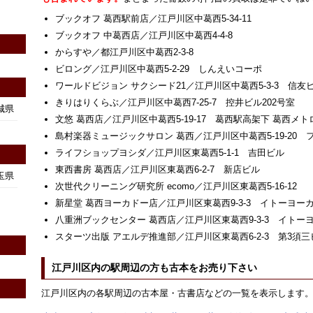
ブックオフ 葛西駅前店／江戸川区中葛西5-34-11
ブックオフ 中葛西店／江戸川区中葛西4-4-8
からすや／都江戸川区中葛西2-3-8
ビロング／江戸川区中葛西5-2-29 しんえいコーポ
ワールドビジョン サクシード21／江戸川区中葛西5-3-3 信友
きりはりくらぶ／江戸川区中葛西7-25-7 控井ビル202号室
城県
文悠 葛西店／江戸川区中葛西5-19-17 葛西駅高架下 葛西
島村楽器ミュージックサロン 葛西／江戸川区中葛西5-19-20 
ライフショップヨシダ／江戸川区東葛西5-1-1 吉田ビル
東西書房 葛西店／江戸川区東葛西6-2-7 新店ビル
玉県
次世代クリーニング研究所 ecomo／江戸川区東葛西5-16-12
新星堂 葛西ヨーカドー店／江戸川区東葛西9-3-3 イトーヨー
八重洲ブックセンター 葛西店／江戸川区東葛西9-3-3 イトー
スターツ出版 アエルデ推進部／江戸川区東葛西6-2-3 第3須三
江戸川区内の駅周辺の方も古本をお売り下さい
江戸川区内の各駅周辺の古本屋・古書店などの一覧を表示します