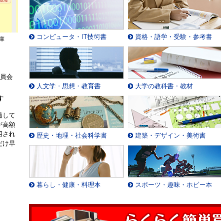
コンピュータ・IT技術書
資格・語学・受験・参考書
庫
委員会
人文学・思想・教育書
大学の教科書・教材
す
過して
が高額
用され
歴史・地理・社会科学書
建築・デザイン・美術書
だけ早
暮らし・健康・料理本
スポーツ・趣味・ホビー本