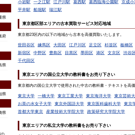
小岩駅
一之江駅
江戸川駅
葛西駅
葛西臨海公園駅
京成小
平井駅
船堀駅
瑞江駅
重県
東京都区部エリアの古本買取サービス対応地域
東京都23区内の以下の地域から古本を高価買取いたします。
阪府
世田谷区
練馬区
大田区
江戸川区
足立区
杉並区
板橋区
新宿区
中野区
豊島区
目黒区
墨田区
港区
文京区
渋谷
千代田区
島県
東京エリアの国公立大学の教科書をお売り下さい
東京都内の国公立大学で使用された中古の教科書・テキストを高
知県
東京大学
一橋大学
東京工業大学
東京海洋大学
東京芸術
お茶の水女子大学
東京外国語大学
東京医科歯科大学
東京
首都大学東京
産業技術大学院大学
政策研究大学院大学
崎県
東京エリアの私立大学の教科書をお売り下さい
国の