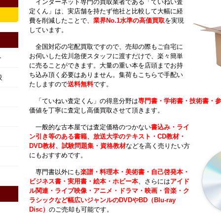
インターネット専門の買取業者である「ていねい査
定くん」は、実店舗を持たず他社と比較して大幅に経
費を削減したことで、
業界No.1水準の高価買取
を実現
しています。
全国対応の宅配買取ですので、売却の際もご自宅に
お伺いした佐川急便スタッフに渡すだけで、楽々簡単
ト
に売ることができます。大量の重い本を店頭までお持
ち込み頂く必要はありません。集荷もこちらで手配い
較
たしますので
送料無料
です。
「ていねい査定くん」の得意分野は
専門書・学術書・技術書・
価値を丁寧に査定し高価買取させて頂きます。
一般的な古本屋では査定価格のつかない
書込み・ライ
ン引き等のある書籍、放送大学のテキスト・CD教材・
DVD教材、試験問題集・資格教材
などを高く売りたい方
にもおすすめです。
専門書以外にも
楽譜・料理本・美術書・自己啓発本・
ビジネス書・実用書・絵本・ホビー本
、さらには
アイド
ル関連・ライブ映像・アニメ・ドラマ・映画・音楽・ク
ラシックなど幅広いジャンルのDVDやBD（Blu-ray
Disc）
のご売却も可能です。