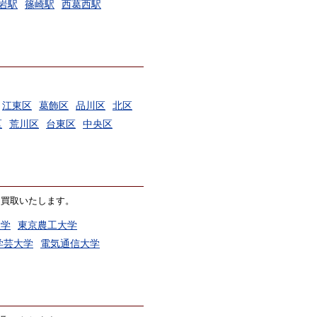
岩駅
篠崎駅
西葛西駅
江東区
葛飾区
品川区
北区
区
荒川区
台東区
中央区
価買取いたします。
大学
東京農工大学
学芸大学
電気通信大学