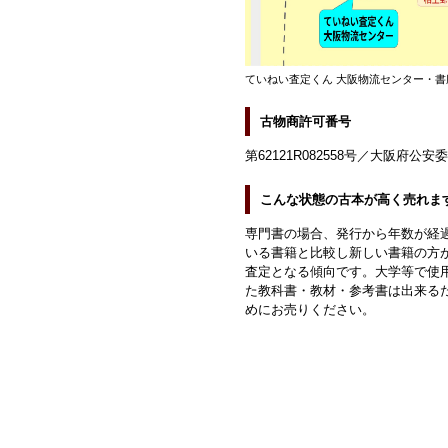
ていねい査定くん 大阪物流センター・書
古物商許可番号
第62121R082558号／大阪府公安
こんな状態の古本が高く売れま
専門書の場合、発行から年数が経
いる書籍と比較し新しい書籍の方
査定となる傾向です。大学等で使
た教科書・教材・参考書は出来る
めにお売りください。