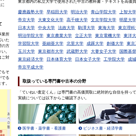
東京都内の私立大学で使用された中古の教科書・テキストを高価
取に
。
慶應義塾大学
早稲田大学
明治大学
青山学院大学
上智大
帝京大学
大東文化大学
高千穂大学
文京学院大学
明星大
て
日本大学
中央大学
法政大学
駒澤大学
東海大学
東京理科
事業所
明治学院大学
東京農業大学
立正大学
東京電機大学
東洋
応いた
学習院大学
亜細亜大学
北里大学
成蹊大学
創価大学
東京
望の方
玉川大学
東京都市大学
武蔵野大学
大妻女子大学
国際基
さい。
はご対
東京経済大学
日本体育大学
日本女子大学
工学院大学
成
帝京平成大学
でもそ
がでる
取扱っている専門書や古本の分野
ます。
「ていねい査定くん」は専門書の高価買取に絶対的な自信を持っ
実績については以下からご確認下さい。
医学書・薬学書・看護書
ビジネス書・経済学書