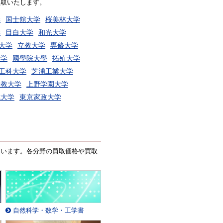
買取いたします。
学
国士舘大学
桜美林大学
学
目白大学
和光大学
大学
立教大学
専修大学
大学
國學院大學
拓殖大学
工科大学
芝浦工業大学
督教大学
上野学園大学
城大学
東京家政大学
ています。各分野の買取価格や買取
自然科学・数学・工学書