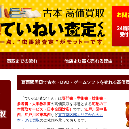
葛西駅周辺で古本・DVD・ゲームソフトを売れる高価
「ていねい査定くん」は
専門書・学術書・技術書・
参考書・大学教科書
の高価買取を得意とする
宅配の古
本買取サービス（日本全国対応）
です。
江戸川区中葛
西、江戸川区東葛西
など
東京都区部エリアからの古
本・DVD買取
のご依頼を承っております。