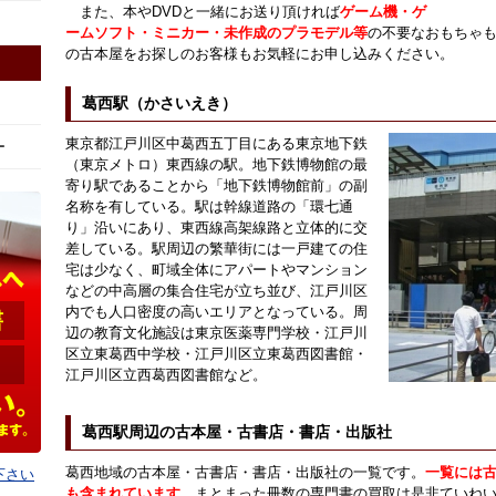
また、本やDVDと一緒にお送り頂ければ
ゲーム機・ゲ
ームソフト・ミニカー・未作成のプラモデル等
の不要なおもちゃ
の古本屋をお探しのお客様もお気軽にお申し込みください。
葛西駅（かさいえき）
東京都江戸川区中葛西五丁目にある東京地下鉄
ー
（東京メトロ）東西線の駅。地下鉄博物館の最
寄り駅であることから「地下鉄博物館前」の副
名称を有している。駅は幹線道路の「環七通
り」沿いにあり、東西線高架線路と立体的に交
差している。駅周辺の繁華街には一戸建ての住
宅は少なく、町域全体にアパートやマンション
などの中高層の集合住宅が立ち並び、江戸川区
内でも人口密度の高いエリアとなっている。周
辺の教育文化施設は東京医薬専門学校・江戸川
区立東葛西中学校・江戸川区立東葛西図書館・
江戸川区立西葛西図書館など。
葛西駅周辺の古本屋・古書店・書店・出版社
葛西地域の古本屋・古書店・書店・出版社の一覧です。
一覧には
下さい
も含まれています。
まとまった冊数の専門書の買取は是非ていね