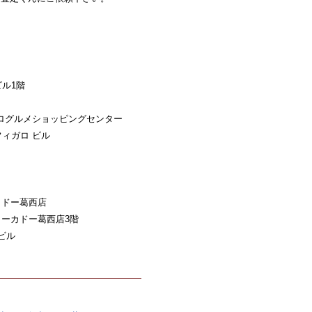
ビル1階
メトログルメショッピングセンター
フィガロ ビル
カドー葛西店
ヨーカドー葛西店3階
ビル
。