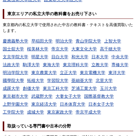
東京エリアの私立大学の教科書をお売り下さい
東京都内の私立大学で使用された中古の教科書・テキストを高価買取いた
します。
慶應義塾大学
早稲田大学
明治大学
青山学院大学
上智大学
国士舘大学
桜美林大学
帝京大学
大東文化大学
高千穂大学
文京学院大学
明星大学
目白大学
和光大学
日本大学
中央大学
法政大学
駒澤大学
東海大学
東京理科大学
立教大学
専修大学
明治学院大学
東京農業大学
立正大学
東京電機大学
東洋大学
國學院大學
拓殖大学
学習院大学
亜細亜大学
北里大学
成蹊大学
創価大学
東京工科大学
芝浦工業大学
玉川大学
東京都市大学
武蔵野大学
大妻女子大学
国際基督教大学
上野学園大学
東京経済大学
日本体育大学
日本女子大学
工学院大学
成城大学
東京家政大学
帝京平成大学
取扱っている専門書や古本の分野