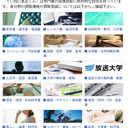
「ていねい査定くん」は専門書の高価買取に絶対的な自信を持っていま
す。各分野の買取価格や買取実績については以下からご確認下さい。
医学書・薬学書・看護書
ビジネス書・経済学書
自然科学・数学・工学書
コンピュータ・IT技術書
資格・語学・受験・参考
法律書・法学部教科書
書
人文学・思想・教育書
大学の教科書・教材
放送大学の教科書・教材
歴史・地理・社会科学書
建築・デザイン・美術書
楽譜・DVD・CD・音楽
書
暮らし・健康・料理本
スポーツ・趣味・ホビー
絵本・児童書・幼児本