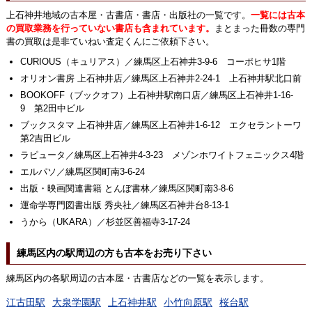
上石神井地域の古本屋・古書店・書店・出版社の一覧です。
一覧には古本
の買取業務を行っていない書店も含まれています。
まとまった冊数の専門
書の買取は是非ていねい査定くんにご依頼下さい。
CURIOUS（キュリアス）／練馬区上石神井3-9-6 コーポヒサ1階
オリオン書房 上石神井店／練馬区上石神井2-24-1 上石神井駅北口前
BOOKOFF（ブックオフ）上石神井駅南口店／練馬区上石神井1-16-
9 第2田中ビル
ブックスタマ 上石神井店／練馬区上石神井1-6-12 エクセラントーワ
第2吉田ビル
ラピュータ／練馬区上石神井4-3-23 メゾンホワイトフェニックス4階
エルパソ／練馬区関町南3-6-24
出版・映画関連書籍 とんぼ書林／練馬区関町南3-8-6
運命学専門図書出版 秀央社／練馬区石神井台8-13-1
うから（UKARA）／杉並区善福寺3-17-24
練馬区内の駅周辺の方も古本をお売り下さい
練馬区内の各駅周辺の古本屋・古書店などの一覧を表示します。
江古田駅
大泉学園駅
上石神井駅
小竹向原駅
桜台駅