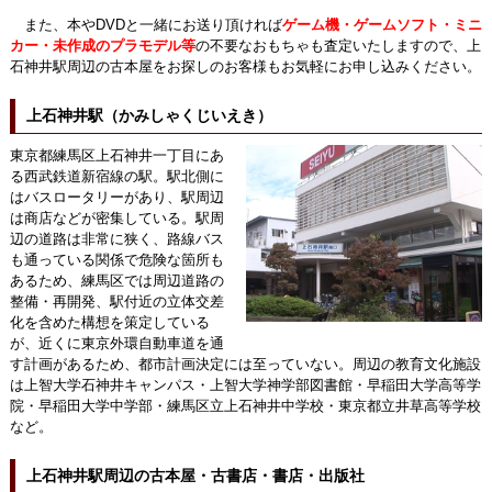
また、本やDVDと一緒にお送り頂ければ
ゲーム機・ゲームソフト・ミニ
カー・未作成のプラモデル等
の不要なおもちゃも査定いたしますので、上
石神井駅周辺の古本屋をお探しのお客様もお気軽にお申し込みください。
上石神井駅（かみしゃくじいえき）
東京都練馬区上石神井一丁目にあ
る西武鉄道新宿線の駅。駅北側に
はバスロータリーがあり、駅周辺
は商店などが密集している。駅周
辺の道路は非常に狭く、路線バス
も通っている関係で危険な箇所も
あるため、練馬区では周辺道路の
整備・再開発、駅付近の立体交差
化を含めた構想を策定している
が、近くに東京外環自動車道を通
す計画があるため、都市計画決定には至っていない。周辺の教育文化施設
は上智大学石神井キャンパス・上智大学神学部図書館・早稲田大学高等学
院・早稲田大学中学部・練馬区立上石神井中学校・東京都立井草高等学校
など。
上石神井駅周辺の古本屋・古書店・書店・出版社