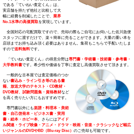
である「ていねい査定くん」は、
実店舗を持たず他社と比較して大
幅に経費を削減したことで、
業界
No.1水準の高価買取
を実現しています。
全国対応の宅配買取ですので、売却の際もご自宅にお伺いした佐川急便
スタッフに渡すだけで、楽々簡単に売ることができます。大量の重い本を
店頭までお持ち込み頂く必要はありません。集荷もこちらで手配いたしま
すので
送料無料
です。
「ていねい査定くん」の得意分野は
専門書・学術書・技術書・参考書・
大学教科書
です。希少性や価値を丁寧に査定し高価買取させて頂きます。
一般的な古本屋では査定価格のつか
ない
書込み・ライン引き等のある書
籍、放送大学のテキスト・CD教材・
DVD教材、試験問題集・資格教材
など
を高く売りたい方にもおすすめです。
専門書以外にも
楽譜・料理本・美術
書・自己啓発本・ビジネス書・実用
書・絵本・ホビー本
、さらには
アイド
ル関連・ライブ映像・アニメ・ドラマ・映画・音楽・クラシックなど幅広
いジャンルのDVDやBD（Blu-ray Disc）
のご売却も可能です。