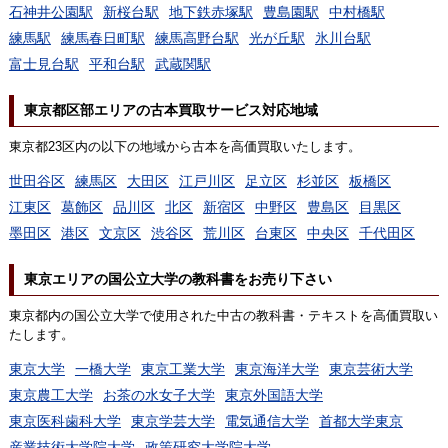
石神井公園駅
新桜台駅
地下鉄赤塚駅
豊島園駅
中村橋駅
練馬駅
練馬春日町駅
練馬高野台駅
光が丘駅
氷川台駅
富士見台駅
平和台駅
武蔵関駅
東京都区部エリアの古本買取サービス対応地域
東京都23区内の以下の地域から古本を高価買取いたします。
世田谷区
練馬区
大田区
江戸川区
足立区
杉並区
板橋区
江東区
葛飾区
品川区
北区
新宿区
中野区
豊島区
目黒区
墨田区
港区
文京区
渋谷区
荒川区
台東区
中央区
千代田区
東京エリアの国公立大学の教科書をお売り下さい
東京都内の国公立大学で使用された中古の教科書・テキストを高価買取い
たします。
東京大学
一橋大学
東京工業大学
東京海洋大学
東京芸術大学
東京農工大学
お茶の水女子大学
東京外国語大学
東京医科歯科大学
東京学芸大学
電気通信大学
首都大学東京
産業技術大学院大学
政策研究大学院大学