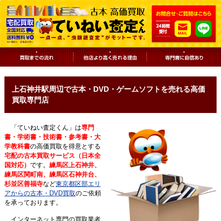
上石神井駅周辺で古本・DVD・ゲームソフトを売れる高価
買取専門店
「ていねい査定くん」は
専門
書・学術書・技術書・参考書・大
学教科書
の高価買取を得意とする
宅配の古本買取サービス（日本全
国対応）
です。
練馬区上石神井、
練馬区関町南、練馬区石神井台、
杉並区善福寺
など
東京都区部エリ
アからの古本・DVD買取
のご依頼
を承っております。
インターネット専門の買取業者