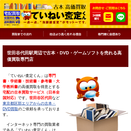
世田谷代田駅周辺で古本・DVD・ゲームソフトを売れる高
価買取専門店
「ていねい査定くん」は
専門
書・学術書・技術書・参考書・大
学教科書
の高価買取を得意とする
宅配の古本買取サービス（日本全
国対応）
です。
世田谷区代田
など
東京都区部エリアからの古本・
DVD買取
のご依頼を承っておりま
す。
インターネット専門の買取業者
である「ていねい査定くん」は、