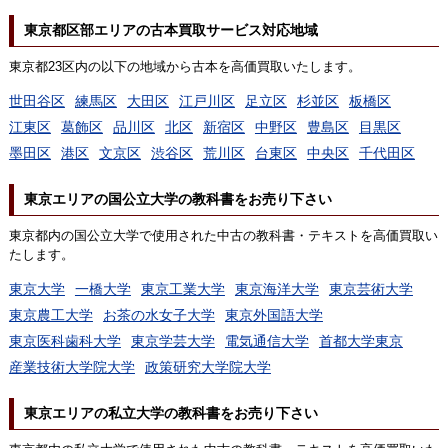
東京都区部エリアの古本買取サービス対応地域
東京都23区内の以下の地域から古本を高価買取いたします。
世田谷区
練馬区
大田区
江戸川区
足立区
杉並区
板橋区
江東区
葛飾区
品川区
北区
新宿区
中野区
豊島区
目黒区
墨田区
港区
文京区
渋谷区
荒川区
台東区
中央区
千代田区
東京エリアの国公立大学の教科書をお売り下さい
東京都内の国公立大学で使用された中古の教科書・テキストを高価買取い
たします。
東京大学
一橋大学
東京工業大学
東京海洋大学
東京芸術大学
東京農工大学
お茶の水女子大学
東京外国語大学
東京医科歯科大学
東京学芸大学
電気通信大学
首都大学東京
産業技術大学院大学
政策研究大学院大学
東京エリアの私立大学の教科書をお売り下さい