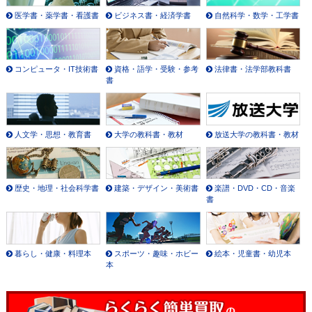
医学書・薬学書・看護書
ビジネス書・経済学書
自然科学・数学・工学書
コンピュータ・IT技術書
資格・語学・受験・参考
法律書・法学部教科書
書
人文学・思想・教育書
大学の教科書・教材
放送大学の教科書・教材
歴史・地理・社会科学書
建築・デザイン・美術書
楽譜・DVD・CD・音楽
書
暮らし・健康・料理本
スポーツ・趣味・ホビー
絵本・児童書・幼児本
本