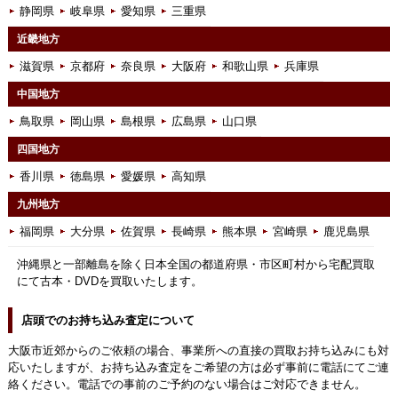
静岡県
岐阜県
愛知県
三重県
近畿地方
滋賀県
京都府
奈良県
大阪府
和歌山県
兵庫県
中国地方
鳥取県
岡山県
島根県
広島県
山口県
四国地方
香川県
徳島県
愛媛県
高知県
九州地方
福岡県
大分県
佐賀県
長崎県
熊本県
宮崎県
鹿児島県
沖縄県と一部離島を除く日本全国の都道府県・市区町村から宅配買取
にて古本・DVDを買取いたします。
店頭でのお持ち込み査定について
大阪市近郊からのご依頼の場合、事業所への直接の買取お持ち込みにも対
応いたしますが、お持ち込み査定をご希望の方は必ず事前に電話にてご連
絡ください。電話での事前のご予約のない場合はご対応できません。