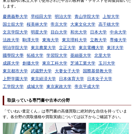
東京都内の私立大学で使用された中古の教科書・テキストを高価買取いた
します。
慶應義塾大学
早稲田大学
明治大学
青山学院大学
上智大学
国士舘大学
桜美林大学
帝京大学
大東文化大学
高千穂大学
文京学院大学
明星大学
目白大学
和光大学
日本大学
中央大学
法政大学
駒澤大学
東海大学
東京理科大学
立教大学
専修大学
明治学院大学
東京農業大学
立正大学
東京電機大学
東洋大学
國學院大學
拓殖大学
学習院大学
亜細亜大学
北里大学
成蹊大学
創価大学
東京工科大学
芝浦工業大学
玉川大学
東京都市大学
武蔵野大学
大妻女子大学
国際基督教大学
上野学園大学
東京経済大学
日本体育大学
日本女子大学
工学院大学
成城大学
東京家政大学
帝京平成大学
取扱っている専門書や古本の分野
「ていねい査定くん」は専門書の高価買取に絶対的な自信を持っていま
す。各分野の買取価格や買取実績については以下からご確認下さい。