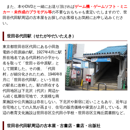
また、本やDVDと一緒にお送り頂ければ
ゲーム機・ゲームソフト・ミニ
カー・未作成のプラモデル等
の不要なおもちゃも査定いたしますので、世
田谷代田駅周辺の古本屋をお探しのお客様もお気軽にお申し込みくださ
い。
世田谷代田駅（せたがやだいたえき）
東京都世田谷区代田にある小田急
電鉄小田原線の駅。1927年4月に駅
所在地名である代田村の小字から
名を取って「世田ヶ谷中原駅」と
して開業した。その後、「代田
村」が細分化されたため、1946年8
月に「世田谷代田駅」という現在
の駅名に改称した。駅の所在する
代田地区は下北沢（代沢）周辺か
ら続く低層住宅地で、大規模な商
業施設や公共施設は存在しない。下北沢や新宿に近いこともあり、近年は
住宅地としての人気が高まり、住宅の販売価格や家賃が上昇している。周
辺の教育文化施設は世田谷区立代田小学校・世田谷区立梅丘図書館など。
世田谷代田駅周辺の古本屋・古書店・書店・出版社