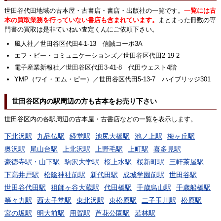
世田谷代田地域の古本屋・古書店・書店・出版社の一覧です。
一覧には古
本の買取業務を行っていない書店も含まれています。
まとまった冊数の専
門書の買取は是非ていねい査定くんにご依頼下さい。
風人社／世田谷区代田4-1-13 信誠コーポ3A
エフ・ビー・コミュニケーションズ／世田谷区代田2-19-2
電子産業新報社／世田谷区代田3-41-8 代田ウェスト4階
YMP（ワイ・エム・ピー）／世田谷区代田5-13-7 ハイブリッジ301
世田谷区内の駅周辺の方も古本をお売り下さい
世田谷区内の各駅周辺の古本屋・古書店などの一覧を表示します。
下北沢駅
九品仏駅
経堂駅
池尻大橋駅
池ノ上駅
梅ヶ丘駅
奥沢駅
尾山台駅
上北沢駅
上野毛駅
上町駅
喜多見駅
豪徳寺駅・山下駅
駒沢大学駅
桜上水駅
桜新町駅
三軒茶屋駅
下高井戸駅
松陰神社前駅
新代田駅
成城学園前駅
世田谷駅
世田谷代田駅
祖師ヶ谷大蔵駅
代田橋駅
千歳烏山駅
千歳船橋駅
等々力駅
西太子堂駅
東北沢駅
東松原駅
二子玉川駅
松原駅
宮の坂駅
明大前駅
用賀駅
芦花公園駅
若林駅