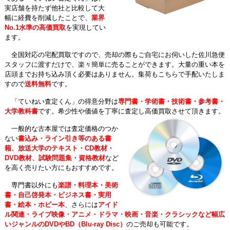
実店舗を持たず他社と比較して大
幅に経費を削減したことで、
業界
No.1水準の高価買取
を実現してい
ます。
全国対応の宅配買取ですので、売却の際もご自宅にお伺いした佐川急便
スタッフに渡すだけで、楽々簡単に売ることができます。大量の重い本を
店頭までお持ち込み頂く必要はありません。集荷もこちらで手配いたしま
すので
送料無料
です。
「ていねい査定くん」の得意分野は
専門書・学術書・技術書・参考書・
大学教科書
です。希少性や価値を丁寧に査定し高価買取させて頂きます。
一般的な古本屋では査定価格のつか
ない
書込み・ライン引き等のある書
籍、放送大学のテキスト・CD教材・
DVD教材、試験問題集・資格教材
など
を高く売りたい方にもおすすめです。
専門書以外にも
楽譜・料理本・美術
書・自己啓発本・ビジネス書・実用
書・絵本・ホビー本
、さらには
アイド
ル関連・ライブ映像・アニメ・ドラマ・映画・音楽・クラシックなど幅広
いジャンルのDVDやBD（Blu-ray Disc）
のご売却も可能です。