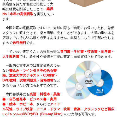
実店舗を持たず他社と比較して大
幅に経費を削減したことで、
業界
No.1水準の高価買取
を実現してい
ます。
全国対応の宅配買取ですので、売却の際もご自宅にお伺いした佐川急便
スタッフに渡すだけで、楽々簡単に売ることができます。大量の重い本を
店頭までお持ち込み頂く必要はありません。集荷もこちらで手配いたしま
すので
送料無料
です。
「ていねい査定くん」の得意分野は
専門書・学術書・技術書・参考書・
大学教科書
です。希少性や価値を丁寧に査定し高価買取させて頂きます。
一般的な古本屋では査定価格のつか
ない
書込み・ライン引き等のある書
籍、放送大学のテキスト・CD教材・
DVD教材、試験問題集・資格教材
など
を高く売りたい方にもおすすめです。
専門書以外にも
楽譜・料理本・美術
書・自己啓発本・ビジネス書・実用
書・絵本・ホビー本
、さらには
アイド
ル関連・ライブ映像・アニメ・ドラマ・映画・音楽・クラシックなど幅広
いジャンルのDVDやBD（Blu-ray Disc）
のご売却も可能です。