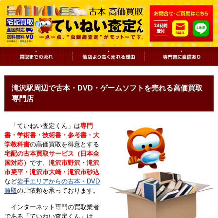
滝沢駅周辺で古本・DVD・ゲームソフトを売れる高価買取
専門店
「ていねい査定くん」は
専門
書・学術書・技術書・参考書・大
学教科書
の高価買取を得意とする
宅配の古本買取サービス（日本全
国対応）
です。
滝沢市野沢・滝沢
市簗平・滝沢市大崎・滝沢市砂込
など
岩手エリアからの古本・DVD
買取
のご依頼を承っております。
インターネット専門の買取業者
である「ていねい査定くん」は、