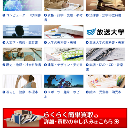
コンピュータ・IT技術書
資格・語学・受験・参考
法律書・法学部教科書
書
人文学・思想・教育書
大学の教科書・教材
放送大学の教科書・教材
歴史・地理・社会科学書
建築・デザイン・美術書
楽譜・DVD・CD・音楽
書
暮らし・健康・料理本
スポーツ・趣味・ホビー
絵本・児童書・幼児本
本