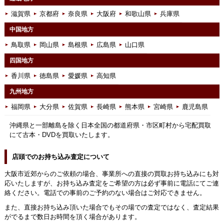
滋賀県
京都府
奈良県
大阪府
和歌山県
兵庫県
中国地方
鳥取県
岡山県
島根県
広島県
山口県
四国地方
香川県
徳島県
愛媛県
高知県
九州地方
福岡県
大分県
佐賀県
長崎県
熊本県
宮崎県
鹿児島県
沖縄県と一部離島を除く日本全国の都道府県・市区町村から宅配買取
にて古本・DVDを買取いたします。
店頭でのお持ち込み査定について
大阪市近郊からのご依頼の場合、事業所への直接の買取お持ち込みにも対
応いたしますが、お持ち込み査定をご希望の方は必ず事前に電話にてご連
絡ください。電話での事前のご予約のない場合はご対応できません。
また、直接お持ち込み頂いた場合でもその場での査定ではなく、査定結果
がでるまで数日お時間を頂く場合があります。