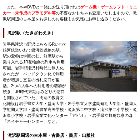
また、本やDVDと一緒にお送り頂ければ
ゲーム機・ゲームソフト・ミニ
カー・未作成のプラモデル等
の不要なおもちゃも査定いたしますので、滝
沢駅周辺の古本屋をお探しのお客様もお気軽にお申し込みください。
滝沢駅（たきざわえき）
岩手県滝沢市野沢にあるIGRいわて
銀河鉄道いわて銀河鉄道線の駅。
駅の愛称は学園の杜。好摩駅から
乗り入れるJR花輪線の列車も利用
可能。岩手郡滝沢村時代に無人化
されたが、ベッドタウン化で利用
者が増加し直営の出札窓口が復
活。2つの大学への利用者の増加が
続き、JR時代末期はみどりの窓口
も開設されていた。周辺の教育文
化施設は岩手県立大学・盛岡大学・岩手県立大学盛岡短期大学部・盛岡大
学短期大学部・盛岡農業高等学校・滝沢第二中学校・滝沢第二小学校・滝
沢東小学校・岩手産業文化センター「アピオ」・岩手県立野鳥観察の森
「ネイチャーセンター」など。
滝沢駅周辺の古本屋・古書店・書店・出版社