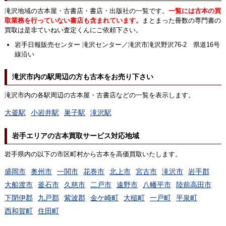
滝沢地域の古本屋・古書店・書店・出版社の一覧です。
一覧には古本の買
取業務を行っていない書店も含まれています。
まとまった冊数の専門書の
買取は是非ていねい査定くんにご依頼下さい。
岩手日報販売センター 滝沢センター／滝沢市滝沢野沢76-2 県道16号
線沿い
滝沢市内の駅周辺の方も古本をお売り下さい
滝沢市内の各駅周辺の古本屋・古書店などの一覧を表示します。
大釜駅
小岩井駅
巣子駅
滝沢駅
岩手エリアの古本買取サービス対応地域
岩手県内の以下の市区町村から古本を高価買取いたします。
盛岡市
奥州市
一関市
花巻市
北上市
宮古市
滝沢市
岩手郡
大船渡市
釜石市
久慈市
二戸市
遠野市
八幡平市
陸前高田市
下閉伊郡
九戸郡
紫波郡
金ケ崎町
大槌町
一戸町
平泉町
西和賀町
住田町