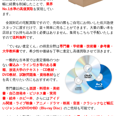
幅に経費を削減したことで、
業界
No.1水準の高価買取
を実現してい
ます。
全国対応の宅配買取ですので、売却の際もご自宅にお伺いした佐川急便
スタッフに渡すだけで、楽々簡単に売ることができます。大量の重い本を
店頭までお持ち込み頂く必要はありません。集荷もこちらで手配いたしま
すので
送料無料
です。
「ていねい査定くん」の得意分野は
専門書・学術書・技術書・参考書・
大学教科書
です。希少性や価値を丁寧に査定し高価買取させて頂きます。
一般的な古本屋では査定価格のつか
ない
書込み・ライン引き等のある書
籍、放送大学のテキスト・CD教材・
DVD教材、試験問題集・資格教材
など
を高く売りたい方にもおすすめです。
専門書以外にも
楽譜・料理本・美術
書・自己啓発本・ビジネス書・実用
書・絵本・ホビー本
、さらには
アイド
ル関連・ライブ映像・アニメ・ドラマ・映画・音楽・クラシックなど幅広
いジャンルのDVDやBD（Blu-ray Disc）
のご売却も可能です。