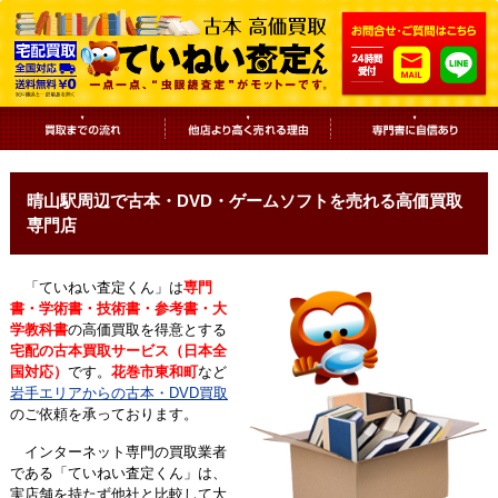
晴山駅周辺で古本・DVD・ゲームソフトを売れる高価買取
専門店
「ていねい査定くん」は
専門
書・学術書・技術書・参考書・大
学教科書
の高価買取を得意とする
宅配の古本買取サービス（日本全
国対応）
です。
花巻市東和町
など
岩手エリアからの古本・DVD買取
のご依頼を承っております。
インターネット専門の買取業者
である「ていねい査定くん」は、
実店舗を持たず他社と比較して大