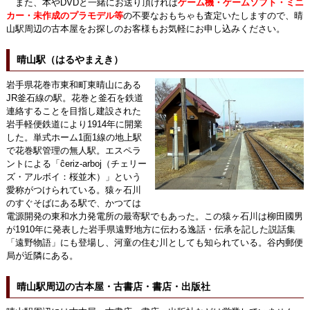
また、本やDVDと一緒にお送り頂ければ
ゲーム機・ゲームソフト・ミニ
カー・未作成のプラモデル等
の不要なおもちゃも査定いたしますので、晴
山駅周辺の古本屋をお探しのお客様もお気軽にお申し込みください。
晴山駅（はるやまえき）
岩手県花巻市東和町東晴山にある
JR釜石線の駅。花巻と釜石を鉄道
連絡することを目指し建設された
岩手軽便鉄道により1914年に開業
した。単式ホーム1面1線の地上駅
で花巻駅管理の無人駅。エスペラ
ントによる「ĉeriz-arboj（チェリー
ズ・アルボイ：桜並木）」という
愛称がつけられている。猿ヶ石川
のすぐそばにある駅で、かつては
電源開発の東和水力発電所の最寄駅でもあった。この猿ヶ石川は柳田國男
が1910年に発表した岩手県遠野地方に伝わる逸話・伝承を記した説話集
「遠野物語」にも登場し、河童の住む川としても知られている。谷内郵便
局が近隣にある。
晴山駅周辺の古本屋・古書店・書店・出版社