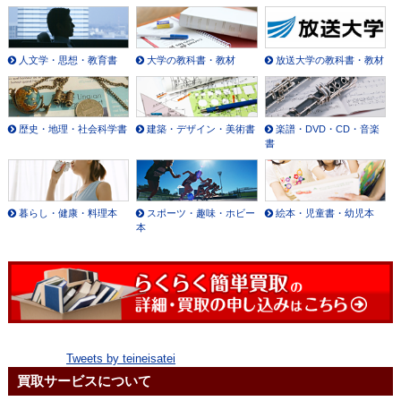
人文学・思想・教育書
大学の教科書・教材
放送大学の教科書・教材
歴史・地理・社会科学書
建築・デザイン・美術書
楽譜・DVD・CD・音楽
書
暮らし・健康・料理本
スポーツ・趣味・ホビー
絵本・児童書・幼児本
本
Tweets by teineisatei
買取サービスについて