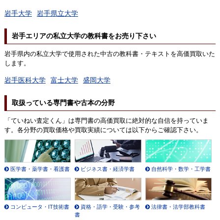
岩手大学
岩手県立大学
岩手エリアの私立大学の教科書をお売り下さい
岩手県内の私立大学で使用された中古の教科書・テキストを高価買取いた
します。
岩手医科大学
富士大学
盛岡大学
取扱っている専門書や古本の分野
「ていねい査定くん」は専門書の高価買取に絶対的な自信を持っていま
す。各分野の買取価格や買取実績については以下からご確認下さい。
医学書・薬学書・看護書
ビジネス書・経済学書
自然科学・数学・工学書
コンピュータ・IT技術書
資格・語学・受験・参考
法律書・法学部教科書
書