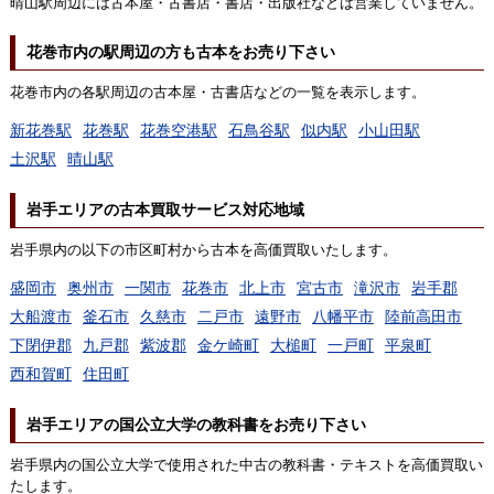
晴山駅周辺には古本屋・古書店・書店・出版社などは営業していません。
花巻市内の駅周辺の方も古本をお売り下さい
花巻市内の各駅周辺の古本屋・古書店などの一覧を表示します。
新花巻駅
花巻駅
花巻空港駅
石鳥谷駅
似内駅
小山田駅
土沢駅
晴山駅
岩手エリアの古本買取サービス対応地域
岩手県内の以下の市区町村から古本を高価買取いたします。
盛岡市
奥州市
一関市
花巻市
北上市
宮古市
滝沢市
岩手郡
大船渡市
釜石市
久慈市
二戸市
遠野市
八幡平市
陸前高田市
下閉伊郡
九戸郡
紫波郡
金ケ崎町
大槌町
一戸町
平泉町
西和賀町
住田町
岩手エリアの国公立大学の教科書をお売り下さい
岩手県内の国公立大学で使用された中古の教科書・テキストを高価買取い
たします。