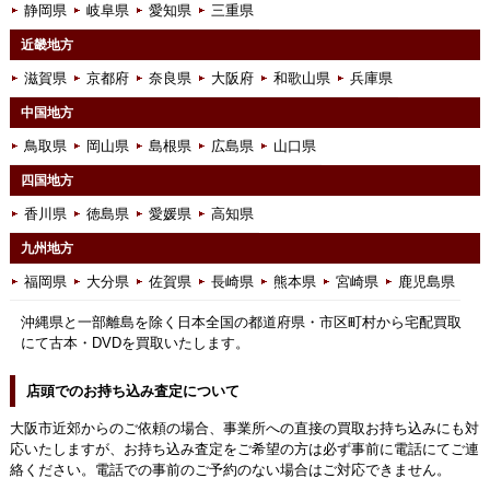
静岡県
岐阜県
愛知県
三重県
近畿地方
滋賀県
京都府
奈良県
大阪府
和歌山県
兵庫県
中国地方
鳥取県
岡山県
島根県
広島県
山口県
四国地方
香川県
徳島県
愛媛県
高知県
九州地方
福岡県
大分県
佐賀県
長崎県
熊本県
宮崎県
鹿児島県
沖縄県と一部離島を除く日本全国の都道府県・市区町村から宅配買取
にて古本・DVDを買取いたします。
店頭でのお持ち込み査定について
大阪市近郊からのご依頼の場合、事業所への直接の買取お持ち込みにも対
応いたしますが、お持ち込み査定をご希望の方は必ず事前に電話にてご連
絡ください。電話での事前のご予約のない場合はご対応できません。