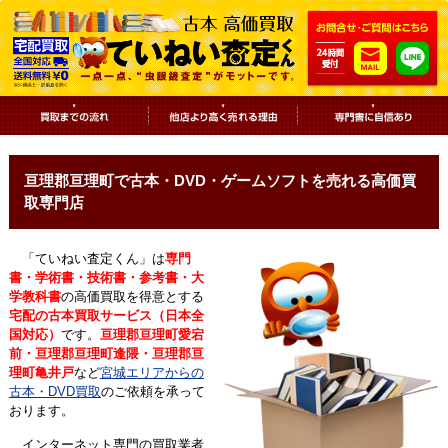
亘理郡亘理町で古本・DVD・ゲームソフトを売れる高価買
取専門店
「ていねい査定くん」は
専門
書・学術書・技術書・参考書・大
学教科書
の高価買取を得意とする
宅配の古本買取サービス（日本全
国対応）
です。
亘理郡亘理町愛宕
前・亘理郡亘理町逢隈・亘理郡亘
理町亀井戸
など
宮城エリアからの
古本・DVD買取
のご依頼を承って
おります。
インターネット専門の買取業者