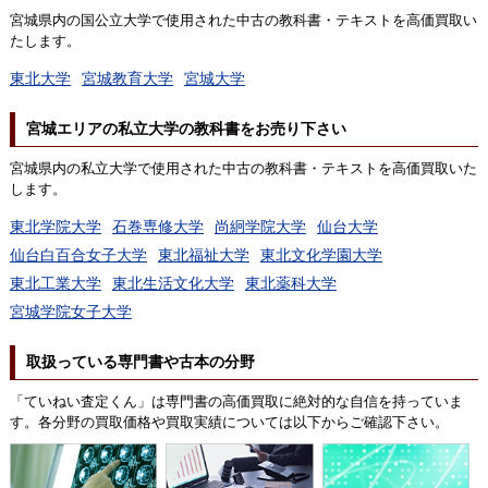
宮城県内の国公立大学で使用された中古の教科書・テキストを高価買取い
たします。
東北大学
宮城教育大学
宮城大学
宮城エリアの私立大学の教科書をお売り下さい
宮城県内の私立大学で使用された中古の教科書・テキストを高価買取いた
します。
東北学院大学
石巻専修大学
尚絅学院大学
仙台大学
仙台白百合女子大学
東北福祉大学
東北文化学園大学
東北工業大学
東北生活文化大学
東北薬科大学
宮城学院女子大学
取扱っている専門書や古本の分野
「ていねい査定くん」は専門書の高価買取に絶対的な自信を持っていま
す。各分野の買取価格や買取実績については以下からご確認下さい。