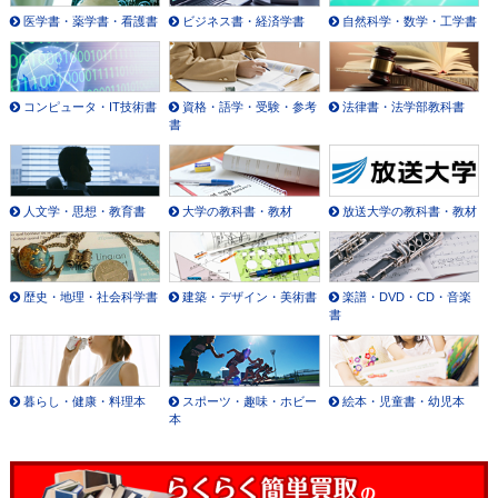
医学書・薬学書・看護書
ビジネス書・経済学書
自然科学・数学・工学書
コンピュータ・IT技術書
資格・語学・受験・参考
法律書・法学部教科書
書
人文学・思想・教育書
大学の教科書・教材
放送大学の教科書・教材
歴史・地理・社会科学書
建築・デザイン・美術書
楽譜・DVD・CD・音楽
書
暮らし・健康・料理本
スポーツ・趣味・ホビー
絵本・児童書・幼児本
本