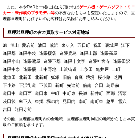
また、本やDVDと一緒にお送り頂ければ
ゲーム機・ゲームソフト・ミニ
カー・未作成のプラモデル等
の不要なおもちゃも査定いたしますので、亘
理郡亘理町にお住まいのお客様はお気軽にお申し込みください。
亘理郡亘理町の古本買取サービス対応地域
旭
旭山
愛宕前
油田
荒浜
泉ケ入
五日町
祝田
裏城戸
江下
逢隈郡
逢隈牛袋
逢隈榎袋
逢隈鹿島
逢隈上郡
逢隈高屋
逢隈小山
逢隈鷺屋
逢隈下郡
逢隈十文字
逢隈神宮寺
逢隈田沢
逢隈中泉
逢隈蕨
上中野地
上浜街道
上茨田
亀井戸
上町
北猿田
北新田
北新町
狐塚
旧舘
倉庭
境堤
桜小路
芝西
下小路
下浜街道
下茨田
新町
先達前
舘南
台田
鳥居前
道田中
道田西
道田東
中町
中町東
長瀞
新井町
西郷
沼頭
茨田後
卑下入
東郷
堀の内
見田内
南町
南町東
悠里
雪穴
吉田
龍円寺前
その他、亘理郡亘理町内の全地域、亘理郡亘理町周辺の地域からも古本買
取のご依頼を承ります。