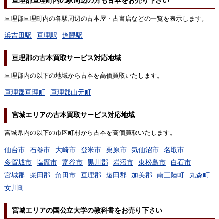
亘理郡亘理町内の駅周辺の方も古本をお売り下さい
亘理郡亘理町内の各駅周辺の古本屋・古書店などの一覧を表示します。
浜吉田駅
亘理駅
逢隈駅
亘理郡の古本買取サービス対応地域
亘理郡内の以下の地域から古本を高価買取いたします。
亘理郡亘理町
亘理郡山元町
宮城エリアの古本買取サービス対応地域
宮城県内の以下の市区町村から古本を高価買取いたします。
仙台市
石巻市
大崎市
登米市
栗原市
気仙沼市
名取市
多賀城市
塩竈市
富谷市
黒川郡
岩沼市
東松島市
白石市
宮城郡
柴田郡
角田市
亘理郡
遠田郡
加美郡
南三陸町
丸森町
女川町
宮城エリアの国公立大学の教科書をお売り下さい