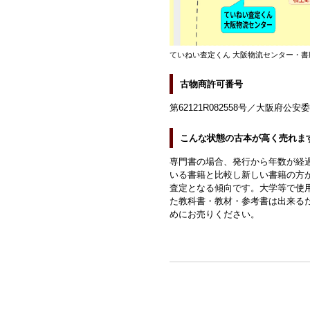
ていねい査定くん 大阪物流センター・書
古物商許可番号
第62121R082558号／大阪府公安
こんな状態の古本が高く売れま
専門書の場合、発行から年数が経
いる書籍と比較し新しい書籍の方
査定となる傾向です。大学等で使
た教科書・教材・参考書は出来る
めにお売りください。