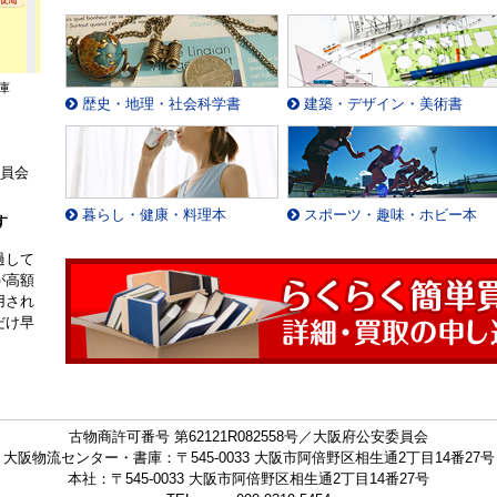
庫
歴史・地理・社会科学書
建築・デザイン・美術書
委員会
暮らし・健康・料理本
スポーツ・趣味・ホビー本
す
過して
が高額
用され
だけ早
古物商許可番号 第62121R082558号／大阪府公安委員会
大阪物流センター・書庫：〒545-0033 大阪市阿倍野区相生通2丁目14番27号
本社：〒545-0033 大阪市阿倍野区相生通2丁目14番27号