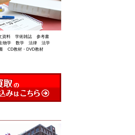
文資料
学術雑誌
参考書
生物学
数学
法律
法学
書
CD教材・DVD教材