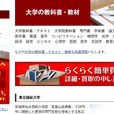
大学教科書・テキスト
大学院教科書
専門書
学術書
論
ー
医学書
看護
薬学
リハビリテーション
物理学
化学
経済
経営
ビジネス
心理学
思想
哲学
言語学
教育
などの
大学の教科書・テキスト・教材を高価買取
いたします。
東北福祉大学
宮城県仙台荒町の寺院「奕葉山昌傳庵」で1875
下さい
年に開校した曹洞宗専門支校を母体とする私立