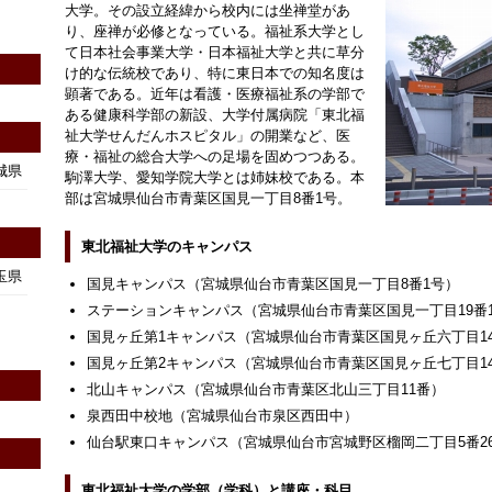
大学。その設立経緯から校内には坐禅堂があ
り、座禅が必修となっている。福祉系大学とし
て日本社会事業大学・日本福祉大学と共に草分
け的な伝統校であり、特に東日本での知名度は
顕著である。近年は看護・医療福祉系の学部で
ある健康科学部の新設、大学付属病院「東北福
祉大学せんだんホスピタル」の開業など、医
療・福祉の総合大学への足場を固めつつある。
城県
駒澤大学、愛知学院大学とは姉妹校である。本
部は宮城県仙台市青葉区国見一丁目8番1号。
東北福祉大学のキャンパス
玉県
国見キャンパス（宮城県仙台市青葉区国見一丁目8番1号）
ステーションキャンパス（宮城県仙台市青葉区国見一丁目19番
国見ヶ丘第1キャンパス（宮城県仙台市青葉区国見ヶ丘六丁目14
国見ヶ丘第2キャンパス（宮城県仙台市青葉区国見ヶ丘七丁目14
北山キャンパス（宮城県仙台市青葉区北山三丁目11番）
泉西田中校地（宮城県仙台市泉区西田中）
仙台駅東口キャンパス（宮城県仙台市宮城野区榴岡二丁目5番2
東北福祉大学の学部（学科）と講座・科目