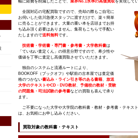
幅に経費を削減したことで、
業界No.1水準の高価買取
を実現して
全国対応の宅配買取ですので、売却の際もご自宅に
お伺いした佐川急便スタッフに渡すだけで、楽々簡単
に売ることができます。大量の重い本を店頭までお持
ち込み頂く必要はありません。集荷もこちらで手配い
たしますので
送料無料
です。
ト
技術書・学術書・専門書・参考書・大学教科書
は
較
「ていねい査定くん」の得意分野ですので、希少性や
価値を丁寧に査定し高価買取させていただきます。
独自のシステムと流通ルートにより、
BOOKOFF（ブックオフ）や駅前の古本屋では査定価
格のつかない
書込み・ライン引き等のある書籍
、
放送
大学のテキストやCD・DVD教材
、
予備校の教材・受験
の問題集・司法試験の参考書
などの買取も喜んで承り
ます。
ご不要になった大学や大学院の教科書・教材・参考書・テキス
は、お気軽にお申し込みください。
買取対象の教科書・テキスト