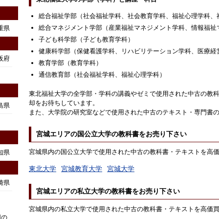
総合福祉学部（社会福祉学科、社会教育学科、福祉心理学科、
総合マネジメント学部（産業福祉マネジメント学科、情報福祉
重県
子ども科学部（子ども教育学科）
健康科学部（保健看護学科、リハビリテーション学科、医療経
阪府
教育学部（教育学科）
通信教育部（社会福祉学科、福祉心理学科）
東北福祉大学の全学部・学科の講義やゼミで使用された中古の教
却をお待ちしています。
島県
また、大学院の研究室などで使用された中古のテキスト・専門書
宮城エリアの国公立大学の教科書をお売り下さい
宮城県内の国公立大学で使用された中古の教科書・テキストを高
知県
東北大学
宮城教育大学
宮城大学
崎県
宮城エリアの私立大学の教科書をお売り下さい
宮城県内の私立大学で使用された中古の教科書・テキストを高価
国の