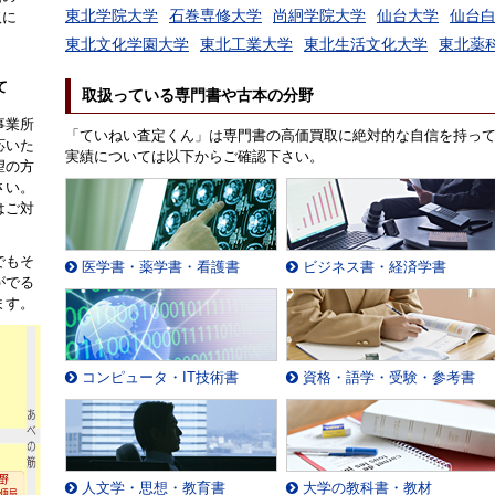
東北学院大学
石巻専修大学
尚絅学院大学
仙台大学
仙台
取に
。
東北文化学園大学
東北工業大学
東北生活文化大学
東北薬
て
取扱っている専門書や古本の分野
事業所
「ていねい査定くん」は専門書の高価買取に絶対的な自信を持っ
応いた
実績については以下からご確認下さい。
望の方
さい。
はご対
でもそ
医学書・薬学書・看護書
ビジネス書・経済学書
がでる
ます。
コンピュータ・IT技術書
資格・語学・受験・参考書
人文学・思想・教育書
大学の教科書・教材