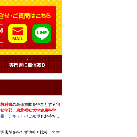
へ
学教科書
の高価買取を得意とする
宅
福祉学部、東北福祉大学健康科学
科書・テキストのご売却
もお待ちし
、実店舗を持たず他社と比較して大