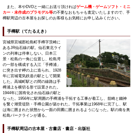
また、本やDVDと一緒にお送り頂ければ
ゲーム機・ゲームソフト・ミニ
カー・未作成のプラモデル等
の不要なおもちゃも査定いたしますので、手
樽駅周辺の古本屋をお探しのお客様もお気軽にお申し込みください。
手樽駅（てたるえき）
宮城県宮城郡松島町手樽字茨崎に
あるJR仙石線の駅。仙石東北ライ
ンの列車は停車しない。日本三
景・松島の一角に位置し、松島湾
の一部を構成する入江「手樽浦」
に突き出す岬の上に造られ、1928
年に宮城電気鉄道の駅として開業
した。高城町駅との間の線路は手
樽浦上を横切る形で設置された。
1944年に国有化され仙石線の駅と
なった。1956年に駅周囲の手樽浦を干拓する工事が着工し、舘崎と錢神
を繋ぐ潮受堤防・手樽公園が築かれた。干拓事業は1968年に完了し、駅
は海に囲まれた状態から一面の田圃に囲まれるようになった。駅の南を奥
松島パークラインが通る。
手樽駅周辺の古本屋・古書店・書店・出版社