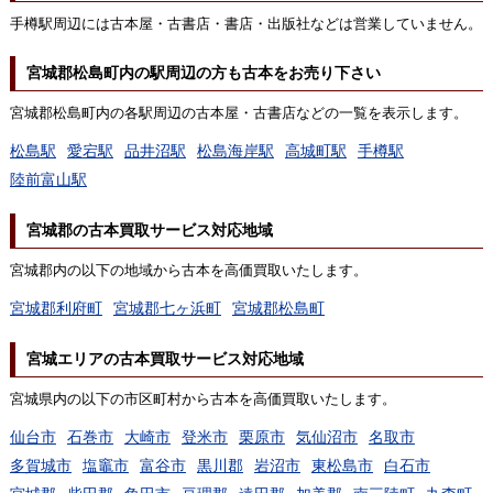
手樽駅周辺には古本屋・古書店・書店・出版社などは営業していません。
宮城郡松島町内の駅周辺の方も古本をお売り下さい
宮城郡松島町内の各駅周辺の古本屋・古書店などの一覧を表示します。
松島駅
愛宕駅
品井沼駅
松島海岸駅
高城町駅
手樽駅
陸前富山駅
宮城郡の古本買取サービス対応地域
宮城郡内の以下の地域から古本を高価買取いたします。
宮城郡利府町
宮城郡七ヶ浜町
宮城郡松島町
宮城エリアの古本買取サービス対応地域
宮城県内の以下の市区町村から古本を高価買取いたします。
仙台市
石巻市
大崎市
登米市
栗原市
気仙沼市
名取市
多賀城市
塩竈市
富谷市
黒川郡
岩沼市
東松島市
白石市