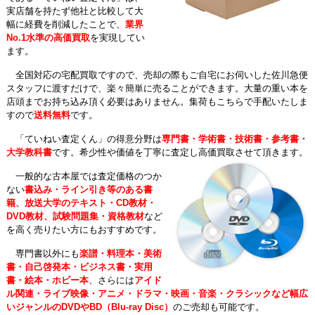
実店舗を持たず他社と比較して大
幅に経費を削減したことで、
業界
No.1水準の高価買取
を実現してい
ます。
全国対応の宅配買取ですので、売却の際もご自宅にお伺いした佐川急便
スタッフに渡すだけで、楽々簡単に売ることができます。大量の重い本を
店頭までお持ち込み頂く必要はありません。集荷もこちらで手配いたしま
すので
送料無料
です。
「ていねい査定くん」の得意分野は
専門書・学術書・技術書・参考書・
大学教科書
です。希少性や価値を丁寧に査定し高価買取させて頂きます。
一般的な古本屋では査定価格のつか
ない
書込み・ライン引き等のある書
籍、放送大学のテキスト・CD教材・
DVD教材、試験問題集・資格教材
など
を高く売りたい方にもおすすめです。
専門書以外にも
楽譜・料理本・美術
書・自己啓発本・ビジネス書・実用
書・絵本・ホビー本
、さらには
アイド
ル関連・ライブ映像・アニメ・ドラマ・映画・音楽・クラシックなど幅広
いジャンルのDVDやBD（Blu-ray Disc）
のご売却も可能です。