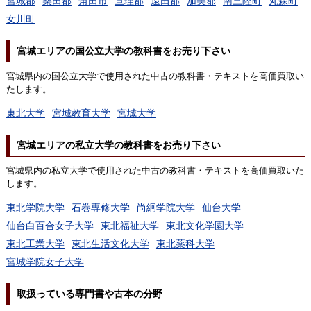
宮城郡
柴田郡
角田市
亘理郡
遠田郡
加美郡
南三陸町
丸森町
女川町
宮城エリアの国公立大学の教科書をお売り下さい
宮城県内の国公立大学で使用された中古の教科書・テキストを高価買取い
たします。
東北大学
宮城教育大学
宮城大学
宮城エリアの私立大学の教科書をお売り下さい
宮城県内の私立大学で使用された中古の教科書・テキストを高価買取いた
します。
東北学院大学
石巻専修大学
尚絅学院大学
仙台大学
仙台白百合女子大学
東北福祉大学
東北文化学園大学
東北工業大学
東北生活文化大学
東北薬科大学
宮城学院女子大学
取扱っている専門書や古本の分野