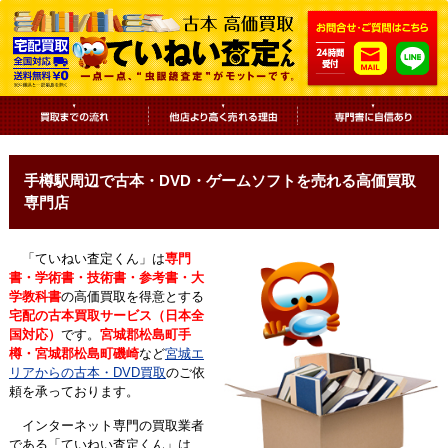
手樽駅周辺で古本・DVD・ゲームソフトを売れる高価買取
専門店
「ていねい査定くん」は
専門
書・学術書・技術書・参考書・大
学教科書
の高価買取を得意とする
宅配の古本買取サービス（日本全
国対応）
です。
宮城郡松島町手
樽・宮城郡松島町磯崎
など
宮城エ
リアからの古本・DVD買取
のご依
頼を承っております。
インターネット専門の買取業者
である「ていねい査定くん」は、