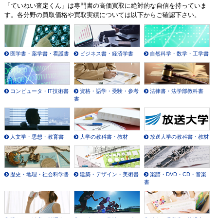
「ていねい査定くん」は専門書の高価買取に絶対的な自信を持っていま
す。各分野の買取価格や買取実績については以下からご確認下さい。
医学書・薬学書・看護書
ビジネス書・経済学書
自然科学・数学・工学書
コンピュータ・IT技術書
資格・語学・受験・参考
法律書・法学部教科書
書
人文学・思想・教育書
大学の教科書・教材
放送大学の教科書・教材
歴史・地理・社会科学書
建築・デザイン・美術書
楽譜・DVD・CD・音楽
書