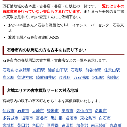
万石浦地域の古本屋・古書店・書店・出版社の一覧です。
一覧には古本の
買取業務を行っていない書店も含まれています。
まとまった冊数の専門書
の買取は是非ていねい査定くんにご依頼下さい。
おかべ本屋さん／石巻市流留七勺1-1 イオンスーパーセンター石巻東
店
渡波印刷／石巻市渡波町3-2-25
石巻市内の駅周辺の方も古本をお売り下さい
石巻市内の各駅周辺の古本屋・古書店などの一覧を表示します。
石巻あゆみ野駅
蛇田駅
陸前山下駅
石巻駅
前谷地駅
佳景山駅
鹿又駅
曽波神駅
陸前稲井駅
渡波駅
万石浦駅
沢田駅
和渕駅
宮城エリアの古本買取サービス対応地域
宮城県内の以下の市区町村から古本を高価買取いたします。
仙台市
石巻市
大崎市
登米市
栗原市
気仙沼市
名取市
多賀城市
塩竈市
富谷市
黒川郡
岩沼市
東松島市
白石市
宮城郡
柴田郡
角田市
亘理郡
遠田郡
加美郡
南三陸町
丸森町