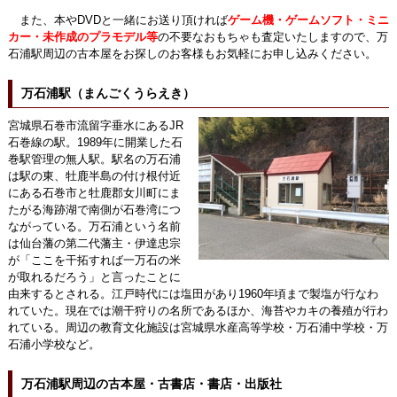
また、本やDVDと一緒にお送り頂ければ
ゲーム機・ゲームソフト・ミニ
カー・未作成のプラモデル等
の不要なおもちゃも査定いたしますので、万
石浦駅周辺の古本屋をお探しのお客様もお気軽にお申し込みください。
万石浦駅（まんごくうらえき）
宮城県石巻市流留字垂水にあるJR
石巻線の駅。1989年に開業した石
巻駅管理の無人駅。駅名の万石浦
は駅の東、牡鹿半島の付け根付近
にある石巻市と牡鹿郡女川町にま
たがる海跡湖で南側が石巻湾につ
ながっている。万石浦という名前
は仙台藩の第二代藩主・伊達忠宗
が「ここを干拓すれば一万石の米
が取れるだろう」と言ったことに
由来するとされる。江戸時代には塩田があり1960年頃まで製塩が行なわ
れていた。現在では潮干狩りの名所であるほか、海苔やカキの養殖が行わ
れている。周辺の教育文化施設は宮城県水産高等学校・万石浦中学校・万
石浦小学校など。
万石浦駅周辺の古本屋・古書店・書店・出版社