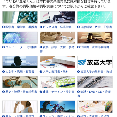
「ていねい査定くん」は専門書の高価買取に絶対的な自信を持っていま
す。各分野の買取価格や買取実績については以下からご確認下さい。
医学書・薬学書・看護書
ビジネス書・経済学書
自然科学・数学・工学書
コンピュータ・IT技術書
資格・語学・受験・参考
法律書・法学部教科書
書
人文学・思想・教育書
大学の教科書・教材
放送大学の教科書・教材
歴史・地理・社会科学書
建築・デザイン・美術書
楽譜・DVD・CD・音楽
書
暮らし・健康・料理本
スポーツ・趣味・ホビー
絵本・児童書・幼児本