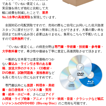
である「ていねい査定くん」は、
実店舗を持たず他社と比較して大
幅に経費を削減したことで、
業界
No.1水準の高価買取
を実現しています。
全国対応の宅配買取ですので、売却の際もご自宅にお伺いした佐川急便
スタッフに渡すだけで、楽々簡単に売ることができます。大量の重い本を
店頭までお持ち込み頂く必要はありません。集荷もこちらで手配いたしま
すので
送料無料
です。
「ていねい査定くん」の得意分野は
専門書・学術書・技術書・参考書・
大学教科書
です。希少性や価値を丁寧に査定し高価買取させて頂きます。
一般的な古本屋では査定価格のつか
ない
書込み・ライン引き等のある書
籍、放送大学のテキスト・CD教材・
DVD教材、試験問題集・資格教材
など
を高く売りたい方にもおすすめです。
専門書以外にも
楽譜・料理本・美術
書・自己啓発本・ビジネス書・実用
書・絵本・ホビー本
、さらには
アイド
ル関連・ライブ映像・アニメ・ドラマ・映画・音楽・クラシックなど幅広
いジャンルのDVDやBD（Blu-ray Disc）
のご売却も可能です。