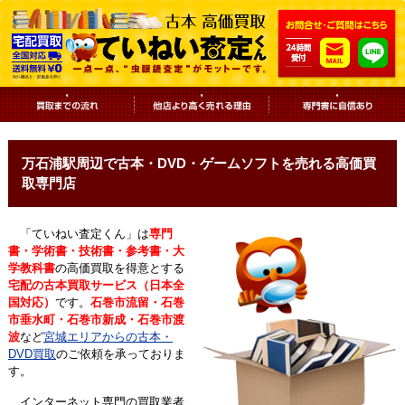
万石浦駅周辺で古本・DVD・ゲームソフトを売れる高価買
取専門店
「ていねい査定くん」は
専門
書・学術書・技術書・参考書・大
学教科書
の高価買取を得意とする
宅配の古本買取サービス（日本全
国対応）
です。
石巻市流留・石巻
市垂水町・石巻市新成・石巻市渡
波
など
宮城エリアからの古本・
DVD買取
のご依頼を承っておりま
す。
インターネット専門の買取業者