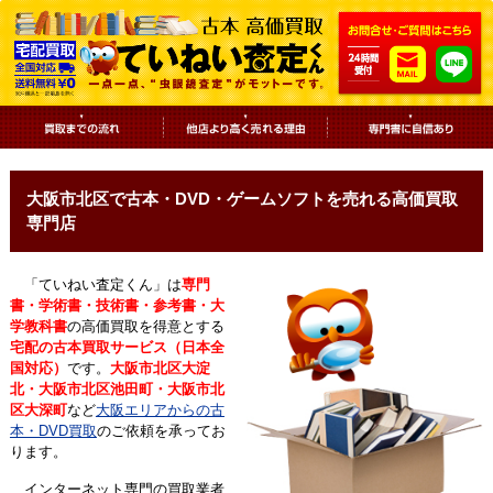
大阪市北区で古本・DVD・ゲームソフトを売れる高価買取
専門店
「ていねい査定くん」は
専門
書・学術書・技術書・参考書・大
学教科書
の高価買取を得意とする
宅配の古本買取サービス（日本全
国対応）
です。
大阪市北区大淀
北・大阪市北区池田町・大阪市北
区大深町
など
大阪エリアからの古
本・DVD買取
のご依頼を承ってお
ります。
インターネット専門の買取業者