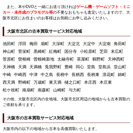
また、本やDVDと一緒にお送り頂ければ
ゲーム機・ゲームソフト・ミニ
カー・未作成のプラモデル等
の不要なおもちゃも査定いたしますので、大
阪市北区にお住まいのお客様はお気軽にお申し込みください。
大阪市北区の古本買取サービス対応地域
池田町
浮田
梅田
扇町
大深町
大淀北
大淀中
大淀南
角田町
神山町
菅栄町
黒崎町
紅梅町
国分寺
小松原町
芝田
末広町
菅原町
曽根崎
曽根崎新地
太融寺町
茶屋町
鶴野町
天神西町
天神橋
天満
天満橋
兎我野町
豊崎
同心
堂島
堂島浜
堂山町
中崎
中崎西
中津
中之島
長柄中
長柄西
長柄東
浪花町
錦町
西天満
野崎町
万歳町
東天満
樋之口町
本庄西
本庄東
松ケ枝町
南扇町
南森町
山崎町
与力町
その他、大阪市北区内の全地域、大阪市北区周辺の地域からも古本買取の
ご依頼を承ります。
大阪市の古本買取サービス対応地域
大阪市内の以下の地域から古本を高価買取いたします。