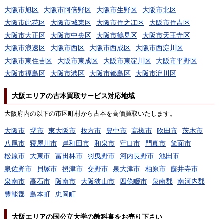
大阪市旭区
大阪市阿倍野区
大阪市生野区
大阪市北区
大阪市此花区
大阪市城東区
大阪市住之江区
大阪市住吉区
大阪市大正区
大阪市中央区
大阪市鶴見区
大阪市天王寺区
大阪市浪速区
大阪市西区
大阪市西成区
大阪市西淀川区
大阪市東住吉区
大阪市東成区
大阪市東淀川区
大阪市平野区
大阪市福島区
大阪市港区
大阪市都島区
大阪市淀川区
大阪エリアの古本買取サービス対応地域
大阪府内の以下の市区町村から古本を高価買取いたします。
大阪市
堺市
東大阪市
枚方市
豊中市
高槻市
吹田市
茨木市
八尾市
寝屋川市
岸和田市
和泉市
守口市
門真市
箕面市
松原市
大東市
富田林市
羽曳野市
河内長野市
池田市
泉佐野市
貝塚市
摂津市
交野市
泉大津市
柏原市
藤井寺市
泉南市
高石市
阪南市
大阪狭山市
四條畷市
泉南郡
南河内郡
豊能郡
島本町
忠岡町
大阪エリアの国公立大学の教科書をお売り下さい