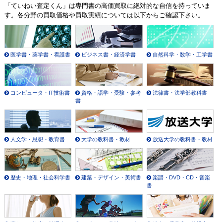
「ていねい査定くん」は専門書の高価買取に絶対的な自信を持っていま
す。各分野の買取価格や買取実績については以下からご確認下さい。
医学書・薬学書・看護書
ビジネス書・経済学書
自然科学・数学・工学書
コンピュータ・IT技術書
資格・語学・受験・参考
法律書・法学部教科書
書
人文学・思想・教育書
大学の教科書・教材
放送大学の教科書・教材
歴史・地理・社会科学書
建築・デザイン・美術書
楽譜・DVD・CD・音楽
書