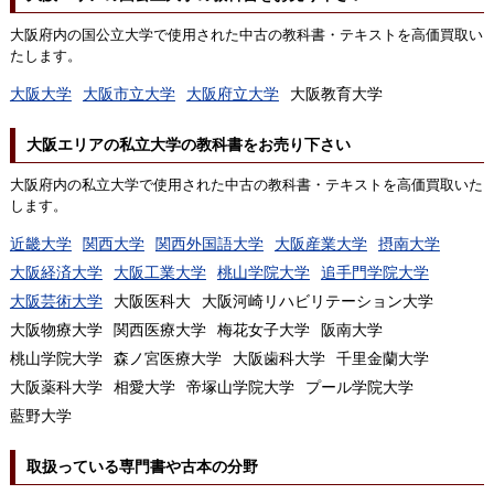
大阪府内の国公立大学で使用された中古の教科書・テキストを高価買取い
たします。
大阪大学
大阪市立大学
大阪府立大学
大阪教育大学
大阪エリアの私立大学の教科書をお売り下さい
大阪府内の私立大学で使用された中古の教科書・テキストを高価買取いた
します。
近畿大学
関西大学
関西外国語大学
大阪産業大学
摂南大学
大阪経済大学
大阪工業大学
桃山学院大学
追手門学院大学
大阪芸術大学
大阪医科大
大阪河崎リハビリテーション大学
大阪物療大学
関西医療大学
梅花女子大学
阪南大学
桃山学院大学
森ノ宮医療大学
大阪歯科大学
千里金蘭大学
大阪薬科大学
相愛大学
帝塚山学院大学
プール学院大学
藍野大学
取扱っている専門書や古本の分野