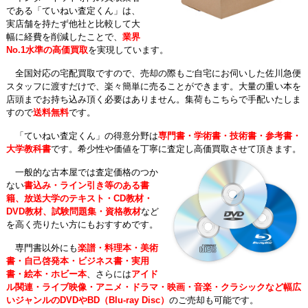
である「ていねい査定くん」は、
実店舗を持たず他社と比較して大
幅に経費を削減したことで、
業界
No.1水準の高価買取
を実現しています。
全国対応の宅配買取ですので、売却の際もご自宅にお伺いした佐川急便
スタッフに渡すだけで、楽々簡単に売ることができます。大量の重い本を
店頭までお持ち込み頂く必要はありません。集荷もこちらで手配いたしま
すので
送料無料
です。
「ていねい査定くん」の得意分野は
専門書・学術書・技術書・参考書・
大学教科書
です。希少性や価値を丁寧に査定し高価買取させて頂きます。
一般的な古本屋では査定価格のつか
ない
書込み・ライン引き等のある書
籍、放送大学のテキスト・CD教材・
DVD教材、試験問題集・資格教材
など
を高く売りたい方にもおすすめです。
専門書以外にも
楽譜・料理本・美術
書・自己啓発本・ビジネス書・実用
書・絵本・ホビー本
、さらには
アイド
ル関連・ライブ映像・アニメ・ドラマ・映画・音楽・クラシックなど幅広
いジャンルのDVDやBD（Blu-ray Disc）
のご売却も可能です。