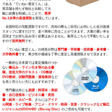
である「ていねい査定くん」は、
実店舗を持たず他社と比較して大
幅に経費を削減したことで、
業界
No.1水準の高価買取
を実現しています。
全国対応の宅配買取ですので、売却の際もご自宅にお伺いした佐川急便
スタッフに渡すだけで、楽々簡単に売ることができます。大量の重い本を
店頭までお持ち込み頂く必要はありません。集荷もこちらで手配いたしま
すので
送料無料
です。
「ていねい査定くん」の得意分野は
専門書・学術書・技術書・参考書・
大学教科書
です。希少性や価値を丁寧に査定し高価買取させて頂きます。
一般的な古本屋では査定価格のつか
ない
書込み・ライン引き等のある書
籍、放送大学のテキスト・CD教材・
DVD教材、試験問題集・資格教材
など
を高く売りたい方にもおすすめです。
専門書以外にも
楽譜・料理本・美術
書・自己啓発本・ビジネス書・実用
書・絵本・ホビー本
、さらには
アイド
ル関連・ライブ映像・アニメ・ドラマ・映画・音楽・クラシックなど幅広
いジャンルのDVDやBD（Blu-ray Disc）
のご売却も可能です。