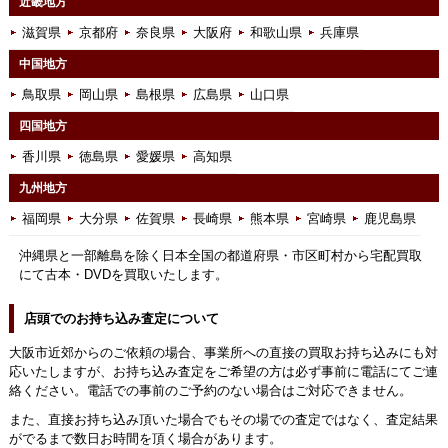
近畿地方
滋賀県
京都府
奈良県
大阪府
和歌山県
兵庫県
中国地方
鳥取県
岡山県
島根県
広島県
山口県
四国地方
香川県
徳島県
愛媛県
高知県
九州地方
福岡県
大分県
佐賀県
長崎県
熊本県
宮崎県
鹿児島県
沖縄県と一部離島を除く日本全国の都道府県・市区町村から宅配買取
にて古本・DVDを買取いたします。
店頭でのお持ち込み査定について
大阪市近郊からのご依頼の場合、事業所への直接の買取お持ち込みにも対
応いたしますが、お持ち込み査定をご希望の方は必ず事前に電話にてご連
絡ください。電話での事前のご予約のない場合はご対応できません。
また、直接お持ち込み頂いた場合でもその場での査定ではなく、査定結果
がでるまで数日お時間を頂く場合があります。