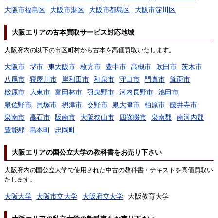
大阪市福島区
大阪市港区
大阪市都島区
大阪市淀川区
大阪エリアの古本買取サービス対応地域
大阪府内の以下の市区町村から古本を高価買取いたします。
大阪市
堺市
東大阪市
枚方市
豊中市
高槻市
吹田市
茨木市
八尾市
寝屋川市
岸和田市
和泉市
守口市
門真市
箕面市
松原市
大東市
富田林市
羽曳野市
河内長野市
池田市
泉佐野市
貝塚市
摂津市
交野市
泉大津市
柏原市
藤井寺市
泉南市
高石市
阪南市
大阪狭山市
四條畷市
泉南郡
南河内郡
豊能郡
島本町
忠岡町
大阪エリアの国公立大学の教科書をお売り下さい
大阪府内の国公立大学で使用された中古の教科書・テキストを高価買取い
たします。
大阪大学
大阪市立大学
大阪府立大学
大阪教育大学