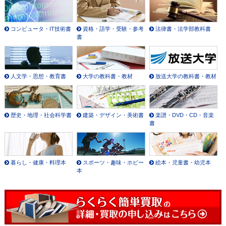
コンピュータ・IT技術書
資格・語学・受験・参考
法律書・法学部教科書
書
人文学・思想・教育書
大学の教科書・教材
放送大学の教科書・教材
歴史・地理・社会科学書
建築・デザイン・美術書
楽譜・DVD・CD・音楽
書
暮らし・健康・料理本
スポーツ・趣味・ホビー
絵本・児童書・幼児本
本