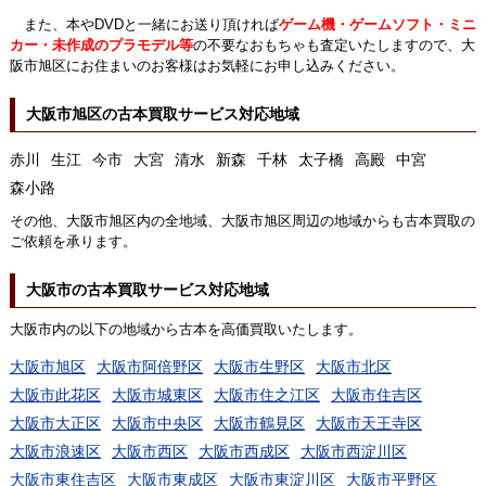
また、本やDVDと一緒にお送り頂ければ
ゲーム機・ゲームソフト・ミニ
カー・未作成のプラモデル等
の不要なおもちゃも査定いたしますので、大
阪市旭区にお住まいのお客様はお気軽にお申し込みください。
大阪市旭区の古本買取サービス対応地域
赤川
生江
今市
大宮
清水
新森
千林
太子橋
高殿
中宮
森小路
その他、大阪市旭区内の全地域、大阪市旭区周辺の地域からも古本買取の
ご依頼を承ります。
大阪市の古本買取サービス対応地域
大阪市内の以下の地域から古本を高価買取いたします。
大阪市旭区
大阪市阿倍野区
大阪市生野区
大阪市北区
大阪市此花区
大阪市城東区
大阪市住之江区
大阪市住吉区
大阪市大正区
大阪市中央区
大阪市鶴見区
大阪市天王寺区
大阪市浪速区
大阪市西区
大阪市西成区
大阪市西淀川区
大阪市東住吉区
大阪市東成区
大阪市東淀川区
大阪市平野区