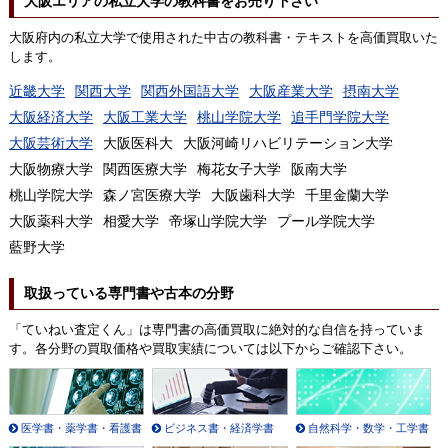
大阪エリアの私立大学の教科書をお売り下さい
大阪府内の私立大学で使用された中古の教科書・テキストを高価買取いた
します。
近畿大学
関西大学
関西外国語大学
大阪産業大学
摂南大学
大阪経済大学
大阪工業大学
桃山学院大学
追手門学院大学
大阪芸術大学
大阪医科大
大阪河崎リハビリテーション大学
大阪物療大学
関西医療大学
梅花女子大学
阪南大学
桃山学院大学
森ノ宮医療大学
大阪歯科大学
千里金蘭大学
大阪薬科大学
相愛大学
帝塚山学院大学
プール学院大学
藍野大学
取扱っている専門書や古本の分野
「ていねい査定くん」は専門書の高価買取に絶対的な自信を持っていま
す。各分野の買取価格や買取実績については以下からご確認下さい。
医学書・薬学書・看護書
ビジネス書・経済学書
自然科学・数学・工学書