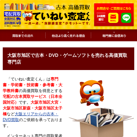
大阪市旭区で古本・DVD・ゲームソフトを売れる高価買取
専門店
「ていねい査定くん」は
専門
書・学術書・技術書・参考書・大
学教科書
の高価買取を得意とする
宅配の古本買取サービス（日本全
国対応）
です。
大阪市旭区大宮・
大阪市旭区新森・大阪市旭区太子
橋
など
大阪エリアからの古本・
DVD買取
のご依頼を承っておりま
す。
インターネット専門の買取業者