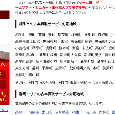
また、本やDVDと一緒にお送り頂ければ
ゲーム機・ゲ
ームソフト・ミニカー・未作成のプラモデル等
の不要なおもちゃ
住まいのお客様はお気軽にお申し込みください。
桐生市の古本買取サービス対応地域
ー
相生町
旭町
東町
泉町
稲荷町
梅田町
永楽町
織姫町
川
黒保根町上田沢
黒保根町下田沢
黒保根町宿廻
黒保根町水
小曾根町
琴平町
境野町
桜木町
新宿
末広町
高砂町
堤
新里町赤城山
新里町板橋
新里町大久保
新里町奥沢
新里
新里町武井
新里町鶴ケ谷
新里町新川
新里町野
新里町山
東久方町
菱町
平井町
広沢町
広沢町間ノ島
本町
美原町
元宿町
横山町
その他、桐生市内の全地域、桐生市周辺の地域からも古本買取の
群馬エリアの古本買取サービス対応地域
群馬県内の以下の市区町村から古本を高価買取いたします。
下さい
高崎市
前橋市
太田市
伊勢崎市
桐生市
渋川市
館林市