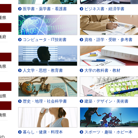
医学書・薬学書・看護書
ビジネス書・経済学書
重県
阪府
コンピュータ・IT技術書
資格・語学・受験・参考書
島県
人文学・思想・教育書
大学の教科書・教材
知県
歴史・地理・社会科学書
建築・デザイン・美術書
崎県
暮らし・健康・料理本
スポーツ・趣味・ホビー本
国の