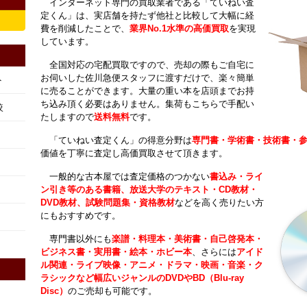
インターネット専門の買取業者である「ていねい査
定くん」は、実店舗を持たず他社と比較して大幅に経
費を削減したことで、
業界No.1水準の高価買取
を実現
しています。
全国対応の宅配買取ですので、売却の際もご自宅に
お伺いした佐川急便スタッフに渡すだけで、楽々簡単
ト
に売ることができます。大量の重い本を店頭までお持
ち込み頂く必要はありません。集荷もこちらで手配い
較
たしますので
送料無料
です。
「ていねい査定くん」の得意分野は
専門書・学術書・技術書・
価値を丁寧に査定し高価買取させて頂きます。
一般的な古本屋では査定価格のつかない
書込み・ライ
ン引き等のある書籍、放送大学のテキスト・CD教材・
DVD教材、試験問題集・資格教材
などを高く売りたい方
にもおすすめです。
専門書以外にも
楽譜・料理本・美術書・自己啓発本・
ビジネス書・実用書・絵本・ホビー本
、さらには
アイド
ル関連・ライブ映像・アニメ・ドラマ・映画・音楽・ク
ラシックなど幅広いジャンルのDVDやBD（Blu-ray
Disc）
のご売却も可能です。