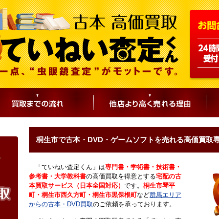
桐生市で古本・DVD・ゲームソフトを売れる高価買取
「ていねい査定くん」は
専門書・学術書・技術書・
参考書・大学教科書
の高価買取を得意とする
宅配の古
本買取サービス（日本全国対応）
です。
桐生市琴平
町・桐生市西久方町・桐生市黒保根町
など
群馬エリア
からの古本・DVD買取
のご依頼を承っております。