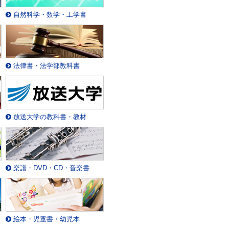
自然科学・数学・工学書
法律書・法学部教科書
放送大学の教科書・教材
楽譜・DVD・CD・音楽書
絵本・児童書・幼児本