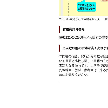
ていねい査定くん 大阪物流センター・書
古物商許可番号
第62121R082558号／大阪府公安
こんな状態の古本が高く売れま
専門書の場合、発行から年数が経
いる書籍と比較し新しい書籍の方
査定となる傾向です。大学等で使
た教科書・教材・参考書は出来る
めにお売りください。