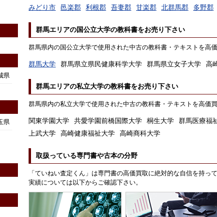
みどり市
邑楽郡
利根郡
吾妻郡
甘楽郡
北群馬郡
多野郡
群馬エリアの国公立大学の教科書をお売り下さい
群馬県内の国公立大学で使用された中古の教科書・テキストを高
群馬大学
群馬県立県民健康科学大学
群馬県立女子大学
高
城県
群馬エリアの私立大学の教科書をお売り下さい
群馬県内の私立大学で使用された中古の教科書・テキストを高価
関東学園大学
共愛学園前橋国際大学
桐生大学
群馬医療福
玉県
上武大学
高崎健康福祉大学
高崎商科大学
取扱っている専門書や古本の分野
「ていねい査定くん」は専門書の高価買取に絶対的な自信を持っ
実績については以下からご確認下さい。