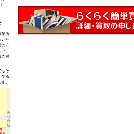
取に
。
て
事業所
応いた
望の方
さい。
はご対
でもそ
がでる
ます。