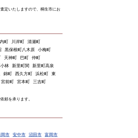
も査定いたしますので、桐生市にお
内町
川岸町
清瀬町
沼
黒保根町八木原
小梅町
町
天神町
巴町
仲町
町小林
新里町関
新里町高泉
上
錦町
西久方町
浜松町
東
宮前町
宮本町
三吉町
ご依頼を承ります。
藤岡市
安中市
沼田市
富岡市