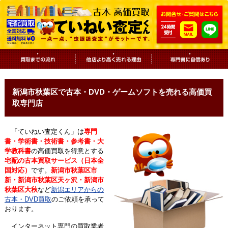
新潟市秋葉区で古本・DVD・ゲームソフトを売れる高価買
取専門店
「ていねい査定くん」は
専門
書・学術書・技術書・参考書・大
学教科書
の高価買取を得意とする
宅配の古本買取サービス（日本全
国対応）
です。
新潟市秋葉区市
新・新潟市秋葉区天ヶ沢・新潟市
秋葉区大秋
など
新潟エリアからの
古本・DVD買取
のご依頼を承って
おります。
インターネット専門の買取業者