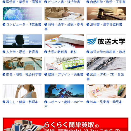
医学書・薬学書・看護書
ビジネス書・経済学書
自然科学・数学・工学書
コンピュータ・IT技術書
資格・語学・受験・参考
法律書・法学部教科書
書
人文学・思想・教育書
大学の教科書・教材
放送大学の教科書・教材
歴史・地理・社会科学書
建築・デザイン・美術書
楽譜・DVD・CD・音楽
書
暮らし・健康・料理本
スポーツ・趣味・ホビー
絵本・児童書・幼児本
本