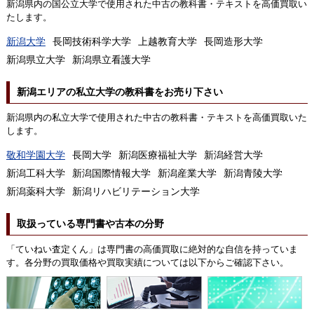
新潟県内の国公立大学で使用された中古の教科書・テキストを高価買取い
たします。
新潟大学
長岡技術科学大学
上越教育大学
長岡造形大学
新潟県立大学
新潟県立看護大学
新潟エリアの私立大学の教科書をお売り下さい
新潟県内の私立大学で使用された中古の教科書・テキストを高価買取いた
します。
敬和学園大学
長岡大学
新潟医療福祉大学
新潟経営大学
新潟工科大学
新潟国際情報大学
新潟産業大学
新潟青陵大学
新潟薬科大学
新潟リハビリテーション大学
取扱っている専門書や古本の分野
「ていねい査定くん」は専門書の高価買取に絶対的な自信を持っていま
す。各分野の買取価格や買取実績については以下からご確認下さい。