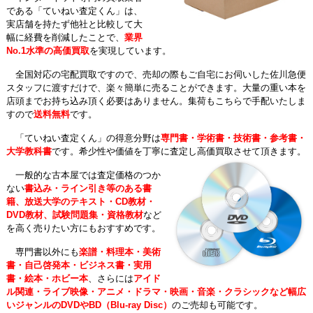
である「ていねい査定くん」は、
実店舗を持たず他社と比較して大
幅に経費を削減したことで、
業界
No.1水準の高価買取
を実現しています。
全国対応の宅配買取ですので、売却の際もご自宅にお伺いした佐川急便
スタッフに渡すだけで、楽々簡単に売ることができます。大量の重い本を
店頭までお持ち込み頂く必要はありません。集荷もこちらで手配いたしま
すので
送料無料
です。
「ていねい査定くん」の得意分野は
専門書・学術書・技術書・参考書・
大学教科書
です。希少性や価値を丁寧に査定し高価買取させて頂きます。
一般的な古本屋では査定価格のつか
ない
書込み・ライン引き等のある書
籍、放送大学のテキスト・CD教材・
DVD教材、試験問題集・資格教材
など
を高く売りたい方にもおすすめです。
専門書以外にも
楽譜・料理本・美術
書・自己啓発本・ビジネス書・実用
書・絵本・ホビー本
、さらには
アイド
ル関連・ライブ映像・アニメ・ドラマ・映画・音楽・クラシックなど幅広
いジャンルのDVDやBD（Blu-ray Disc）
のご売却も可能です。