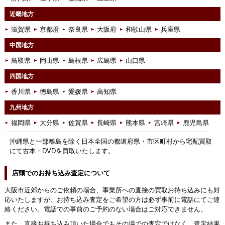
近畿地方
滋賀県
京都府
奈良県
大阪府
和歌山県
兵庫県
中国地方
鳥取県
岡山県
島根県
広島県
山口県
四国地方
香川県
徳島県
愛媛県
高知県
九州地方
福岡県
大分県
佐賀県
長崎県
熊本県
宮崎県
鹿児島県
沖縄県と一部離島を除く日本全国の都道府県・市区町村から宅配買取
にて古本・DVDを買取いたします。
店頭でのお持ち込み査定について
大阪市近郊からのご依頼の場合、事業所への直接の買取お持ち込みにも対
応いたしますが、お持ち込み査定をご希望の方は必ず事前に電話にてご連
絡ください。電話での事前のご予約のない場合はご対応できません。
また、直接お持ち込み頂いた場合でもその場での査定ではなく、査定結果