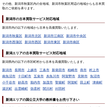
その他、新潟市秋葉区内の全地域、新潟市秋葉区周辺の地域からも古本買
取のご依頼を承ります。
新潟市の古本買取サービス対応地域
新潟市内の以下の地域から古本を高価買取いたします。
新潟市秋葉区
新潟市北区
新潟市江南区
新潟市中央区
新潟市西蒲区
新潟市西区
新潟市東区
新潟市南区
新潟エリアの古本買取サービス対応地域
新潟県内の以下の市区町村から古本を高価買取いたします。
新潟市
長岡市
上越市
三条市
新発田市
柏崎市
燕市
村上市
南魚沼市
十日町市
五泉市
糸魚川市
阿賀野市
見附市
魚沼市
小千谷市
妙高市
胎内市
加茂市
聖籠町
阿賀町
田上町
津南町
湯沢町
出雲崎町
弥彦村
関川村
刈羽村
新潟エリアの国公立大学の教科書をお売り下さい