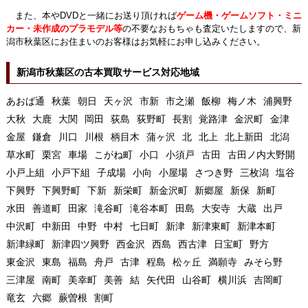
また、本やDVDと一緒にお送り頂ければ
ゲーム機・ゲームソフト・ミニ
カー・未作成のプラモデル等
の不要なおもちゃも査定いたしますので、新
潟市秋葉区にお住まいのお客様はお気軽にお申し込みください。
新潟市秋葉区の古本買取サービス対応地域
あおば通
秋葉
朝日
天ヶ沢
市新
市之瀬
飯柳
梅ノ木
浦興野
大秋
大鹿
大関
岡田
荻島
荻野町
長割
覚路津
金沢町
金津
金屋
鎌倉
川口
川根
柄目木
蒲ヶ沢
北
北上
北上新田
北潟
草水町
栗宮
車場
こがね町
小口
小須戸
古田
古田ノ内大野開
小戸上組
小戸下組
子成場
小向
小屋場
さつき野
三枚潟
塩谷
下興野
下興野町
下新
新栄町
新金沢町
新郷屋
新保
新町
水田
善道町
田家
滝谷町
滝谷本町
田島
大安寺
大蔵
出戸
中沢町
中新田
中野
中村
七日町
新津
新津東町
新津本町
新津緑町
新津四ツ興野
西金沢
西島
西古津
日宝町
野方
東金沢
東島
福島
舟戸
古津
程島
松ヶ丘
満願寺
みそら野
三津屋
南町
美幸町
美善
結
矢代田
山谷町
横川浜
吉岡町
竜玄
六郷
蕨曽根
割町