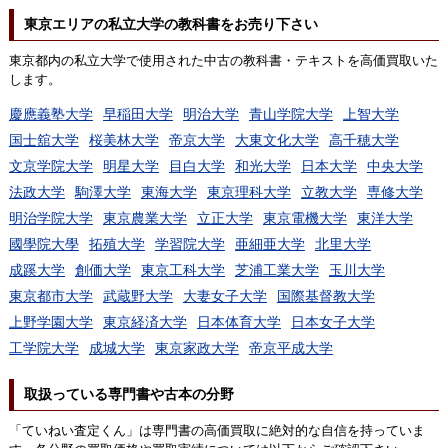
東京エリアの私立大学の教科書をお売り下さい
東京都内の私立大学で使用された中古の教科書・テキストを高価買取いた
します。
慶應義塾大学
早稲田大学
明治大学
青山学院大学
上智大学
国士舘大学
桜美林大学
帝京大学
大東文化大学
高千穂大学
文京学院大学
明星大学
目白大学
和光大学
日本大学
中央大学
法政大学
駒澤大学
東海大学
東京理科大学
立教大学
専修大学
明治学院大学
東京農業大学
立正大学
東京電機大学
東洋大学
國學院大學
拓殖大学
学習院大学
亜細亜大学
北里大学
成蹊大学
創価大学
東京工科大学
芝浦工業大学
玉川大学
東京都市大学
武蔵野大学
大妻女子大学
国際基督教大学
上野学園大学
東京経済大学
日本体育大学
日本女子大学
工学院大学
成城大学
東京家政大学
帝京平成大学
取扱っている専門書や古本の分野
「ていねい査定くん」は専門書の高価買取に絶対的な自信を持っていま