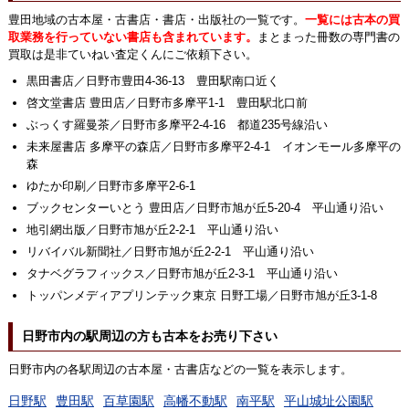
豊田地域の古本屋・古書店・書店・出版社の一覧です。
一覧には古本の買
取業務を行っていない書店も含まれています。
まとまった冊数の専門書の
買取は是非ていねい査定くんにご依頼下さい。
黒田書店／日野市豊田4-36-13 豊田駅南口近く
啓文堂書店 豊田店／日野市多摩平1-1 豊田駅北口前
ぶっくす羅曼茶／日野市多摩平2-4-16 都道235号線沿い
未来屋書店 多摩平の森店／日野市多摩平2-4-1 イオンモール多摩平の
森
ゆたか印刷／日野市多摩平2-6-1
ブックセンターいとう 豊田店／日野市旭が丘5-20-4 平山通り沿い
地引網出版／日野市旭が丘2-2-1 平山通り沿い
リバイバル新聞社／日野市旭が丘2-2-1 平山通り沿い
タナベグラフィックス／日野市旭が丘2-3-1 平山通り沿い
トッパンメディアプリンテック東京 日野工場／日野市旭が丘3-1-8
日野市内の駅周辺の方も古本をお売り下さい
日野市内の各駅周辺の古本屋・古書店などの一覧を表示します。
日野駅
豊田駅
百草園駅
高幡不動駅
南平駅
平山城址公園駅