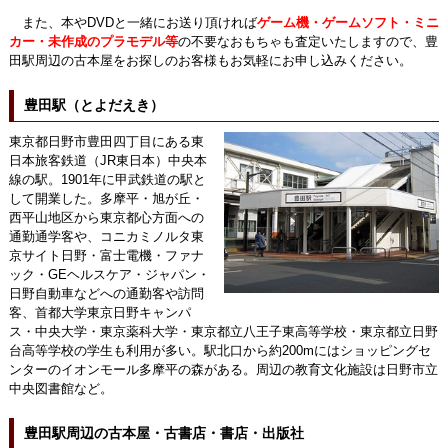
また、本やDVDと一緒にお送り頂ければ
ゲーム機・ゲームソフト・ミニ
カー・未作成のプラモデル等
の不要なおもちゃも査定いたしますので、豊
田駅周辺の古本屋をお探しのお客様もお気軽にお申し込みください。
豊田駅（とよだえき）
東京都日野市豊田四丁目にある東
日本旅客鉄道（JR東日本）中央本
線の駅。1901年に甲武鉄道の駅と
して開業した。多摩平・旭が丘・
西平山地区から東京都心方面への
通勤通学客や、コニカミノルタ東
京サイト日野・富士電機・ファナ
ック・GEヘルスケア・ジャパン・
日野自動車などへの通勤客や訪問
客、首都大学東京日野キャンパ
ス・中央大学・東京薬科大学・東京都立八王子東高等学校・東京都立日野
台高等学校の学生も利用が多い。駅北口から約200mにはショッピングセ
ンターのイオンモール多摩平の森がある。周辺の教育文化施設は日野市立
中央図書館など。
豊田駅周辺の古本屋・古書店・書店・出版社