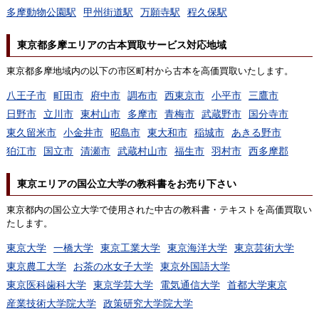
多摩動物公園駅
甲州街道駅
万願寺駅
程久保駅
東京都多摩エリアの古本買取サービス対応地域
東京都多摩地域内の以下の市区町村から古本を高価買取いたします。
八王子市
町田市
府中市
調布市
西東京市
小平市
三鷹市
日野市
立川市
東村山市
多摩市
青梅市
武蔵野市
国分寺市
東久留米市
小金井市
昭島市
東大和市
稲城市
あきる野市
狛江市
国立市
清瀬市
武蔵村山市
福生市
羽村市
西多摩郡
東京エリアの国公立大学の教科書をお売り下さい
東京都内の国公立大学で使用された中古の教科書・テキストを高価買取い
たします。
東京大学
一橋大学
東京工業大学
東京海洋大学
東京芸術大学
東京農工大学
お茶の水女子大学
東京外国語大学
東京医科歯科大学
東京学芸大学
電気通信大学
首都大学東京
産業技術大学院大学
政策研究大学院大学