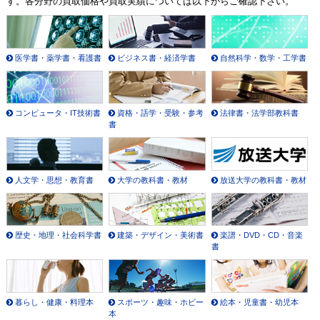
す。各分野の買取価格や買取実績については以下からご確認下さい。
医学書・薬学書・看護書
ビジネス書・経済学書
自然科学・数学・工学書
コンピュータ・IT技術書
資格・語学・受験・参考
法律書・法学部教科書
書
人文学・思想・教育書
大学の教科書・教材
放送大学の教科書・教材
歴史・地理・社会科学書
建築・デザイン・美術書
楽譜・DVD・CD・音楽
書
暮らし・健康・料理本
スポーツ・趣味・ホビー
絵本・児童書・幼児本
本