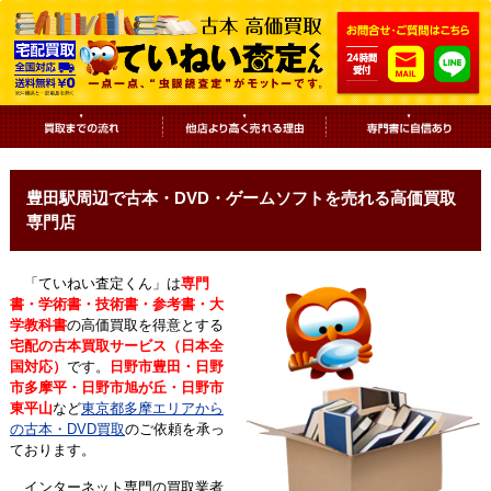
豊田駅周辺で古本・DVD・ゲームソフトを売れる高価買取
専門店
「ていねい査定くん」は
専門
書・学術書・技術書・参考書・大
学教科書
の高価買取を得意とする
宅配の古本買取サービス（日本全
国対応）
です。
日野市豊田・日野
市多摩平・日野市旭が丘・日野市
東平山
など
東京都多摩エリアから
の古本・DVD買取
のご依頼を承っ
ております。
インターネット専門の買取業者