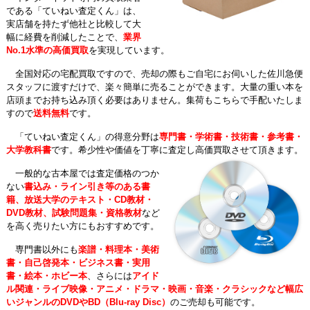
である「ていねい査定くん」は、
実店舗を持たず他社と比較して大
幅に経費を削減したことで、
業界
No.1水準の高価買取
を実現しています。
全国対応の宅配買取ですので、売却の際もご自宅にお伺いした佐川急便
スタッフに渡すだけで、楽々簡単に売ることができます。大量の重い本を
店頭までお持ち込み頂く必要はありません。集荷もこちらで手配いたしま
すので
送料無料
です。
「ていねい査定くん」の得意分野は
専門書・学術書・技術書・参考書・
大学教科書
です。希少性や価値を丁寧に査定し高価買取させて頂きます。
一般的な古本屋では査定価格のつか
ない
書込み・ライン引き等のある書
籍、放送大学のテキスト・CD教材・
DVD教材、試験問題集・資格教材
など
を高く売りたい方にもおすすめです。
専門書以外にも
楽譜・料理本・美術
書・自己啓発本・ビジネス書・実用
書・絵本・ホビー本
、さらには
アイド
ル関連・ライブ映像・アニメ・ドラマ・映画・音楽・クラシックなど幅広
いジャンルのDVDやBD（Blu-ray Disc）
のご売却も可能です。