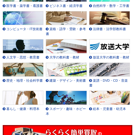
医学書・薬学書・看護書
ビジネス書・経済学書
自然科学・数学・工学書
コンピュータ・IT技術書
資格・語学・受験・参考
法律書・法学部教科書
書
人文学・思想・教育書
大学の教科書・教材
放送大学の教科書・教材
歴史・地理・社会科学書
建築・デザイン・美術書
楽譜・DVD・CD・音楽
書
暮らし・健康・料理本
スポーツ・趣味・ホビー
絵本・児童書・幼児本
本