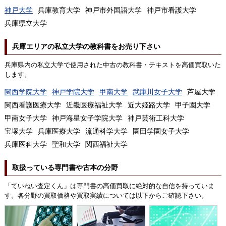
神戸大学
兵庫教育大学
神戸市外国語大学
神戸市看護大学
兵庫県立大学
兵庫エリアの私立大学の教科書をお売り下さい
兵庫県内の私立大学で使用された中古の教科書・テキストを高価買取いた
します。
関西学院大学
神戸学院大学
甲南大学
武庫川女子大学
芦屋大学
関西看護医療大学
近畿医療福祉大学
近大姫路大学
甲子園大学
甲南女子大学
神戸海星女子学院大学
神戸芸術工科大学
宝塚大学
兵庫医療大学
流通科学大学
園田学園女子大学
兵庫医科大学
聖和大学
関西福祉大学
取扱っている専門書や古本の分野
「ていねい査定くん」は専門書の高価買取に絶対的な自信を持っていま
す。各分野の買取価格や買取実績については以下からご確認下さい。