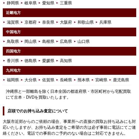
静岡県
岐阜県
愛知県
三重県
近畿地方
滋賀県
京都府
奈良県
大阪府
和歌山県
兵庫県
中国地方
鳥取県
岡山県
島根県
広島県
山口県
四国地方
香川県
徳島県
愛媛県
高知県
九州地方
福岡県
大分県
佐賀県
長崎県
熊本県
宮崎県
鹿児島県
沖縄県と一部離島を除く日本全国の都道府県・市区町村から宅配買取
にて古本・DVDを買取いたします。
店頭でのお持ち込み査定について
大阪市近郊からのご依頼の場合、事業所への直接の買取お持ち込みにも対
応いたしますが、お持ち込み査定をご希望の方は必ず事前に電話にてご連
絡ください。電話での事前のご予約のない場合はご対応できません。