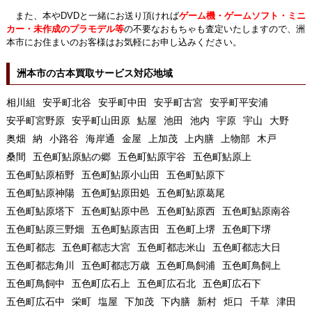
また、本やDVDと一緒にお送り頂ければ
ゲーム機・ゲームソフト・ミニ
カー・未作成のプラモデル等
の不要なおもちゃも査定いたしますので、洲
本市にお住まいのお客様はお気軽にお申し込みください。
洲本市の古本買取サービス対応地域
相川組
安乎町北谷
安乎町中田
安乎町古宮
安乎町平安浦
安乎町宮野原
安乎町山田原
鮎屋
池田
池内
宇原
宇山
大野
奥畑
納
小路谷
海岸通
金屋
上加茂
上内膳
上物部
木戸
桑間
五色町鮎原鮎の郷
五色町鮎原宇谷
五色町鮎原上
五色町鮎原栢野
五色町鮎原小山田
五色町鮎原下
五色町鮎原神陽
五色町鮎原田処
五色町鮎原葛尾
五色町鮎原塔下
五色町鮎原中邑
五色町鮎原西
五色町鮎原南谷
五色町鮎原三野畑
五色町鮎原吉田
五色町上堺
五色町下堺
五色町都志
五色町都志大宮
五色町都志米山
五色町都志大日
五色町都志角川
五色町都志万歳
五色町鳥飼浦
五色町鳥飼上
五色町鳥飼中
五色町広石上
五色町広石北
五色町広石下
五色町広石中
栄町
塩屋
下加茂
下内膳
新村
炬口
千草
津田