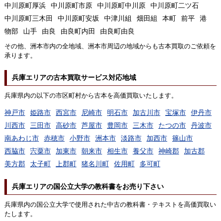
中川原町厚浜
中川原町市原
中川原町中川原
中川原町二ツ石
中川原町三木田
中川原町安坂
中津川組
畑田組
本町
前平
港
物部
山手
由良
由良町内田
由良町由良
その他、洲本市内の全地域、洲本市周辺の地域からも古本買取のご依頼を
承ります。
兵庫エリアの古本買取サービス対応地域
兵庫県内の以下の市区町村から古本を高価買取いたします。
神戸市
姫路市
西宮市
尼崎市
明石市
加古川市
宝塚市
伊丹市
川西市
三田市
高砂市
芦屋市
豊岡市
三木市
たつの市
丹波市
南あわじ市
赤穂市
小野市
洲本市
淡路市
加西市
篠山市
西脇市
宍粟市
加東市
朝来市
相生市
養父市
神崎郡
加古郡
美方郡
太子町
上郡町
猪名川町
佐用町
多可町
兵庫エリアの国公立大学の教科書をお売り下さい
兵庫県内の国公立大学で使用された中古の教科書・テキストを高価買取い
たします。