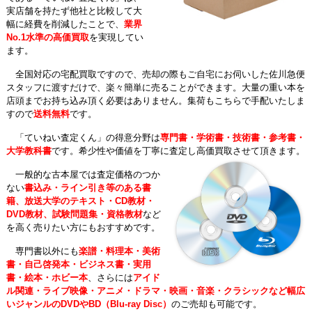
実店舗を持たず他社と比較して大
幅に経費を削減したことで、
業界
No.1水準の高価買取
を実現してい
ます。
全国対応の宅配買取ですので、売却の際もご自宅にお伺いした佐川急便
スタッフに渡すだけで、楽々簡単に売ることができます。大量の重い本を
店頭までお持ち込み頂く必要はありません。集荷もこちらで手配いたしま
すので
送料無料
です。
「ていねい査定くん」の得意分野は
専門書・学術書・技術書・参考書・
大学教科書
です。希少性や価値を丁寧に査定し高価買取させて頂きます。
一般的な古本屋では査定価格のつか
ない
書込み・ライン引き等のある書
籍、放送大学のテキスト・CD教材・
DVD教材、試験問題集・資格教材
など
を高く売りたい方にもおすすめです。
専門書以外にも
楽譜・料理本・美術
書・自己啓発本・ビジネス書・実用
書・絵本・ホビー本
、さらには
アイド
ル関連・ライブ映像・アニメ・ドラマ・映画・音楽・クラシックなど幅広
いジャンルのDVDやBD（Blu-ray Disc）
のご売却も可能です。