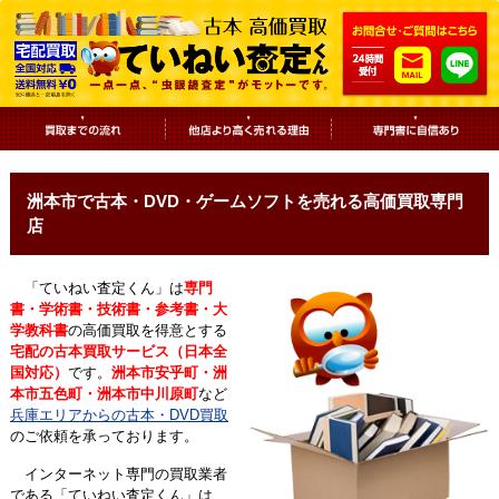
洲本市で古本・DVD・ゲームソフトを売れる高価買取専門
店
「ていねい査定くん」は
専門
書・学術書・技術書・参考書・大
学教科書
の高価買取を得意とする
宅配の古本買取サービス（日本全
国対応）
です。
洲本市安乎町・洲
本市五色町・洲本市中川原町
など
兵庫エリアからの古本・DVD買取
のご依頼を承っております。
インターネット専門の買取業者
である「ていねい査定くん」は、