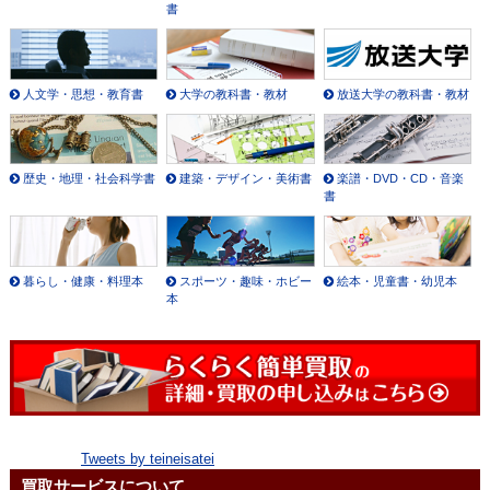
書
人文学・思想・教育書
大学の教科書・教材
放送大学の教科書・教材
歴史・地理・社会科学書
建築・デザイン・美術書
楽譜・DVD・CD・音楽
書
暮らし・健康・料理本
スポーツ・趣味・ホビー
絵本・児童書・幼児本
本
Tweets by teineisatei
買取サービスについて