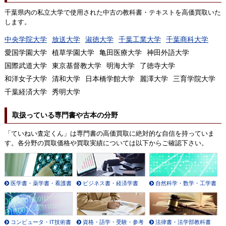
千葉県内の私立大学で使用された中古の教科書・テキストを高価買取いた
します。
中央学院大学
放送大学
淑徳大学
千葉工業大学
千葉商科大学
愛国学園大学
植草学園大学
亀田医療大学
神田外語大学
国際武道大学
東京基督教大学
明海大学
了徳寺大学
和洋女子大学
清和大学
日本橋学館大学
麗澤大学
三育学院大学
千葉経済大学
秀明大学
取扱っている専門書や古本の分野
「ていねい査定くん」は専門書の高価買取に絶対的な自信を持っていま
す。各分野の買取価格や買取実績については以下からご確認下さい。
医学書・薬学書・看護書
ビジネス書・経済学書
自然科学・数学・工学書
コンピュータ・IT技術書
資格・語学・受験・参考
法律書・法学部教科書