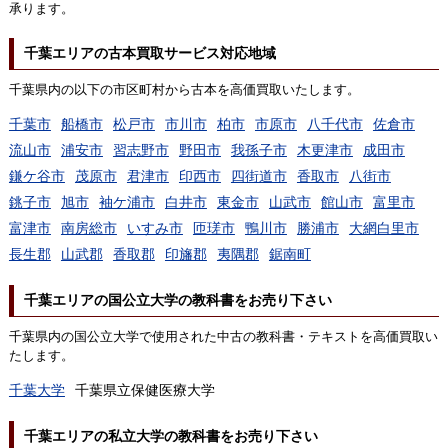
承ります。
千葉エリアの古本買取サービス対応地域
千葉県内の以下の市区町村から古本を高価買取いたします。
千葉市
船橋市
松戸市
市川市
柏市
市原市
八千代市
佐倉市
流山市
浦安市
習志野市
野田市
我孫子市
木更津市
成田市
鎌ケ谷市
茂原市
君津市
印西市
四街道市
香取市
八街市
銚子市
旭市
袖ケ浦市
白井市
東金市
山武市
館山市
富里市
富津市
南房総市
いすみ市
匝瑳市
鴨川市
勝浦市
大網白里市
長生郡
山武郡
香取郡
印旛郡
夷隅郡
鋸南町
千葉エリアの国公立大学の教科書をお売り下さい
千葉県内の国公立大学で使用された中古の教科書・テキストを高価買取い
たします。
千葉大学
千葉県立保健医療大学
千葉エリアの私立大学の教科書をお売り下さい