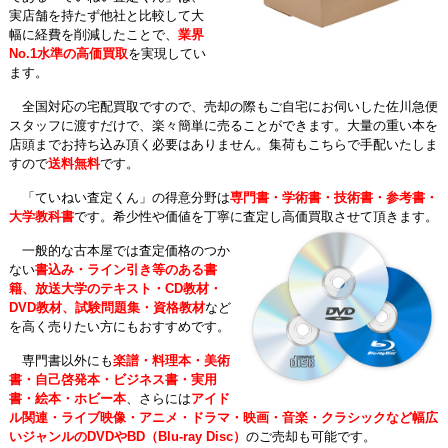
実店舗を持たず他社と比較して大
幅に経費を削減したことで、
業界
No.1水準の高価買取
を実現してい
ます。
全国対応の宅配買取ですので、売却の際もご自宅にお伺いした佐川急便
スタッフに渡すだけで、楽々簡単に売ることができます。大量の重い本を
店頭までお持ち込み頂く必要はありません。集荷もこちらで手配いたしま
すので
送料無料
です。
「ていねい査定くん」の得意分野は
専門書・学術書・技術書・参考書・
大学教科書
です。希少性や価値を丁寧に査定し高価買取させて頂きます。
一般的な古本屋では査定価格のつか
ない
書込み・ライン引き等のある書
籍、放送大学のテキスト・CD教材・
DVD教材、試験問題集・資格教材
など
を高く売りたい方にもおすすめです。
専門書以外にも
楽譜・料理本・美術
書・自己啓発本・ビジネス書・実用
書・絵本・ホビー本
、さらには
アイド
ル関連・ライブ映像・アニメ・ドラマ・映画・音楽・クラシックなど幅広
いジャンルのDVDやBD（Blu-ray Disc）
のご売却も可能です。