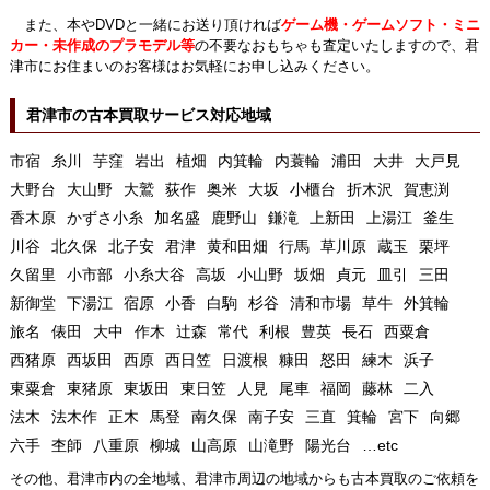
また、本やDVDと一緒にお送り頂ければ
ゲーム機・ゲームソフト・ミニ
カー・未作成のプラモデル等
の不要なおもちゃも査定いたしますので、君
津市にお住まいのお客様はお気軽にお申し込みください。
君津市の古本買取サービス対応地域
市宿
糸川
芋窪
岩出
植畑
内箕輪
内蓑輪
浦田
大井
大戸見
大野台
大山野
大鷲
荻作
奥米
大坂
小櫃台
折木沢
賀恵渕
香木原
かずさ小糸
加名盛
鹿野山
鎌滝
上新田
上湯江
釜生
川谷
北久保
北子安
君津
黄和田畑
行馬
草川原
蔵玉
栗坪
久留里
小市部
小糸大谷
高坂
小山野
坂畑
貞元
皿引
三田
新御堂
下湯江
宿原
小香
白駒
杉谷
清和市場
草牛
外箕輪
旅名
俵田
大中
作木
辻森
常代
利根
豊英
長石
西粟倉
西猪原
西坂田
西原
西日笠
日渡根
糠田
怒田
練木
浜子
東粟倉
東猪原
東坂田
東日笠
人見
尾車
福岡
藤林
二入
法木
法木作
正木
馬登
南久保
南子安
三直
箕輪
宮下
向郷
六手
杢師
八重原
柳城
山高原
山滝野
陽光台
…etc
その他、君津市内の全地域、君津市周辺の地域からも古本買取のご依頼を