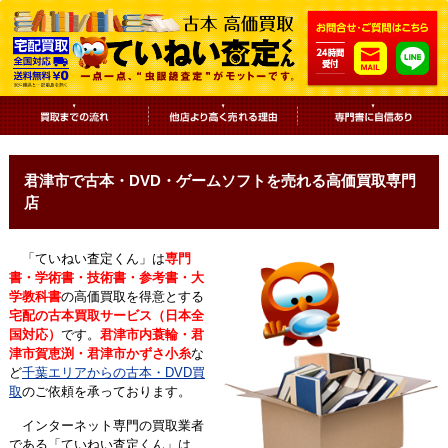
君津市で古本・DVD・ゲームソフトを売れる高価買取専門
店
「ていねい査定くん」は
専門
書・学術書・技術書・参考書・大
学教科書
の高価買取を得意とする
宅配の古本買取サービス（日本全
国対応）
です。
君津市内蓑輪・君
津市賀恵渕・君津市かずさ小糸
な
ど
千葉エリアからの古本・DVD買
取
のご依頼を承っております。
インターネット専門の買取業者
である「ていねい査定くん」は、