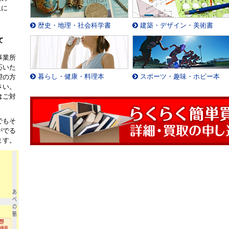
取に
。
歴史・地理・社会科学書
建築・デザイン・美術書
て
事業所
応いた
暮らし・健康・料理本
スポーツ・趣味・ホビー本
望の方
さい。
はご対
でもそ
がでる
ます。