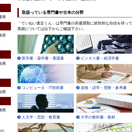
取扱っている専門書や古本の分野
重県
「ていねい査定くん」は専門書の高価買取に絶対的な自信を持っ
実績については以下からご確認下さい。
阪府
医学書・薬学書・看護書
ビジネス書・経済学書
島県
コンピュータ・IT技術書
資格・語学・受験・参考書
知県
崎県
人文学・思想・教育書
大学の教科書・教材
国の