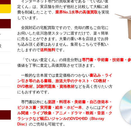
インターネット専門の買取業者である「ていねい査
定くん」は、実店舗を持たず他社と比較して大幅に経
費を削減したことで、
業界No.1水準の高価買取
を実現
しています。
全国対応の宅配買取ですので、売却の際もご自宅に
お伺いした佐川急便スタッフに渡すだけで、楽々簡単
ト
に売ることができます。大量の重い本を店頭までお持
ち込み頂く必要はありません。集荷もこちらで手配い
較
たしますので
送料無料
です。
「ていねい査定くん」の得意分野は
専門書・学術書・技術書・
価値を丁寧に査定し高価買取させて頂きます。
一般的な古本屋では査定価格のつかない
書込み・ライ
ン引き等のある書籍、放送大学のテキスト・CD教材・
DVD教材、試験問題集・資格教材
などを高く売りたい方
にもおすすめです。
専門書以外にも
楽譜・料理本・美術書・自己啓発本・
ビジネス書・実用書・絵本・ホビー本
、さらには
アイド
ル関連・ライブ映像・アニメ・ドラマ・映画・音楽・ク
ラシックなど幅広いジャンルのDVDやBD（Blu-ray
Disc）
のご売却も可能です。