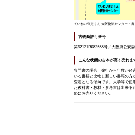
ていねい査定くん 大阪物流センター・書
古物商許可番号
第62121R082558号／大阪府公安
こんな状態の古本が高く売れま
専門書の場合、発行から年数が経
いる書籍と比較し新しい書籍の方
査定となる傾向です。大学等で使
た教科書・教材・参考書は出来る
めにお売りください。