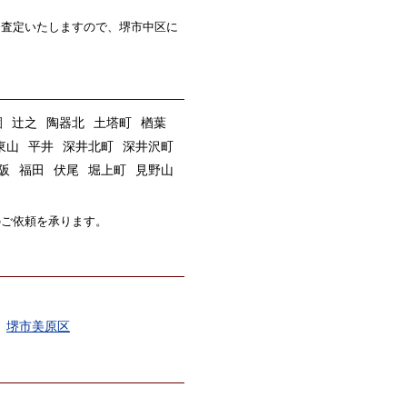
も査定いたしますので、堺市中区に
園
辻之
陶器北
土塔町
楢葉
東山
平井
深井北町
深井沢町
阪
福田
伏尾
堀上町
見野山
のご依頼を承ります。
堺市美原区