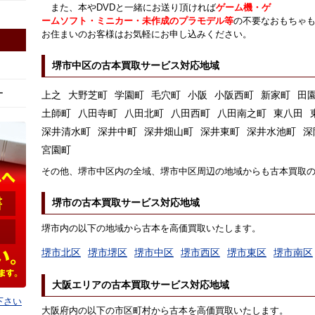
また、本やDVDと一緒にお送り頂ければ
ゲーム機・ゲ
ームソフト・ミニカー・未作成のプラモデル等
の不要なおもちゃ
お住まいのお客様はお気軽にお申し込みください。
堺市中区の古本買取サービス対応地域
ー
上之
大野芝町
学園町
毛穴町
小阪
小阪西町
新家町
田
土師町
八田寺町
八田北町
八田西町
八田南之町
東八田
深井清水町
深井中町
深井畑山町
深井東町
深井水池町
深
宮園町
その他、堺市中区内の全域、堺市中区周辺の地域からも古本買取
堺市の古本買取サービス対応地域
堺市内の以下の地域から古本を高価買取いたします。
堺市北区
堺市堺区
堺市中区
堺市西区
堺市東区
堺市南区
大阪エリアの古本買取サービス対応地域
下さい
大阪府内の以下の市区町村から古本を高価買取いたします。