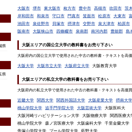
大阪市
堺市
東大阪市
枚方市
豊中市
高槻市
吹田市
茨
岸和田市
和泉市
守口市
門真市
箕面市
松原市
大東市
池田市
泉佐野市
貝塚市
摂津市
交野市
泉大津市
柏原市
阪南市
大阪狭山市
四條畷市
泉南郡
南河内郡
豊能郡
島
大阪エリアの国公立大学の教科書をお売り下さい
城県
大阪府内の国公立大学で使用された中古の教科書・テキストを高
大阪大学
大阪市立大学
大阪府立大学
大阪教育大学
玉県
大阪エリアの私立大学の教科書をお売り下さい
大阪府内の私立大学で使用された中古の教科書・テキストを高価
近畿大学
関西大学
関西外国語大学
大阪産業大学
摂南大
桃山学院大学
追手門学院大学
大阪芸術大学
大阪医科大
大阪河崎リハビリテーション大学
大阪物療大学
関西医療大
桃山学院大学
森ノ宮医療大学
大阪歯科大学
千里金蘭大学
帝塚山学院大学
プール学院大学
藍野大学