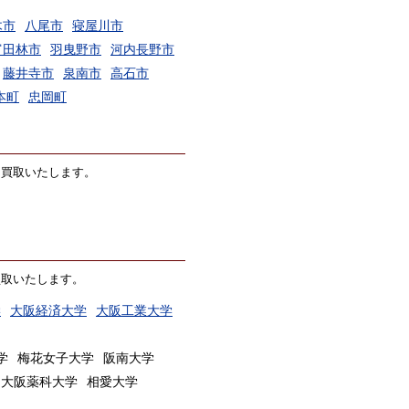
木市
八尾市
寝屋川市
富田林市
羽曳野市
河内長野市
藤井寺市
泉南市
高石市
本町
忠岡町
価買取いたします。
買取いたします。
学
大阪経済大学
大阪工業大学
学
梅花女子大学
阪南大学
大阪薬科大学
相愛大学