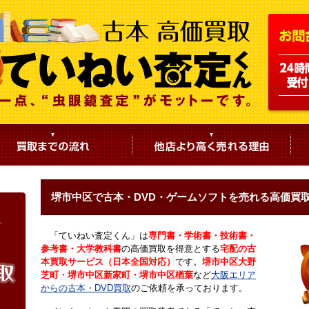
堺市中区で古本・DVD・ゲームソフトを売れる高価買
「ていねい査定くん」は
専門書・学術書・技術書・
参考書・大学教科書
の高価買取を得意とする
宅配の古
本買取サービス（日本全国対応）
です。
堺市中区大野
芝町・堺市中区新家町・堺市中区楢葉
など
大阪エリア
からの古本・DVD買取
のご依頼を承っております。